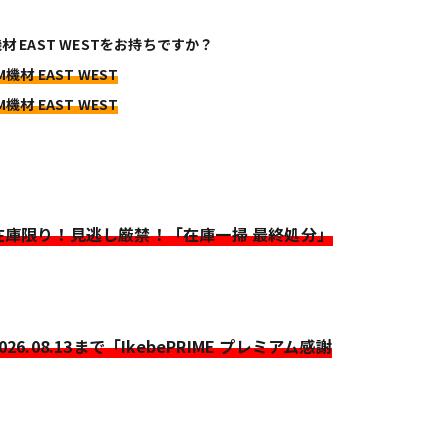
機材 EAST WESTをお持ちですか？
M機材 EAST WEST
M機材 EAST WEST
>在庫限り！見逃し厳禁！「在庫一掃 最終処分」
2026.08.13まで「IkebePRIME プレミアム感謝