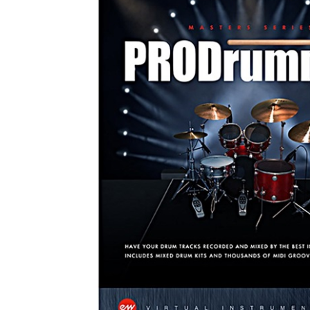
DJ機器
DTM
中古
ヴィンテー