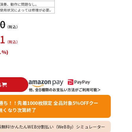
配信/ライブ
楽器アクセサ
機器
リ
20
（税込）
41
（税込）
1%)
る
者勝ち！！先着1000枚限定 全品対象5％OFFクー
無くなり次第終了
料無料!かんたんWEB分割払い（WeBBy）シミュレーター