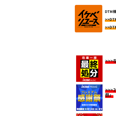
DTM
>>DT
>>DT
>>
>>>
祭」