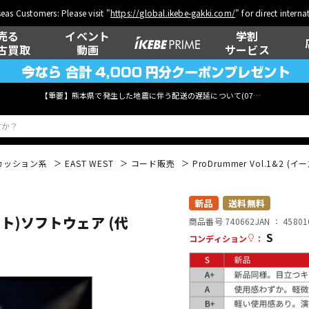
eas Customers: Please visit "
https://global.ikebe-gakki.com/
" for direct intern
売る
イベント
学割
古買取
動画
サービス
【重要】熊本県で発生した地震に伴う配送の遅延について(
07月29日
更新)
カッション系
EAST WEST
コード販売
ProDrummer Vol.1&
ベース
ウクレレ
新品
送料無料
エスト)ソフトウェア (代
商品番号 740662
JAN ：
45801
S
コンディション
：
管楽器
その他楽器