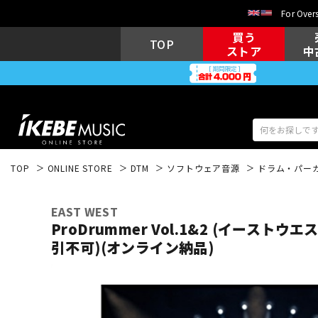
For Overs
買う
TOP
ストア
中
TOP
ONLINE STORE
DTM
ソフトウェア音源
ドラム・パー
アコギ/エレ
エレキギター
アコ
EAST WEST
ProDrummer Vol.1&2 (イーストウ
引不可)(オンライン納品)
キーボード
電子ピアノ