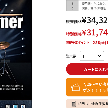
DTM オンラ
レコーディン
イン納品
グ機器
¥
34,3
販売価格
ジ
¥
31,7
特別価格
288pt(
獲得予定ポイント：
注文数：
カートに入れ
7/28～早い
ポン！！！※
48回まで金利手数