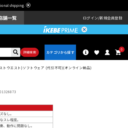
ational shipping.
店舗一覧
ログイン
新規会員登録
0
詳細検索
2 (イーストウエスト)ソフトウェア (代引不可)(オンライン納品)
パーカッショ
ドラム
ン
01326873
アンプ
エフェクター