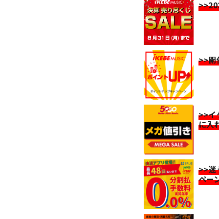
>>2
>>
>>
に入
>>
ペー