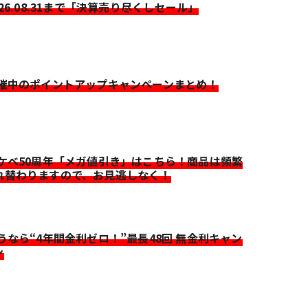
026.08.31まで「決算売り尽くしセール」
開催中のポイントアップキャンペーンまとめ！
イケベ50周年「メガ値引き」はこちら！商品は頻繁
れ替わりますので、お見逃しなく！
迷うなら“4年間金利ゼロ！”最長48回 無金利キャン
ン