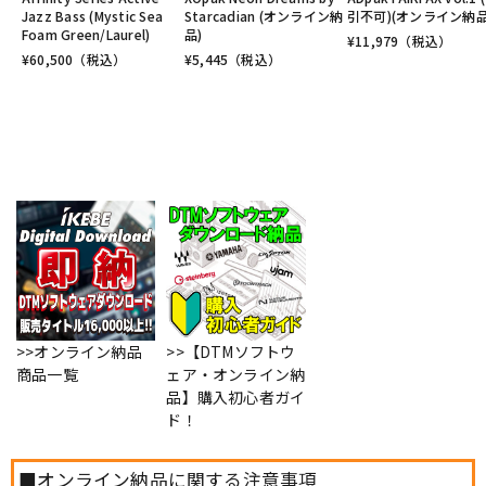
Jazz Bass (Mystic Sea
Starcadian (オンライン納
引不可)(オンライン納品
Foam Green/Laurel)
品)
¥
11,979
（税込）
¥
60,500
（税込）
¥
5,445
（税込）
>>オンライン納品
>>【DTMソフトウ
商品一覧
ェア・オンライン納
品】購入初心者ガイ
ド！
■オンライン納品に関する注意事項