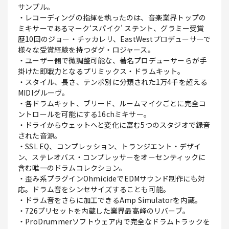
サンプル。
・レコーディングの指揮を執ったのは、音楽業界トップの
ミキサーであるマーク‘スパイク’ ステント、グラミー受賞
歴10回のジョー・チッカレリ、EastWestプロデューサーで
様々な受賞経験を持つダグ・ロジャース。
・ユーザー側で微調整可能な、著名プロデューサーらが手
掛けた即戦力となるプリミックス・ドラムキット。
・スタイル、長さ、テンポ別に分類された1万4千を超える
MIDIグルーヴ。
・各ドラムキット、ブリード、ルームマイクごとに完全コ
ントロールを可能にする16chミキサー。
・ドライからウェットへと変化に富む5つのスタジオで録音
された音源。
・SSL EQ、コンプレッション、トランジエント・デザイ
ン、ステレオバス・コンプレッサーをオーセンティックに
含む唯一のドラムコレクション。
・歪み系プラグインOhmicideでEDMサウンド制作にも対
応。ドラム音をシンセサイズすることも可能。
・ドラム音をさらに加工できるAmp Simulatorを内蔵。
・726プリセットを内蔵した業界最高峰のリバーブ。
・ProDrummerソフトウェア内で完全なドラムトラックを