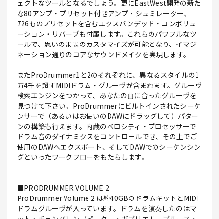
ェクトなツールとなるでしょう。更にEastWest開発の新た
な80アンプ・プリセット付きアンプ・シュミレーター、
726ものプリセットを含むエクスパンデッド・コンボリュ
ーション・リバーブも付属します。これらのパワフルなツ
ールで、思いのままのカスタマイズが可能となり、イマジ
ネーション通りのコアなサウンドメイクを実現します。
またProDrummer1と2のそれぞれに、異なるスタイルの1
万4千を超すMIDIドラム・グルーヴが含まれます。グルーヴ
検索エンジンをつかって、あなたの曲に合ったグルーヴを
見つけて下さい。ProDrummerにビルトインされたシーケ
ンサーで（あるいはお使いのDAWにドラッグして）パター
ンの構築も行えます。内蔵のベロシティ・プロセッサーで
ドラム音のダイナミクスをコントロールでき、その上でご
使用のDAWへエクスポート、そしてDAWでのシーケンシン
グといったワークフローをもたらします。
■PRODRUMMER VOLUME 2
ProDrummer Volume 2 は約40GBのドラムキットとMIDI
ドラムグルーヴが入っています。ドラムを演奏したのはマ
ット・チェンバレン（ピーター・ガブリエル、ブルース・