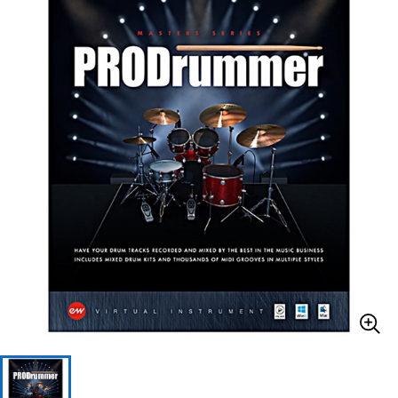
ベース
ウクレレ
ドラム
パーカッション
キーボード
電子ピアノ
管楽器
その他楽器
アンプ
エフェクター
DJ機器
DTM