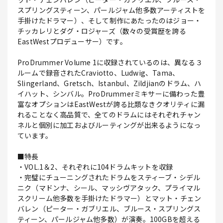
スプリングスティーン、パールジャム他多数アーティストを
手掛けたドラマー）、そして制作にあたったのはジョー・
チッカレリとダグ・ロジャーズ（数々の受賞歴を誇る
EastWestプロデューサー）です。
ProDrummer Volume 1に収録されているのは、異なる３
ルームで録音されたCraviotto、Ludwig、Tama、
Slingerland、Gretsch、Istanbul、Zildjianのドラム、ハ
イハット、シンバル。ProDrummerミキサーに備わった豊
富なオプションはEastWestが誇る比類なきクオリティに漏
れることなく高品質で、全てのドラムにはそれぞれチャン
ネルと個別に加工およびルーティングが出来るようになっ
ています。
■特長
・VOL.1＆2、それぞれに104ドラムキットを収録
・完璧にチューニングされたドラムをスティーブ・シデル
ニク（マドンナ、シール、マッシヴアタック、プライマル
スクリーム他多数を手掛けたドラマー）とマット・チェン
バレン（ピーター・ガブリエル、ブルース・スプリングス
ティーン、パールジャム他多数）が演奏。100GBを超える