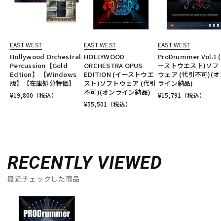
EAST WEST
EAST WEST
EAST WEST
Hollywood Orchestral
HOLLYWOOD
ProDrummer Vol.1 
Percussion【Gold
ORCHESTRA OPUS
ーストウエスト)ソフ
Edtion】 【Windows
EDITION (イーストウエ
ウェア (代引不可)(オ
版】【在庫処分特価】
スト)ソフトウェア (代引
ライン納品)
不可)(オンライン納品)
¥
19,800
（税込）
¥
15,791
（税込）
¥
55,501
（税込）
RECENTLY VIEWED
最近チェックした商品