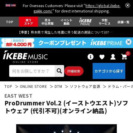
For Overseas Customers: Please visit "
https://global.ikebe-
gakki.com/
" for direct international shipping.
買う
売る
イベント
学割
TOP
店舗一覧
ストア
中古買取
動画
サービス
【重要】熊本県で発生した地震に伴う配送の遅延について(
07月29日
更新)
0
詳細検索
TOP
ONLINE STORE
DTM
ソフトウェア音源
ドラム・パー
EAST WEST
ProDrummer Vol.2 (イーストウエスト)ソフ
トウェア (代引不可)(オンライン納品)
エレキギター
アコギ/エレアコ