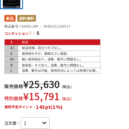
DTM オンライン納品
レコーディング機器
新品
送料無料
配信/ライブ機器
楽器アクセサリ
商品番号 740661
JAN ：
4580101326927
S
コンディション
：
中古
ヴィンテージ
¥
25,630
販売価格
（税込）
¥
15,791
特別価格
（税込）
143pt(1%)
獲得予定ポイント：
注文数：