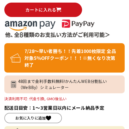
カートに入れる
7/28～早い者勝ち！！先着1000枚限定 全品
対象5％OFFクーポン！！！※無くなり次第
終了
48回まで金利手数料無料!かんたんWEB分割払い
（WeBBy）シミュレーター
決済利用不可: 代金引換, GMO後払い
配送日目安：1～3営業日以内にメール納品予定
お気に入りに追加