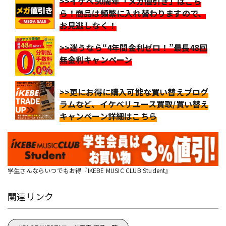
>>イケベ50周年「メガ値引き」はこち
ら！商品は頻繁に入れ替わりますので、
お見逃しなく！
>>迷うなら“4年間金利ゼロ！”最長48回
無金利キャンペーン
>>更にお得に購入可能な買い替えプログ
ラムなど、イケベリユース買取/買い替え
キャンペーン詳細はこちら
学生さんならいつでもお得『IKEBE MUSIC CLUB Student』
関連リンク