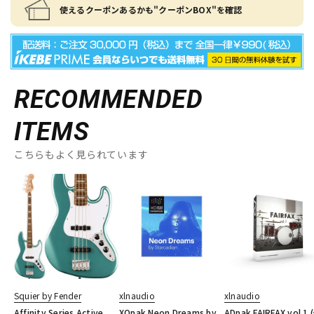
使えるクーポンあるかも"クーポンBOX"を確認
RECOMMENDED
ITEMS
こちらもよく見られています
Squier by Fender
xlnaudio
xlnaudio
Affinity Series Active
XOpak Neon Dreams by
ADpak FAIRFAX vol.1 