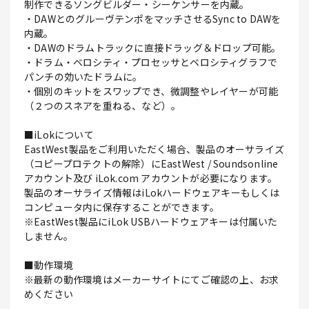
制作できるソングビルダー・シーケンサーを内蔵。
・DAWとのグルーヴテンポをマッチさせるSync to DAWを
内蔵。
・DAWのドラムトラックに直接ドラッグ＆ドロップ可能。
・ドラム・ベロシティ・プロセッサとベロシティグラフで
パンチの効いたドラムに。
・個別のキットをスワップでき、微調整やレイヤーが可能
（２つのスネアを重ねる、など）。
■iLokについて
EastWest製品をご利用いただく場合、製品のオーサライズ
（コピープロテクトの解除）にEastWest / Soundsonline
アカウント及び iLok.com アカウントが必要になります。
製品のオーサライズ情報はiLokハードウェアキーもしくは
コンピュータ内に保存することができます。
※EastWest製品にiLok USBハードウェアキーは付属いた
しません。
■動作環境
※最新の動作環境はメーカーサイトにてご確認の上、お求
めください