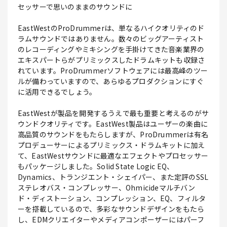
セッサーで思いのままのサウンドに
EastWestのProDrummerは、単なるハイクオリティのド
ラムサウンドではありません。数々のビッグアーティスト
のレコーディングやミキシングを手掛けてきた音楽業界の
エキスパートらがプリミックスしたドラムキットも収録さ
れています。ProDrummerソフトウェアには最高峰のツー
ルが備わっていますので、あらゆるプロダクションにすぐ
に活用できるでしょう。
EastWestが製品を開発するうえで最も重要と考えるのがサ
ウンドクオリティです。EastWest製品はユーザーの楽曲に
高品質のサウンドをもたらしますが、ProDrummerは有名
プロデューサーによるプリミックス・ドラムキットに加え
て、EastWestサウンドに最適なエフェクトやプロセッサー
もパッケージしました。Solid State Logic EQ、
Dynamics、トランジエント・シェイパー、また定評のSSL
ステレオバス・コンプレッサー、Ohmicideマルチバン
ド・ディストーション、コンプレッション、EQ、フィルタ
ーを搭載しているので、多彩なサウンドデザインをもたら
し、EDMクリエイターやメディアコンポーザーにはパーフ