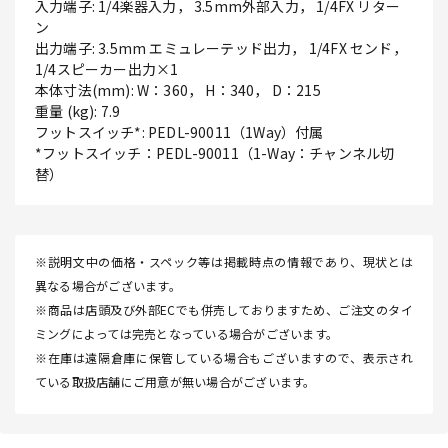
入力端子: 1/4楽器入力， 3.5mm外部入力， 1/4FX リター
ン
出力端子: 3.5mm エミュレーテッド出力， 1/4FX センド，
1/4スピーカー出力×1
本体寸法(mm): W：360， H：340， D：215
重量 (kg): 7.9
フットスイッチ*: PEDL-90011（1Way）付属
*フットスイッチ：PEDL-90011（1-Way：チャンネル切
替）
※説明文中の価格・スペック等は掲載時点の情報であり、現状とは
異なる場合がございます。
※商品は店頭及び外部ECでも併売しておりますため、ご注文のタイ
ミングによっては完売となっている場合がございます。
※在庫は遠隔倉庫に保管している場合もございますので、表示され
ている取扱店舗にご用意が無い場合がございます。