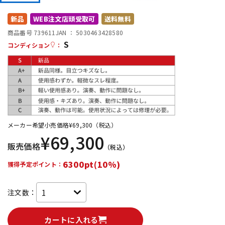
DTM オンライン納品
レコーディング機器
新品
WEB注文店頭受取可
送料無料
商品番号 739611
JAN ：
5030463428580
S
配信/ライブ機器
楽器アクセサリ
コンディション
：
中古
ヴィンテージ
メーカー希望小売価格
¥
69,300
（税込）
¥
69,300
販売価格
（税込）
6300pt(10%)
獲得予定ポイント：
注文数：
カートに入れる