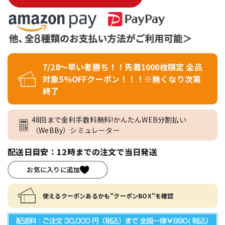
7/28～早い者勝ち！！先着1000枚限定 全品
対象5％OFFクーポン！！！※無くなり次第
終了
48回まで金利手数料無料!かんたんWEB分割払い
（WeBBy）シミュレーター
配送日目安：12時までの注文で当日発送
お気に入りに追加
使えるクーポンあるかも"クーポンBOX"を確認