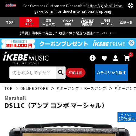
For Overseas Customers: Please visit "
https://global.ikebe-
gakki.com/
" for direct international shipping.
買う
売る
イベント
学割
TOP
店舗一覧
ストア
中古買取
動画
サービス
【重要】熊本県で発生した地震に伴う配送の遅延について(
07月29日
更新)
0
詳細検索
TOP
ONLINE STORE
ギターアンプ・ベースアンプ
ギターアン
Marshall
DSL1C（アンプ コンボ マーシャル）
ポイント
10%
還元
エレキギター
アコギ/エレアコ