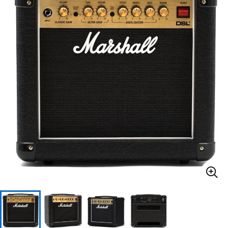
ベース
ウクレレ
ドラム
パーカッション
キーボード
電子ピアノ
管楽器
その他楽器
アンプ
エフェクター
DJ機器
DTM