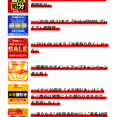
最終処分」
>>>2026.08.13まで「IkebePRIME プレ
ミアム感謝祭」
>>2026.08.31まで「決算売り尽くしセー
ル」
>>開催中のポイントアップキャンペーン
まとめ！
>>イケベ50周年「メガ値引き」はこち
ら！商品は頻繁に入れ替わりますので、
お見逃しなく！
>>迷うなら“4年間金利ゼロ！”最長48回