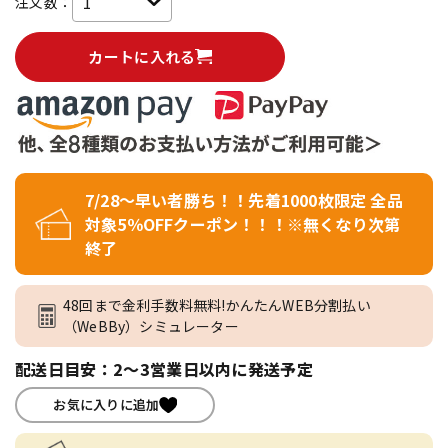
注文数：
カートに入れる
7/28～早い者勝ち！！先着1000枚限定 全品
対象5％OFFクーポン！！！※無くなり次第
終了
48回まで金利手数料無料!かんたんWEB分割払い
（WeBBy）シミュレーター
配送日目安：2～3営業日以内に発送予定
お気に入りに追加