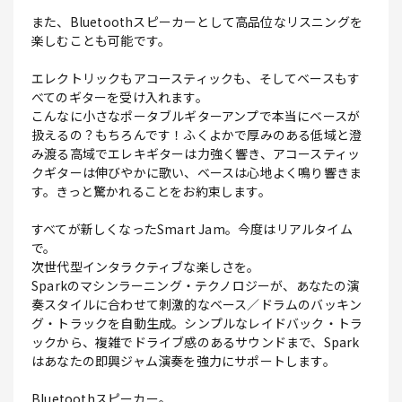
また、Bluetoothスピーカーとして高品位なリスニングを
楽しむことも可能です。
エレクトリックもアコースティックも、そしてベースもす
べてのギターを受け入れます。
こんなに小さなポータブルギターアンプで本当にベースが
扱えるの？もちろんです！ふくよかで厚みのある低域と澄
み渡る高域でエレキギターは力強く響き、アコースティッ
クギターは伸びやかに歌い、ベースは心地よく鳴り響きま
す。きっと驚かれることをお約束します。
すべてが新しくなったSmart Jam。今度はリアルタイム
で。
次世代型インタラクティブな楽しさを。
Sparkのマシンラーニング・テクノロジーが、あなたの演
奏スタイルに合わせて刺激的なベース／ドラムのバッキン
グ・トラックを自動生成。シンプルなレイドバック・トラ
ックから、複雑でドライブ感のあるサウンドまで、Spark
はあなたの即興ジャム演奏を強力にサポートします。
Bluetoothスピーカー。