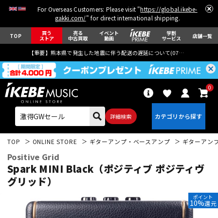
For Overseas Customers: Please visit "
https://global.ikebe-
gakki.com/
" for direct international shipping.
買う
売る
イベント
学割
TOP
店舗一覧
ストア
中古買取
動画
サービス
【重要】熊本県で発生した地震に伴う配送の遅延について(
07月29日
更新)
0
詳細検索
TOP
ONLINE STORE
ギターアンプ・ベースアンプ
ギターアン
Positive Grid
Spark MINI Black（ポジティブ ポジティヴ
グリッド）
エレキギター
アコギ/エレアコ
ポイント
10%
還元