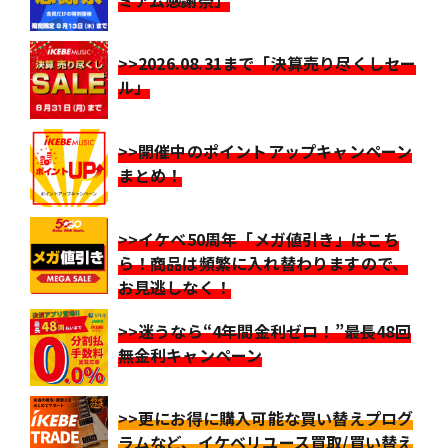
>>2026.08.31まで「決算売り尽くしセー
ル」
>>開催中のポイントアップキャンペーン
まとめ！
>>イケベ50周年「メガ値引き」はこち
ら！商品は頻繁に入れ替わりますので、
お見逃しなく！
>>迷うなら“4年間金利ゼロ！”最長48回
無金利キャンペーン
>>更にお得に購入可能な買い替えプログ
ラムなど、イケベリユース買取/買い替え