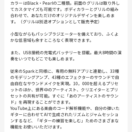
カラーはBlack・Pearlの二種類。前面のグリルは取り外し
てカスタマイズも可能です。ボディカラーとグリルの組み
合わせで、あなただけのオリジナルデザインを楽しめま
す。（グリルは別途オプションとして販売予定）
小型ながらもパッシブラジエーターを備えており、ふくよ
かな低音域も余すところなく表現できます。
また、USB接続の充電式バッテリーを搭載。最大8時間の演
奏をいつでもどこでも楽しめます。
従来のSparkと同様に、専用の無料アプリと連動し、33種
のモデリングアンプ、43種のエフェクターのサウンドで自
由自在なサウンドメイクを実現。10，000を超えるプリセ
ットのほか、世界中のアーティスト、クリエイターとプリ
セットの共有が可能。すぐに「あのアーティストのサウン
ド」を再現することができます。
YouTube上にある楽曲のコード解析機能や、自分の弾いた
ギターに合わせてAIで生成されたリズムとジャムセッショ
ンするなど、「ギターの練習を楽しむ」ためのさまざまな
機能をお使いいただけます。