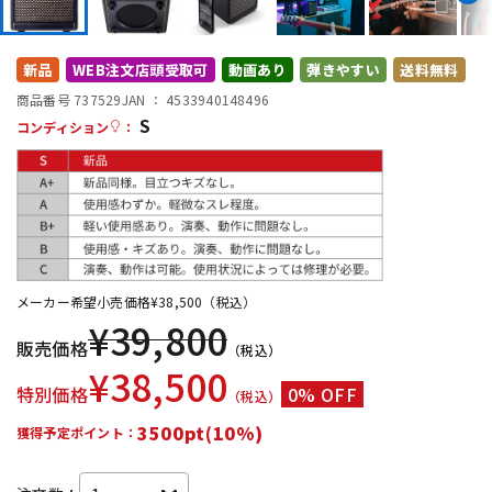
DTM オンライン納品
レコーディング機器
新品
WEB注文店頭受取可
動画あり
弾きやすい
送料無料
配信/ライブ機器
楽器アクセサリ
商品番号 737529
JAN ：
4533940148496
S
コンディション
：
中古
ヴィンテージ
メーカー希望小売価格
¥
38,500
（税込）
¥
39,800
販売価格
（税込）
¥
38,500
特別価格
0% OFF
（税込）
3500pt(10%)
獲得予定ポイント：