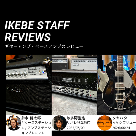
IKEBE STAFF
REVIEWS
ギターアンプ・ベースアンプのレビュー
鈴木 健太郎
波多野聖也
タカハタ
ギターズステーショ
リボレ秋葉原店
イケシブリユー
ン / アンプステーシ
2026/07/09
2026/06/24
ョンプレミアム