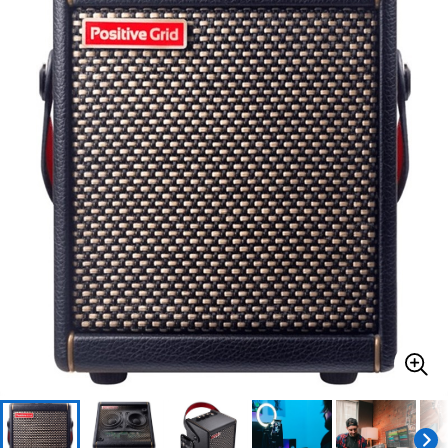
ベース
ウクレレ
ドラム
パーカッション
キーボード
電子ピアノ
管楽器
その他楽器
アンプ
エフェクター
DJ機器
DTM