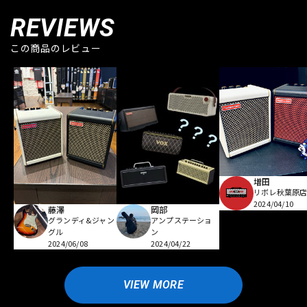
REVIEWS
この商品のレビュー
増田
リボレ秋葉原
2024/04/10
藤澤
岡部
グランディ&ジャン
アンプステーショ
グル
ン
2024/06/08
2024/04/22
VIEW MORE