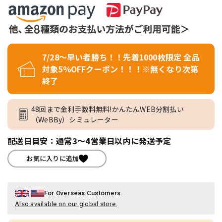
7/28～早い者勝ち！！先着1000枚限定 全品
対象5％OFFクーポン！！！※無くなり次第
終了
48回まで金利手数料無料!かんたんWEB分割払い
（WeBBy）シミュレーター
配送日目安：通常3～4営業日以内に発送予定
お気に入りに追加
For Overseas Customers
Also available on our global store.