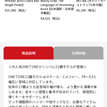
HP600D [Iron Cobra 600
Benny Greb The
MCI-BB [キャリーカ
Single Pedal]
Language of Drumming
ストラップ1本付属]
Book [日本語訳・日本語
¥
15,400
（税込）
¥
5,390
（税込）
字幕版]
¥
4,510
（税込）
商品説明
仕様詳細
☆大人気ONETONEカリンバに21鍵モデルが登場☆
ONETONE21鍵モデルはスケール：Cメジャー、F4～E3と
幅広い音域に対応しています。
従来の17鍵よりも低音域の幅が増え、より豊かな演奏が楽
しめます。各キーに音階と番号が刻まれていて、視覚的に
弾くキーをサポートします。
ピッチ調整用のハンマーや指サックなど、必要なアイテム
は全て揃っています。初めて演奏する方でも簡単に癒しの