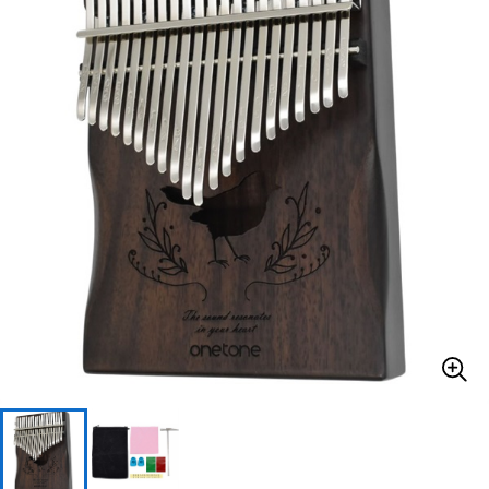
ベース
ウクレレ
ドラム
パーカッション
キーボード
電子ピアノ
管楽器
その他楽器
アンプ
エフェクター
DJ機器
DTM