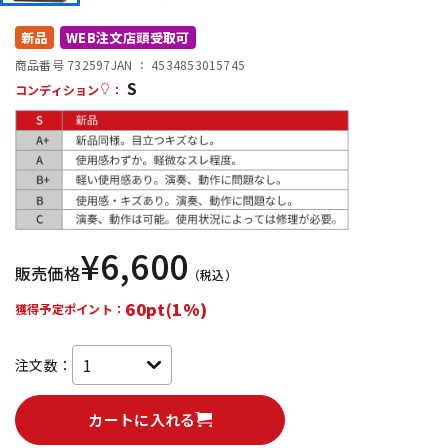
DTM オンライン納品
レコーディング機器
新品
WEB注文店頭受取可
商品番号 732597
JAN ：
4534853015745
S
配信/ライブ機器
楽器アクセサリ
コンディション
：
中古
ヴィンテージ
¥
6,600
販売価格
（税込）
60pt(1%)
獲得予定ポイント：
注文数：
カートに入れる