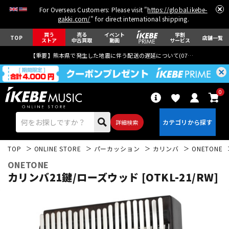
For Overseas Customers: Please visit "
https://global.ikebe-
gakki.com/
" for direct international shipping.
買う
売る
イベント
学割
TOP
店舗一覧
ストア
中古買取
動画
サービス
【重要】熊本県で発生した地震に伴う配送の遅延について(
07月29日
更新)
0
詳細検索
TOP
ONLINE STORE
パーカッション
カリンバ
ONETONE
ONETONE
カリンバ21鍵/ローズウッド [OTKL-21/RW]
エレキギター
アコギ/エレアコ