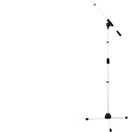
DJ機器
DTM
中古
ヴィンテー