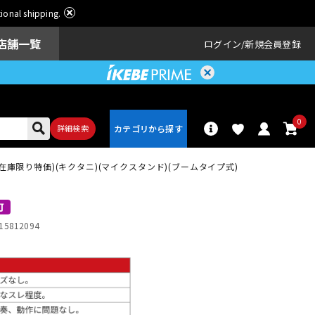
ational shipping.
店舗一覧
ログイン
新規会員登録
0
詳細検索
(在庫限り特価)(キクタニ)(マイクスタンド)(ブームタイプ式)
パーカッショ
ドラム
ン
可
15812094
アンプ
エフェクター