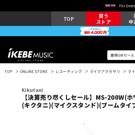
For Overs
買う
TOP
ストア
中
TOP
ONLINE STORE
レコーディング
マイクアクセサリ
マ
アコギ/エレ
エレキギター
アコ
Kikutani
【決算売り尽くしセール】MS-200W(ホ
(キクタニ)(マイクスタンド)(ブームタイ
キーボード
電子ピアノ