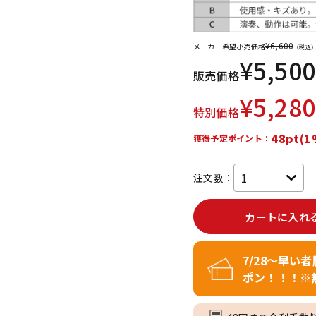
DTM オンラ
レコーディン
イン納品
グ機器
¥
6,600
メーカー希望小売価格
（税込
¥
5,500
販売価格
ジ
¥
5,280
特別価格
48pt(1
獲得予定ポイント：
注文数：
カートに入れ
7/28～早い
ポン！！！※