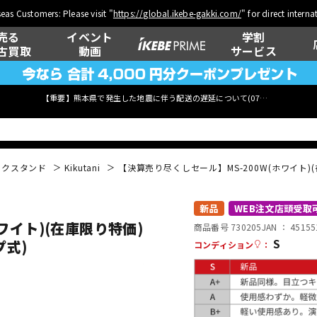
eas Customers: Please visit "
https://global.ikebe-gakki.com/
" for direct intern
売る
イベント
学割
古買取
動画
サービス
【重要】熊本県で発生した地震に伴う配送の遅延について(
07月29日
更新)
イクスタンド
Kikutani
【決算売り尽くしセール】MS-200W(ホワイト)
ベース
ウクレレ
新品
WEB注文店頭受取
ワイト)(在庫限り特価)
商品番号 730205
JAN ：
45155
S
プ式)
コンディション
：
管楽器
その他楽器