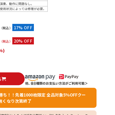
配信/ライブ
楽器アクセサ
機器
リ
）
17% OFF
（税込）
20% OFF
（税込）
%)
る
者勝ち！！先着1000枚限定 全品対象5％OFFクー
無くなり次第終了