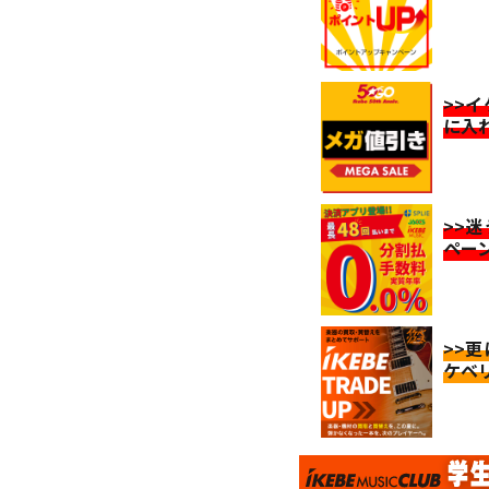
>>
に入
>>
ペー
>>
ケベ