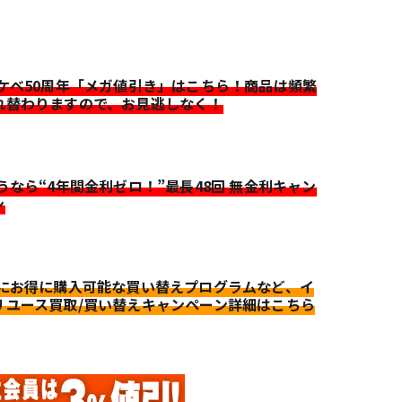
イケベ50周年「メガ値引き」はこちら！商品は頻繁
れ替わりますので、お見逃しなく！
迷うなら“4年間金利ゼロ！”最長48回 無金利キャン
ン
更にお得に購入可能な買い替えプログラムなど、イ
リユース買取/買い替えキャンペーン詳細はこちら