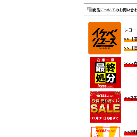
商品についてのお問い合
レコー
>>【
>>【
>>
>>2
>>