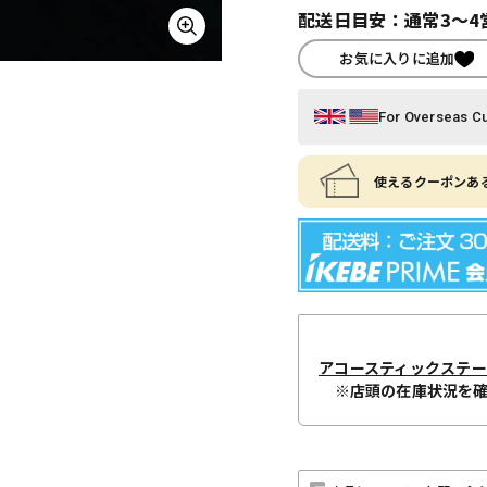
配送日目安：通常3～4
お気に入りに追加
For Overseas C
使えるクーポンある
アコースティックステ
※店頭の在庫状況を