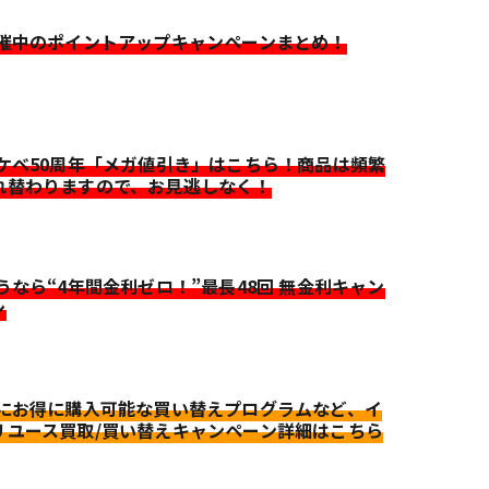
開催中のポイントアップキャンペーンまとめ！
イケベ50周年「メガ値引き」はこちら！商品は頻繁
れ替わりますので、お見逃しなく！
迷うなら“4年間金利ゼロ！”最長48回 無金利キャン
ン
更にお得に購入可能な買い替えプログラムなど、イ
リユース買取/買い替えキャンペーン詳細はこちら