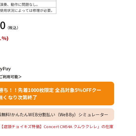
配信/ライブ
楽器アクセサ
機器
リ
80
（税込）
1%)
者勝ち！！先着1000枚限定 全品対象5％OFFクー
無くなり次第終了
料無料!かんたんWEB分割払い（WeBBy）シミュレーター
頭チョイキズ特価】Concert CM54A クムウクレレ」の在庫