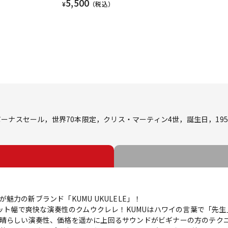
5,500
¥
（税込）
ナスセール，世界70本限定，クリス・マーティン4世，誕生日，195
力の新ブランド「KUMU UKULELE」！
ナット幅で爽快な演奏性のクムウクレレ！KUMUはハワイの言葉で「先
晴らしい演奏性、価格を遥かに上回るサウンドがビギナーの方のテク