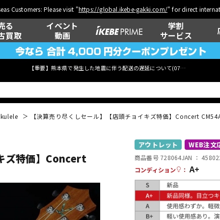
eas Customers: Please visit "
https://global.ikebe-gakki.com/
" for direct intern
売る
イベント
学割
古買取
動画
サービス
【重要】熊本県で発生した地震に伴う配送の遅延について(
07月29日
更新)
kulele
【決算売り尽くしセール】【店頭チョイキズ特価】Concert CM54
ベース
ウクレレ
アウトレット
WEB注文
特価】Concert
商品番号 728064
JAN ：
45802
A+
コンディション
：
管楽器
その他楽器