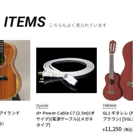
D
ITEMS
こちらもよく見られています
Oyaide
YAMAHA
グアイランド
d+ Power Cable C7 (2.5m)(オ
GL1 ギタレレ 
ヤイデ)(電源ケーブル)(メガネ
ブラウン) [SGL
込）
タイプ)
11,250
¥
（税込