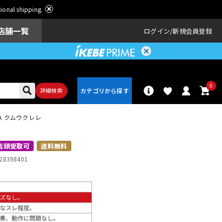
ational shipping.
店舗一覧
ログイン
新規会員登録
0
詳細検索
A クムウクレレ
パーカッショ
ドラム
ン
店頭受取可
送料無料
28398401
アンプ
エフェクター