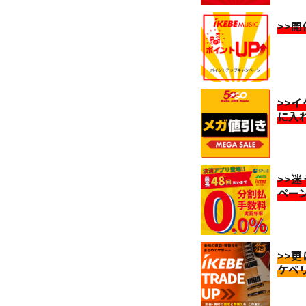
>>
>>
に入
>>
ペー
>>
ケベ