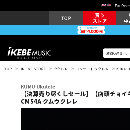
For Overs
買う
TOP
ストア
中
TOP
ONLINE STORE
ウクレレ
コンサートウクレレ
KUMU U
アコギ/エレ
エレキギター
アコ
KUMU Ukulele
【決算売り尽くしセール】【店頭チョイキズ
CM54A クムウクレレ
キーボード
電子ピアノ