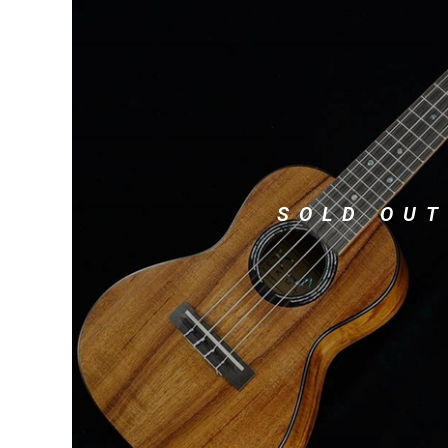
DJ機器
DTM
中古
ヴィンテー
SOLD OUT