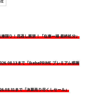
わせ
>在庫限り！見逃し厳禁！「在庫一掃 最終処分」
2026.08.13まで「IkebePRIME プレミアム感謝
026.08.31まで「決算売り尽くしセール」