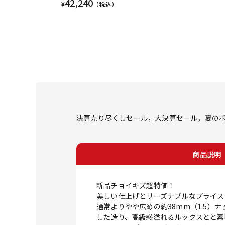
42,240
¥
（税込）
決算売り尽くしセール，大決算セール，夏のボー
商品説明
新品チョイキズ超特価！
美しい仕上げとリーズナブルなプライスが魅
通常よりやや広めの約38mm（1.5）
した造り、高級感溢れるルックスとと素