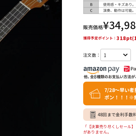
DTM オンラ
レコーディン
イン納品
グ機器
¥
34,9
販売価格
ジ
318pt(
獲得予定ポイント：
注文数：
7/28～早い
ポン！！！※
48回まで金利手数
「【決算売り尽くしセール】【店
がありません。