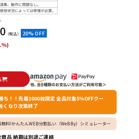
配信/ライブ
楽器アクセサ
機器
リ
）
00
20% OFF
（税込）
1%)
る
者勝ち！！先着1000枚限定 全品対象5％OFFクー
無くなり次第終了
料無料!かんたんWEB分割払い（WeBBy）シミュレーター
商品 納期は別途ご連絡