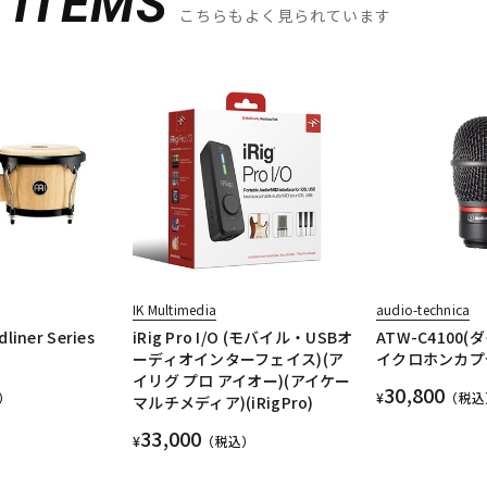
D
ITEMS
こちらもよく見られています
IK Multimedia
audio-technica
liner Series
iRig Pro I/O (モバイル・USBオ
ATW-C4100
]
ーディオインターフェイス)(ア
イクロホンカプ
イリグ プロ アイオー)(アイケー
30,800
）
¥
（税込
マルチメディア)(iRigPro)
33,000
¥
（税込）