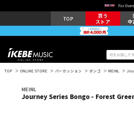
For Overs
買う
TOP
ストア
中
TOP
ONLINE STORE
パーカッション
ボンゴ
MEINL
Jou
アコギ/エレ
エレキギター
アコ
MEINL
Journey Series Bongo - Forest Gre
キーボード
電子ピアノ