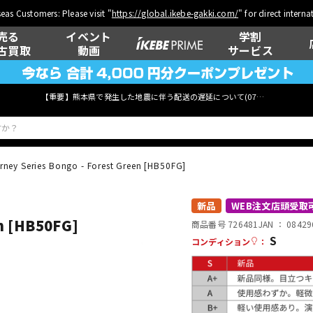
eas Customers: Please visit "
https://global.ikebe-gakki.com/
" for direct intern
売る
イベント
学割
古買取
動画
サービス
【重要】熊本県で発生した地震に伴う配送の遅延について(
07月29日
更新)
rney Series Bongo - Forest Green [HB50FG]
ベース
ウクレレ
新品
WEB注文店頭受取
en [HB50FG]
商品番号 726481
JAN ：
08429
S
コンディション
：
管楽器
その他楽器