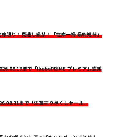
>在庫限り！見逃し厳禁！「在庫一掃 最終処分」
2026.08.13まで「IkebePRIME プレミアム感謝
026.08.31まで「決算売り尽くしセール」