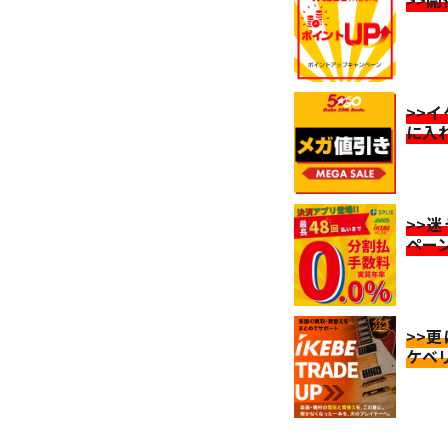
>>
>>
に入
>>
ペー
>>
ケベ