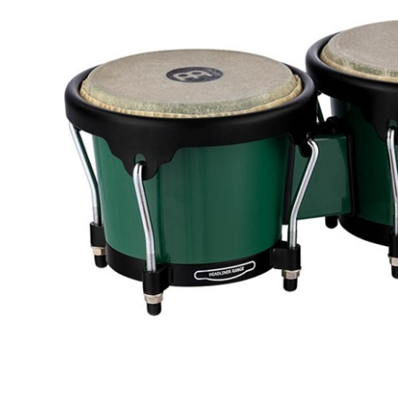
DJ機器
DTM
中古
ヴィンテー