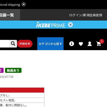
ational shipping.
店舗一覧
ログイン
新規会員登録
0
詳細検索
パーカッショ
ドラム
ン
可
動画あり
60147728
アンプ
エフェクター