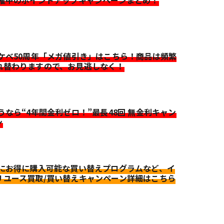
開催中のポイントアップキャンペーンまとめ！
イケベ50周年「メガ値引き」はこちら！商品は頻繁
れ替わりますので、お見逃しなく！
迷うなら“4年間金利ゼロ！”最長48回 無金利キャン
ン
更にお得に購入可能な買い替えプログラムなど、イ
リユース買取/買い替えキャンペーン詳細はこちら