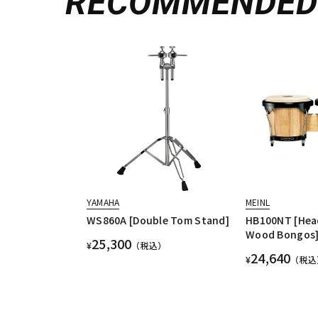
RECOMMENDE
YAMAHA
MEINL
WS860A [Double Tom Stand]
HB100NT [Head
Wood Bongos
25,300
¥
（税込）
24,640
¥
（税込