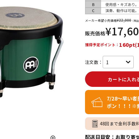
DTM オンラ
レコーディン
イン納品
グ機器
¥
22,000
メーカー希望小売価格
（税込
¥
17,6
販売価格
ジ
160pt(
獲得予定ポイント：
注文数：
カートに入れ
7/28～早い
ポン！！！※
48回まで金利手数
配送日目安：お取り寄せ