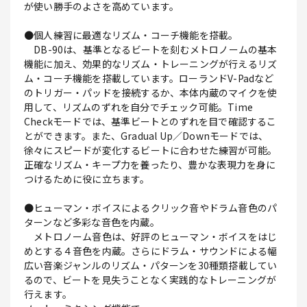
が使い勝手のよさを高めています。
●個人練習に最適なリズム・コーチ機能を搭載。
DB-90は、基準となるビートを刻むメトロノームの基本
機能に加え、効果的なリズム・トレーニングが行えるリズ
ム・コーチ機能を搭載しています。ローランドV-Padなど
のトリガー・パッドを接続するか、本体内蔵のマイクを使
用して、リズムのずれを自分でチェック可能。Time
Checkモードでは、基準ビートとのずれを目で確認するこ
とができます。また、Gradual Up／Downモードでは、
徐々にスピードが変化するビートに合わせた練習が可能。
正確なリズム・キープ力を養ったり、豊かな表現力を身に
つけるために役に立ちます。
●ヒューマン・ボイスによるクリック音やドラム音色のパ
ターンなど多彩な音色を内蔵。
メトロノーム音色は、好評のヒューマン・ボイスをはじ
めとする４音色を内蔵。さらにドラム・サウンドによる幅
広い音楽ジャンルのリズム・パターンを30種類搭載してい
るので、ビートを見失うことなく実践的なトレーニングが
行えます。