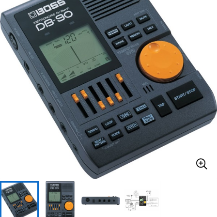
ベース
ウクレレ
ドラム
パーカッション
キーボード
電子ピアノ
管楽器
その他楽器
アンプ
エフェクター
DJ機器
DTM