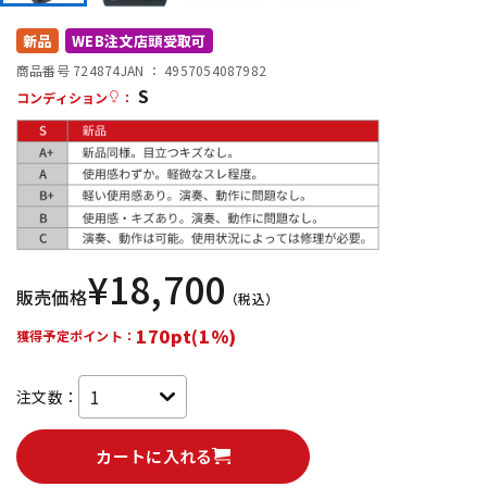
DTM オンライン納品
レコーディング機器
新品
WEB注文店頭受取可
商品番号 724874
JAN ：
4957054087982
S
配信/ライブ機器
楽器アクセサリ
コンディション
：
中古
ヴィンテージ
¥
18,700
販売価格
（税込）
170pt(1%)
獲得予定ポイント：
注文数：
カートに入れる