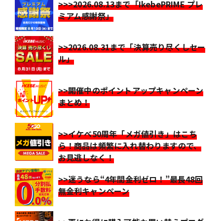
>>>2026.08.13まで「IkebePRIME プレ
ミアム感謝祭」
>>2026.08.31まで「決算売り尽くしセー
ル」
>>開催中のポイントアップキャンペーン
まとめ！
>>イケベ50周年「メガ値引き」はこち
ら！商品は頻繁に入れ替わりますので、
お見逃しなく！
>>迷うなら“4年間金利ゼロ！”最長48回
無金利キャンペーン