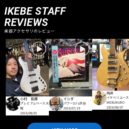
IKEBE STAFF
REVIEWS
楽器アクセサリのレビュー
向井
イケベリユース
小村 拓摩
イシダ
IKEBUKURO
プレミアムベース大
パワーDJ's渋谷
2026/06/07
阪
2026/07/19
2026/08/02