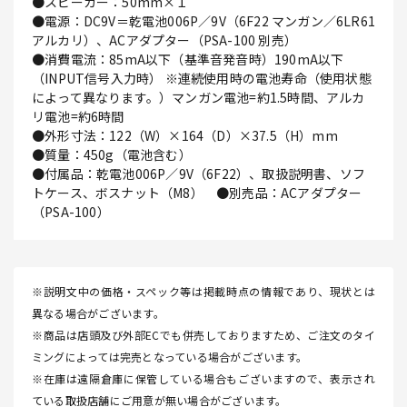
●スピーカー：50mm×１
●電源：DC9V＝乾電池006P／9V（6F22 マンガン／6LR61
アルカリ）、ACアダプター（PSA-100 別売）
●消費電流：85mA以下（基準音発音時）190mA以下
（INPUT信号入力時） ※連続使用時の電池寿命（使用状態
によって異なります。）マンガン電池=約1.5時間、アルカ
リ電池=約6時間
●外形寸法：122（W）×164（D）×37.5（H）mm
●質量：450g（電池含む）
●付属品：乾電池006P／9V（6F22）、取扱説明書、ソフ
トケース、ボスナット（M8） ●別売品：ACアダプター
（PSA-100）
※説明文中の価格・スペック等は掲載時点の情報であり、現状とは
異なる場合がございます。
※商品は店頭及び外部ECでも併売しておりますため、ご注文のタイ
ミングによっては完売となっている場合がございます。
※在庫は遠隔倉庫に保管している場合もございますので、表示され
ている取扱店舗にご用意が無い場合がございます。