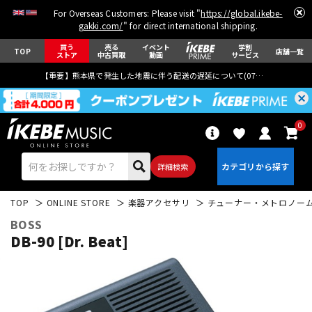
For Overseas Customers: Please visit "
https://global.ikebe-
gakki.com/
" for direct international shipping.
買う
売る
イベント
学割
TOP
店舗一覧
ストア
中古買取
動画
サービス
【重要】熊本県で発生した地震に伴う配送の遅延について(
07月29日
更新)
0
詳細検索
TOP
ONLINE STORE
楽器アクセサリ
チューナー・メトロノー
BOSS
DB-90 [Dr. Beat]
エレキギター
アコギ/エレアコ