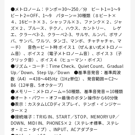
●メトロノーム：テンポ＝30～250／分 ビート1＝1～9
ビート2＝OFF、1～9 パターン＝30種類（８ビート×
４、16ビート×３、シャッフル×３、ファンク×２、ジャ
ズ×２、ブルース、テクノ、ハウス、カントリー、 レゲ
エ、クラーベ3-2、クラーベ2-3、サルサ、ルンバ、ボサノ
バ、サンバ、ワルツ、タンゴ、マンボ、チャチャチャ、マ
ーチ） 音色＝ビート時 ボイス１（ぜんまい式メトロノー
ム音）、ボイス２（電子メトロノーム音）、ボイス３（子
クリック音）、ボイス４（ヒューマン・ボイス）
●リズム・コーチ：Time Check、Quiet Count、Gradual
Up／Down、Step Up／Down ●基準音発音：基準周波
数（A4）＝438～445Hz（1Hz単位）、発音範囲＝C2～
B6（12半音、5オクターブ）
●メモリー：メトロノーム＝50種類、基準音発音＝10種類
●オート・パワー・オフ＝最後のボタン操作から60分後
●表示：カスタムLCDディスプレイ、テンポ・インジケー
ター×２
●接続端子：TRIG IN、START／STOP、MEMORY UP／
DOWN、MIDI IN、PHONES×２（ステレオ標準、ステレ
オ・ミニ・タイプ）、INPUT、ACアダプター