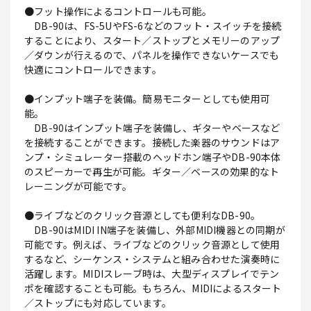
●フット操作によるコントロールも可能。
DB-90は、FS-5UやFS-6などのフット・スイッチを接続
することにより、スタート／ストップとメモリーのアップ
／ダウンが行えるので、パネルを操作できないケースでも
快適にコントロールできます。
●インプット端子を装備。簡易モニターとしても使用可
能。
DB-90はインプット端子を装備し、ギターやベースなど
を接続することができます。接続した楽器のサウンドはア
ンプ・シミュレーター搭載のヘッドホン端子やDB-90本体
のスピーカーで再生が可能。ギター／ベースの効果的なト
レーニングが可能です。
●ライブなどのクリック音源としても便利なDB-90。
DB-90はMIDI IN端子を装備し、外部MIDI機器との同期が
可能です。例えば、ライブなどのクリック音源として使用
するなど、シーケンス・システムと組み合わせた演奏時に
活躍します。MIDIスレーブ時は、大型ディスプレイでテン
ポを確認することも可能。もちろん、MIDIによるスタート
／ストップにも対応しています。