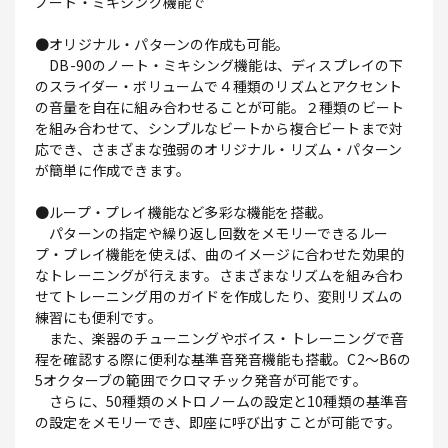
ノート・ミキシング機能で
●オリジナル・パターンの作成も可能。
DB-90のノート・ミキシング機能は、ディスプレイの下
のスライダー・ボリュームで４種類のリズムとアクセント
の音量を自在に組み合わせることが可能。２種類のビート
を組み合わせて、シンプルなビートから複合ビートまで対
応でき、さまざまな強弱のオリジナル・リズム・パターン
が簡単に作成できます。
●ループ・プレイ機能など多彩な機能を搭載。
パターンの指定や繰り返し回数をメモリーできるルー
プ・プレイ機能を使えば、曲のイメージに合わせた効果的
なトレーニングが行えます。さまざまなリズムを組み合わ
せてトレーニング用のガイドを作成したり、変則リズムの
練習にも便利です。
また、楽器のチューニングやボイス・トレーニングで音
程を確認する際に便利な基準音発音機能も搭載。C2～B6の
5オクターブの範囲でクロマチック発音が可能です。
さらに、50種類のメトロノームの設定と10種類の基準音
の設定をメモリーでき、即座に呼び出すことが可能です。