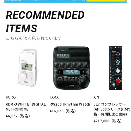
RECOMMENDED
ITEMS
こちらもよく見られています
KORG
TAMA
API
KDM-3 WHITE [DIGITAL
RW200 [Rhythm Watch]
527 コンプレッサー
METRONOME]
(API500シリーズ)(予
¥
16,830
（税込）
品・納期別途ご案内)
¥
6,952
（税込）
¥
217,800
（税込）