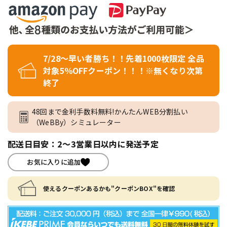
7/28～早い者勝ち！！先着1000枚限定 全品
対象5％OFFクーポン！！！※無くなり次第
終了
48回まで金利手数料無料!かんたんWEB分割払い
（WeBBy）シミュレーター
配送日目安：2～3営業日以内に発送予定
お気に入りに追加
使えるクーポンあるかも"クーポンBOX"を確認