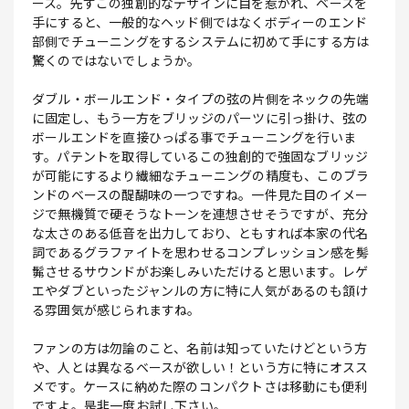
ース。先ずこの独創的なデザインに目を惹かれ、ベースを
手にすると、一般的なヘッド側ではなくボディーのエンド
部側でチューニングをするシステムに初めて手にする方は
驚くのではないでしょうか。
ダブル・ボールエンド・タイプの弦の片側をネックの先端
に固定し、もう一方をブリッジのパーツに引っ掛け、弦の
ボールエンドを直接ひっぱる事でチューニングを行いま
す。パテントを取得しているこの独創的で強固なブリッジ
が可能にするより繊細なチューニングの精度も、このブラ
ンドのベースの醍醐味の一つですね。一件見た目のイメー
ジで無機質で硬そうなトーンを連想させそうですが、充分
な太さのある低音を出力しており、ともすれば本家の代名
詞であるグラファイトを思わせるコンプレッション感を髣
髴させるサウンドがお楽しみいただけると思います。レゲ
エやダブといったジャンルの方に特に人気があるのも頷け
る雰囲気が感じられますね。
ファンの方は勿論のこと、名前は知っていたけどという方
や、人とは異なるベースが欲しい！という方に特にオスス
メです。ケースに納めた際のコンパクトさは移動にも便利
ですよ。是非一度お試し下さい。