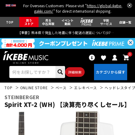
For Overseas Customers: Please visit "
https://global.ikebe-
gakki.com/
" for direct international shipping.
買う
売る
イベント
学割
TOP
店舗一覧
ストア
中古買取
動画
サービス
【重要】熊本県で発生した地震に伴う配送の遅延について(
07月29日
更新)
0
詳細検索
TOP
ONLINE STORE
ベース
エレキベース
ヘッドレスタイ
STEINBERGER
Spirit XT-2 (WH) 【決算売り尽くしセール】
エレキギター
アコギ/エレアコ