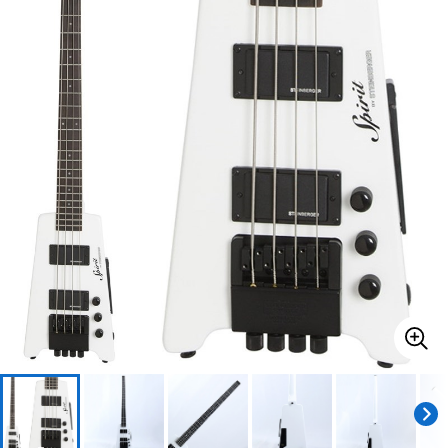
ベース
ウクレレ
ドラム
パーカッション
キーボード
電子ピアノ
管楽器
その他楽器
アンプ
エフェクター
DJ機器
DTM