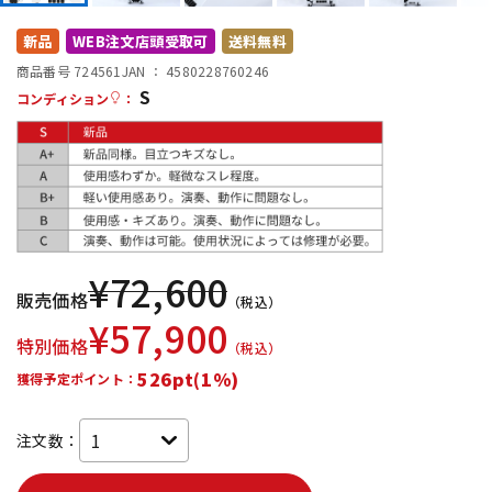
DTM オンライン納品
レコーディング機器
新品
WEB注文店頭受取可
送料無料
商品番号 724561
JAN ：
4580228760246
S
配信/ライブ機器
楽器アクセサリ
コンディション
：
中古
ヴィンテージ
¥
72,600
販売価格
（税込）
¥
57,900
特別価格
（税込）
526pt(1%)
獲得予定ポイント：
注文数：