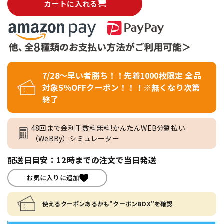
カートに入れる
7/28～早い者勝ち！！先着1000枚限定 全品
対象5％OFFクーポン！！！※無くなり次第
終了
48回まで金利手数料無料!かんたんWEB分割払い
（WeBBy）シミュレーター
配送日目安：12時までの注文で当日発送
お気に入りに追加
使えるクーポンあるかも"クーポンBOX"を確認