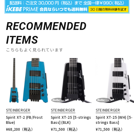
RECOMMENDED
ITEMS
こちらもよく見られています
STEINBERGER
STEINBERGER
STEINBERGER
Spirit XT-2 (FB/Frost
Spirit XT-25 [5-strings
Spirit XT-25 (WH) [5-
Blue)
Bass] (BLK)
strings Bass]
¥
68,200
（税込）
¥
71,500
（税込）
¥
71,500
（税込）