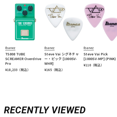
Ibanez
Ibanez
Ibanez
TS808 TUBE
Steve Vai シグネチャ
Steve Vai Pick
SCREAMER Overdrive
ー・ピック [1000SV-
[1000SV-MP] (PINK)
Pro
WHR]
¥
110
（税込）
¥
18,233
（税込）
¥
165
（税込）
RECENTLY VIEWED