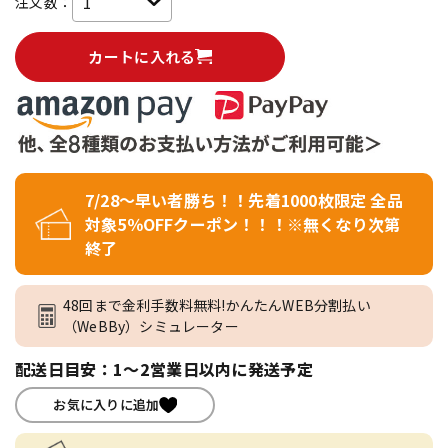
注文数：
カートに入れる
7/28～早い者勝ち！！先着1000枚限定 全品
対象5％OFFクーポン！！！※無くなり次第
終了
48回まで金利手数料無料!かんたんWEB分割払い
（WeBBy）シミュレーター
配送日目安：1～2営業日以内に発送予定
お気に入りに追加