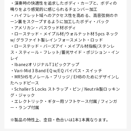
・演奏時の快適性を追求したボディ・カーブと、ボディの
鳴りをより感覚的に感じられるチェンバー加工
・ハイフレット域へのアクセス性を高める、高音弦側のホ
ーン裏をスクープするように加工したボディ・バック
・アメリカン・バスウッド材ボディ
・ローステッド・メイプル材/ウォルナット材 5pcs ネック
w/ グラファイト製レインフォースメント・ロッド
・ローステッド・バーズアイ・メイプル材指板/ステンレ
ス・スティール・フレット/蓄光サイド・ポジション・イン
レイ
・IbanezオリジナルT1ピックアップ
・Vari-Mid 3 Band EQ w/EQ バイパス・スイッチ
・MR5HSモノレール・ブリッジ / EHBのためにデザインし
たヘッドピース
・Schaller S Locks ストラップ・ピン / Neutrik製ロッキン
グ・ジャック
・エレクトリック・ギター用ソフトケース付属 / フィンガ
ー・ランプ付属
※製品の特性上、杢目・色合いは1本1本異なります。