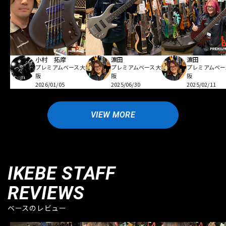
小村 拓摩
濵田
濵田
プレミアムベース大
プレミアムベース大
プレミアムベー
阪
阪
阪
2026/01/05
2025/06/30
2025/02/11
VIEW MORE
IKEBE STAFF
REVIEWS
ベースのレビュー