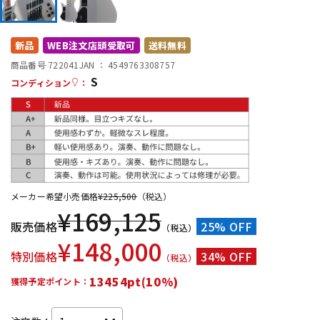
DTM オンライン納品
レコーディング機器
新品
WEB注文店頭受取可
送料無料
配信/ライブ機器
楽器アクセサリ
商品番号 722041
JAN ：
4549763308757
S
コンディション
：
中古
ヴィンテージ
メーカー希望小売価格
¥
225,500
（税込）
¥
169,125
販売価格
25% OFF
（税込）
¥
148,000
特別価格
34% OFF
（税込）
13454pt(10%)
獲得予定ポイント：