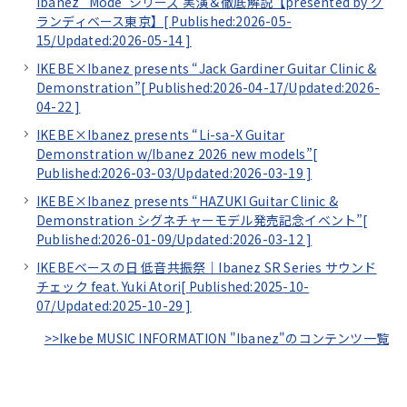
Ibanez ”Mode”シリーズ 実演＆徹底解説【presented by グ
ランディベース東京】[
Published:2026-05-
15/
Updated:2026-05-14
]
IKEBE×Ibanez presents “Jack Gardiner Guitar Clinic &
Demonstration”[
Published:2026-04-17/
Updated:2026-
04-22
]
IKEBE×Ibanez presents “Li-sa-X Guitar
Demonstration w/Ibanez 2026 new models”[
Published:2026-03-03/
Updated:2026-03-19
]
IKEBE×Ibanez presents “HAZUKI Guitar Clinic &
Demonstration シグネチャーモデル発売記念イベント”[
Published:2026-01-09/
Updated:2026-03-12
]
IKEBEベースの日 低音共振祭｜Ibanez SR Series サウンド
チェック feat. Yuki Atori[
Published:2025-10-
07/
Updated:2025-10-29
]
>>Ikebe MUSIC INFORMATION "Ibanez"のコンテンツ一覧