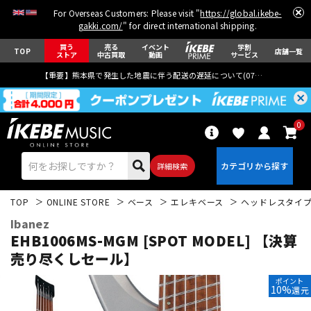
For Overseas Customers: Please visit "
https://global.ikebe-
gakki.com/
" for direct international shipping.
買う
売る
イベント
学割
TOP
店舗一覧
ストア
中古買取
動画
サービス
【重要】熊本県で発生した地震に伴う配送の遅延について(
07月29日
更新)
0
詳細検索
TOP
ONLINE STORE
ベース
エレキベース
ヘッドレスタイ
Ibanez
EHB1006MS-MGM [SPOT MODEL] 【決算
売り尽くしセール】
エレキギター
アコギ/エレアコ
ポイント
10%
還元