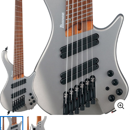
ベース
ウクレレ
ドラム
パーカッション
キーボード
電子ピアノ
管楽器
その他楽器
アンプ
エフェクター
DJ機器
DTM