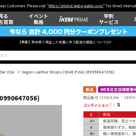
eas Customers: Please visit "
https://global.ikebe-gakki.com/
" for direct intern
売る
イベント
学割
古買取
動画
サービス
【重要】熊本県で発生した地震に伴う配送の遅延について(
07月29日
更新)
der USA
Vegan Leather Straps (Shell Pink) (#0990647056)
ベース
ウクレレ
新品
WEB注文店頭受取
(#0990647056)
商品番号 720904
JAN ：
08859
S
コンディション
：
管楽器
その他楽器