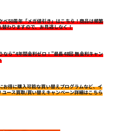
イケベ50周年「メガ値引き」はこちら！商品は頻繁
れ替わりますので、お見逃しなく！
迷うなら“4年間金利ゼロ！”最長48回 無金利キャン
ン
更にお得に購入可能な買い替えプログラムなど、イ
リユース買取/買い替えキャンペーン詳細はこちら