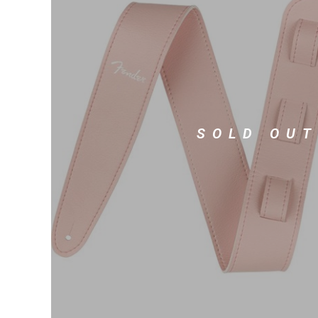
DJ機器
DTM
中古
ヴィンテー
SOLD OUT