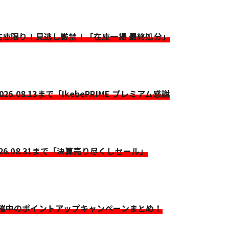
>在庫限り！見逃し厳禁！「在庫一掃 最終処分」
2026.08.13まで「IkebePRIME プレミアム感謝
026.08.31まで「決算売り尽くしセール」
開催中のポイントアップキャンペーンまとめ！