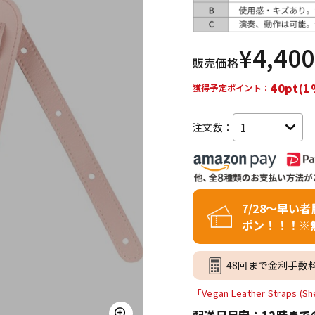
DTM オンラ
レコーディン
イン納品
グ機器
¥
4,400
販売価格
ジ
40pt(1
獲得予定ポイント：
注文数：
7/28～早い
ポン！！！※
48回まで金利手数
「Vegan Leather Straps 
配送日目安：12時まで