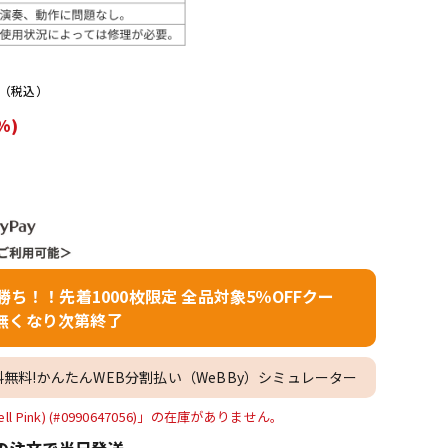
配信/ライブ
楽器アクセサ
機器
リ
（税込）
%)
者勝ち！！先着1000枚限定 全品対象5％OFFクー
無くなり次第終了
料無料!かんたんWEB分割払い（WeBBy）シミュレーター
(Shell Pink) (#0990647056)」の在庫がありません。
の注文で当日発送