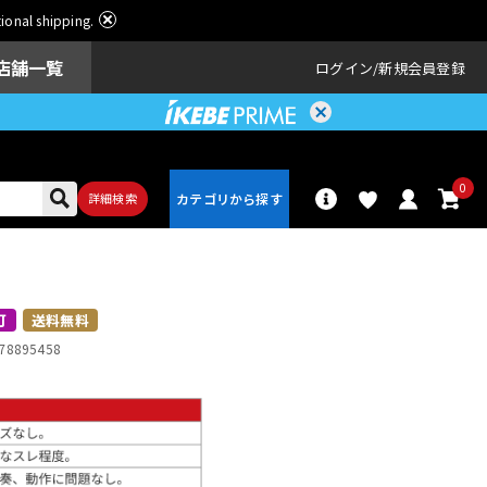
ational shipping.
店舗一覧
ログイン
新規会員登録
0
詳細検索
パーカッショ
ドラム
ン
可
送料無料
78895458
アンプ
エフェクター