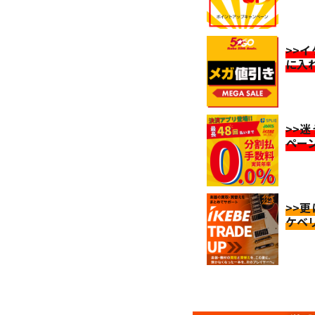
>>
に入
>>
ペー
>>
ケベ