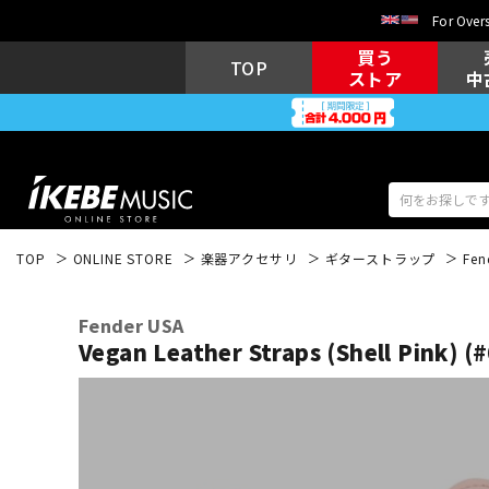
For Overs
買う
TOP
ストア
中
TOP
ONLINE STORE
楽器アクセサリ
ギターストラップ
Fen
アコギ/エレ
エレキギター
アコ
Fender USA
Vegan Leather Straps (Shell Pink) 
キーボード
電子ピアノ