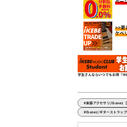
ペー
>>
ケベ
学生さんならいつでもお得『IKEBE 
楽器アクセサリ/Ibane
Ibanez/ギターストラッ