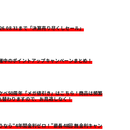
026.08.31まで「決算売り尽くしセール」
開催中のポイントアップキャンペーンまとめ！
イケベ50周年「メガ値引き」はこちら！商品は頻繁
れ替わりますので、お見逃しなく！
迷うなら“4年間金利ゼロ！”最長48回 無金利キャン