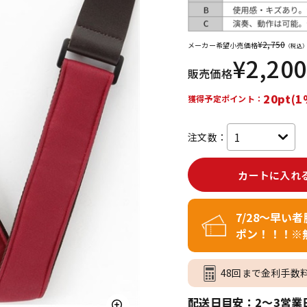
DTM オンラ
レコーディン
イン納品
グ機器
¥
2,750
メーカー希望小売価格
（税込
¥
2,200
販売価格
ジ
20pt(1
獲得予定ポイント：
注文数：
カートに入れ
7/28～早い
ポン！！！※
48回まで金利手数
配送日目安：2～3営業