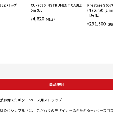
EZ ｽﾄﾗｯﾌﾟ
CU-7030 INSTRUMENT CABLE
Prestige S65
5m S/L
(Natural) [Lim
【特価】
4,620
¥
（税込）
291,500
¥
（税
商品説明
兼ね備えたギター/ベース用ストラップ
馴染むシンプルさに、 こだわりのデザインを添えたギター/ ベース用