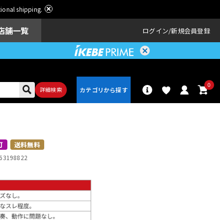
ational shipping.
店舗一覧
ログイン
新規会員登録
0
詳細検索
パーカッショ
ドラム
ン
可
送料無料
63198822
アンプ
エフェクター