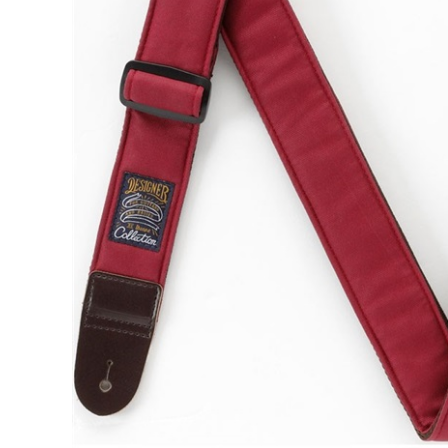
DJ機器
DTM
中古
ヴィンテー