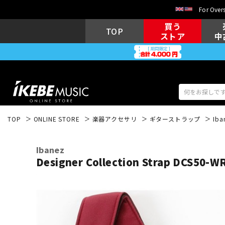
For Overs
買う
TOP
ストア
中
TOP
ONLINE STORE
楽器アクセサリ
ギターストラップ
Iba
アコギ/エレ
エレキギター
アコ
Ibanez
Designer Collection Strap DCS50-W
キーボード
電子ピアノ