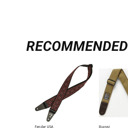
RECOMMENDE
Fender USA
Ibanez