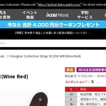
eas Customers: Please visit "
https://global.ikebe-gakki.com/
" for direct intern
売る
イベント
学割
古買取
動画
サービス
【重要】熊本県で発生した地震に伴う配送の遅延について(
07月29日
更新)
nez
Designer Collection Strap DCS50-WR(Wine Red)
ベース
ウクレレ
新品
WEB注文店頭受取
R(Wine Red)
商品番号 717822
JAN ：
45497
S
コンディション
：
管楽器
その他楽器