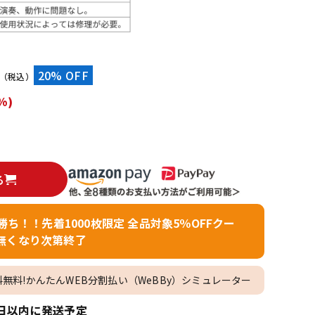
配信/ライブ
楽器アクセサ
機器
リ
）
20% OFF
（税込）
%)
る
者勝ち！！先着1000枚限定 全品対象5％OFFクー
無くなり次第終了
料無料!かんたんWEB分割払い（WeBBy）シミュレーター
日以内に発送予定