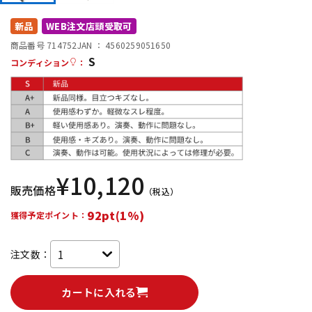
DTM オンライン納品
レコーディング機器
新品
WEB注文店頭受取可
商品番号 714752
JAN ：
4560259051650
S
配信/ライブ機器
楽器アクセサリ
コンディション
：
中古
ヴィンテージ
¥
10,120
販売価格
（税込）
92pt(1%)
獲得予定ポイント：
注文数：
カートに入れる