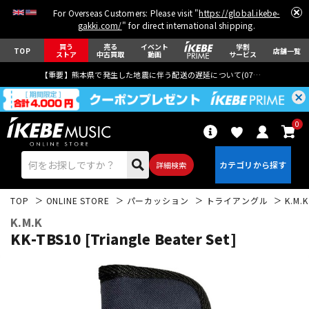
For Overseas Customers: Please visit "
https://global.ikebe-
gakki.com/
" for direct international shipping.
買う
売る
イベント
学割
TOP
店舗一覧
ストア
中古買取
動画
サービス
【重要】熊本県で発生した地震に伴う配送の遅延について(
07月29日
更新)
0
詳細検索
TOP
ONLINE STORE
パーカッション
トライアングル
K.M.K
K.M.K
KK-TBS10 [Triangle Beater Set]
エレキギター
アコギ/エレアコ