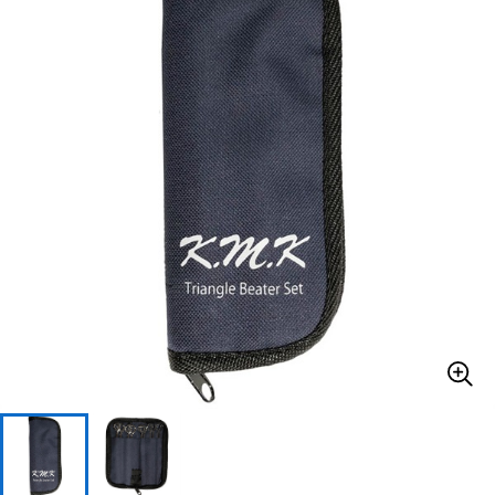
ベース
ウクレレ
ドラム
パーカッション
キーボード
電子ピアノ
管楽器
その他楽器
アンプ
エフェクター
DJ機器
DTM