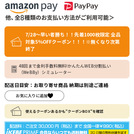
7/28～早い者勝ち！！先着1000枚限定 全品
対象5％OFFクーポン！！！※無くなり次第
終了
48回まで金利手数料無料!かんたんWEB分割払い
（WeBBy）シミュレーター
配送日目安：お取り寄せ商品 納期は別途ご連絡
お気に入りに追加
使えるクーポンあるかも"クーポンBOX"を確認