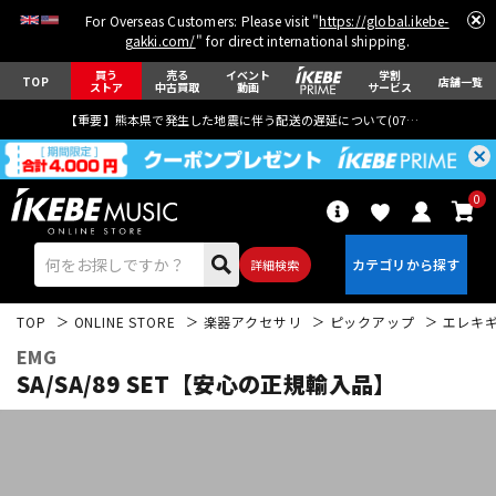
For Overseas Customers: Please visit "
https://global.ikebe-
gakki.com/
" for direct international shipping.
買う
売る
イベント
学割
TOP
店舗一覧
ストア
中古買取
動画
サービス
【重要】熊本県で発生した地震に伴う配送の遅延について(
07月29日
更新)
0
詳細検索
TOP
ONLINE STORE
楽器アクセサリ
ピックアップ
エレキ
EMG
SA/SA/89 SET【安心の正規輸入品】
エレキギター
アコギ/エレアコ