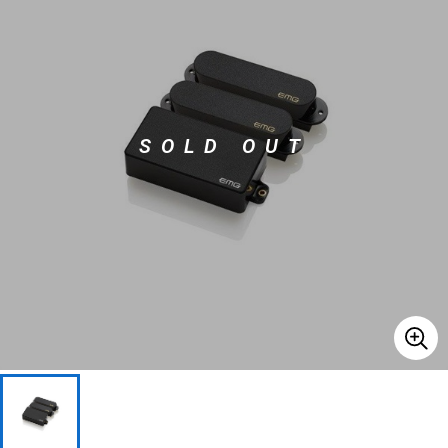
ベース
ウクレレ
ドラム
パーカッション
SOLD OUT
キーボード
電子ピアノ
管楽器
その他楽器
アンプ
エフェクター
DJ機器
DTM