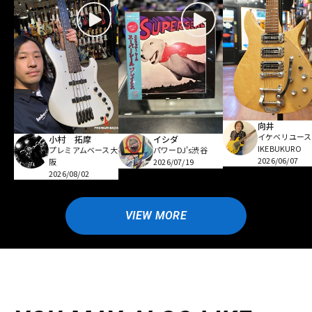
向井
イケベリユース
小村 拓摩
イシダ
IKEBUKURO
プレミアムベース大
パワーDJ's渋谷
2026/06/07
阪
2026/07/19
2026/08/02
VIEW MORE