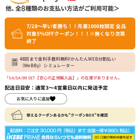
7/28～早い者勝ち！！先着1000枚限定 全品
対象5％OFFクーポン！！！※無くなり次第
終了
48回まで金利手数料無料!かんたんWEB分割払い
（WeBBy）シミュレーター
「SA/SA/89 SET【安心の正規輸入品】」の在庫がありません。
配送日目安：通常3～4営業日以内に発送予定
お気に入りに追加
使えるクーポンあるかも"クーポンBOX"を確認