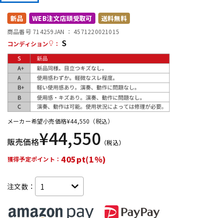
DTM オンライン納品
レコーディング機器
新品
WEB注文店頭受取可
送料無料
商品番号 714259
JAN ：
4571220021015
S
配信/ライブ機器
楽器アクセサリ
コンディション
：
中古
ヴィンテージ
メーカー希望小売価格
¥
44,550
（税込）
¥
44,550
販売価格
（税込）
405pt(1%)
獲得予定ポイント：
注文数：