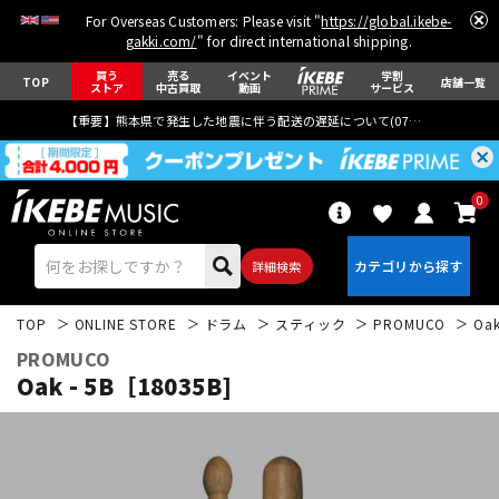
For Overseas Customers: Please visit "
https://global.ikebe-
gakki.com/
" for direct international shipping.
買う
売る
イベント
学割
TOP
店舗一覧
ストア
中古買取
動画
サービス
【重要】熊本県で発生した地震に伴う配送の遅延について(
07月29日
更新)
0
詳細検索
TOP
ONLINE STORE
ドラム
スティック
PROMUCO
Oak
PROMUCO
Oak - 5B［18035B]
エレキギター
アコギ/エレアコ