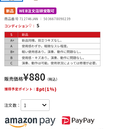
DTM オンライン納品
レコーディング機器
新品
WEB注文店頭受取可
商品番号 712746
JAN ：
5036678090239
S
配信/ライブ機器
楽器アクセサリ
コンディション
：
中古
ヴィンテージ
¥
880
販売価格
（税込）
8pt(1%)
獲得予定ポイント：
注文数：