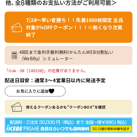
7/28～早い者勝ち！！先着1000枚限定 全品
対象5％OFFクーポン！！！※無くなり次第
終了
48回まで金利手数料無料!かんたんWEB分割払い
（WeBBy）シミュレーター
「Oak - 5B［18035B]」の在庫がありません。
配送日目安：通常3～4営業日以内に発送予定
お気に入りに追加
使えるクーポンあるかも"クーポンBOX"を確認