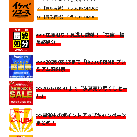
>>【買取実績】ドラム PROMUCO
>>【買取価格】ドラム PROMUCO
>>>在庫限り！見逃し厳禁！「在庫一掃
最終処分」
>>>2026.08.13まで「IkebePRIME プレ
ミアム感謝祭」
>>2026.08.31まで「決算売り尽くしセー
ル」
>>開催中のポイントアップキャンペーン
まとめ！