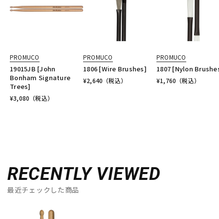
PROMUCO
PROMUCO
PROMUCO
19015JB [John
1806 [Wire Brushes]
1807 [Nylon Brushe
Bonham Signature
¥
2,640
（税込）
¥
1,760
（税込）
Trees]
¥
3,080
（税込）
RECENTLY VIEWED
最近チェックした商品