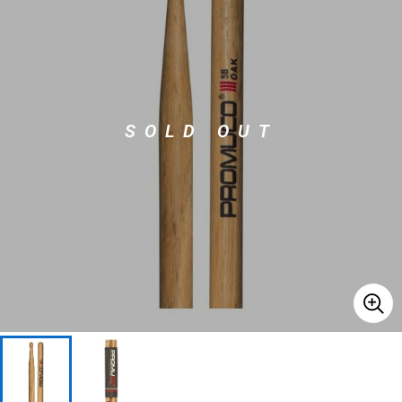
ベース
ウクレレ
ドラム
パーカッション
SOLD OUT
キーボード
電子ピアノ
管楽器
その他楽器
アンプ
エフェクター
DJ機器
DTM