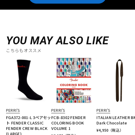
YOU MAY ALSO LIKE
こちらもオススメ
PERRI'S
PERRI'S
PERRI'S
FGA372-001-L 3ペアセッ
FCB-8302 FENDER
ITALIAN LEATHER B
ト FENDER CLASSIC
COLORING BOOK
Dark Chocolate
FENDER CREW BLACK
VOLUME 1
¥
4,950
（税込）
(LARGE)