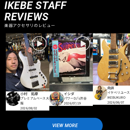
IKEBE STAFF
REVIEWS
楽器アクセサリのレビュー
向井
イケベリユース
小村 拓摩
イシダ
IKEBUKURO
プレミアムベース大
パワーDJ's渋谷
2026/06/07
阪
2026/07/19
2026/08/02
VIEW MORE