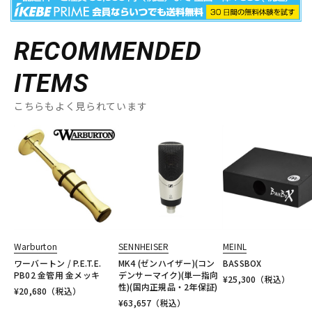
RECOMMENDED
ITEMS
こちらもよく見られています
Warburton
SENNHEISER
MEINL
ワーバートン / P.E.T.E.
MK4 (ゼンハイザー)(コン
BASSBOX
PB02 金管用 金メッキ
デンサーマイク)(単一指向
¥
25,300
（税込）
性)(国内正規品・2年保証)
¥
20,680
（税込）
¥
63,657
（税込）