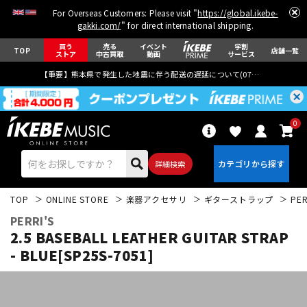
For Overseas Customers: Please visit "
https://global.ikebe-
gakki.com/
" for direct international shipping.
買う
売る
イベント
学割
TOP
店舗一覧
ストア
中古買取
動画
サービス
【重要】熊本県で発生した地震に伴う配送の遅延について(
07月29日
更新)
0
詳細検索
TOP
ONLINE STORE
楽器アクセサリ
ギターストラップ
PER
PERRI'S
2.5 BASEBALL LEATHER GUITAR STRAP
- BLUE[SP25S-7051]
エレキギター
アコギ/エレアコ