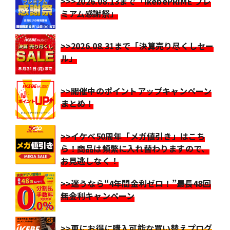
>>>2026.08.13まで「IkebePRIME プレ
ミアム感謝祭」
>>2026.08.31まで「決算売り尽くしセー
ル」
>>開催中のポイントアップキャンペーン
まとめ！
>>イケベ50周年「メガ値引き」はこち
ら！商品は頻繁に入れ替わりますので、
お見逃しなく！
>>迷うなら“4年間金利ゼロ！”最長48回
無金利キャンペーン
>>更にお得に購入可能な買い替えプログ