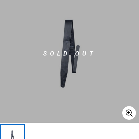
ベース
ウクレレ
ドラム
パーカッション
SOLD OUT
キーボード
電子ピアノ
管楽器
その他楽器
アンプ
エフェクター
DJ機器
DTM