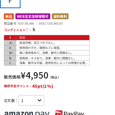
DTM オンライン納品
レコーディング機器
新品
WEB注文店頭受取可
送料無料
配信/ライブ機器
楽器アクセサリ
商品番号 708736
JAN ：
0881738140165
S
コンディション
：
中古
ヴィンテージ
¥
4,950
販売価格
（税込）
45pt(1%)
獲得予定ポイント：
注文数：