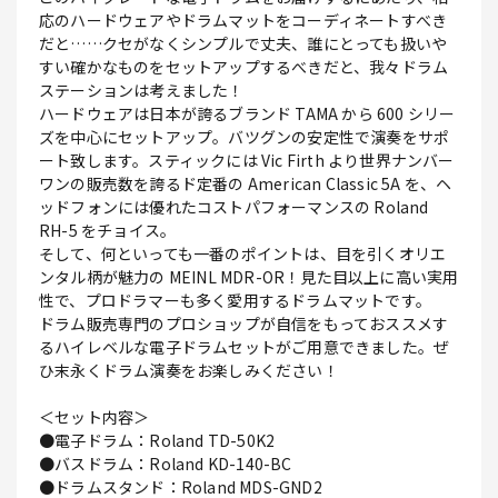
応のハードウェアやドラムマットをコーディネートすべき
だと……クセがなくシンプルで丈夫、誰にとっても扱いや
すい確かなものをセットアップするべきだと、我々ドラム
ステーションは考えました！
ハードウェアは日本が誇るブランド TAMA から 600 シリー
ズを中心にセットアップ。バツグンの安定性で演奏をサポ
ート致します。スティックには Vic Firth より世界ナンバー
ワンの販売数を誇るド定番の American Classic 5A を、ヘ
ッドフォンには優れたコストパフォーマンスの Roland
RH-5 をチョイス。
そして、何といっても一番のポイントは、目を引くオリエ
ンタル柄が魅力の MEINL MDR-OR！見た目以上に高い実用
性で、プロドラマーも多く愛用するドラムマットです。
ドラム販売専門のプロショップが自信をもっておススメす
るハイレベルな電子ドラムセットがご用意できました。ぜ
ひ末永くドラム演奏をお楽しみください！
＜セット内容＞
●電子ドラム：Roland TD-50K2
●バスドラム：Roland KD-140-BC
●ドラムスタンド：Roland MDS-GND2