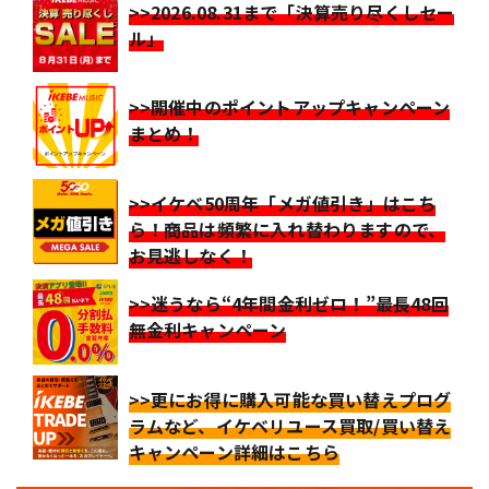
>>2026.08.31まで「決算売り尽くしセー
ル」
>>開催中のポイントアップキャンペーン
まとめ！
>>イケベ50周年「メガ値引き」はこち
ら！商品は頻繁に入れ替わりますので、
お見逃しなく！
>>迷うなら“4年間金利ゼロ！”最長48回
無金利キャンペーン
>>更にお得に購入可能な買い替えプログ
ラムなど、イケベリユース買取/買い替え
キャンペーン詳細はこちら