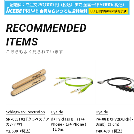
RECOMMENDED
ITEMS
こちらもよく見られています
Schlagwerk Percussion
Oyaide
Oyaide
SR-CL8102 [クラベス / ア
d+TS class B (1/4
PA-08 DXF V2(XLR[F]-
カシア材]
Phone - 1/4 Phone )
Dsub)【3.0m】
【2.0m】
¥
2,530
（税込）
¥
40,480
（税込）