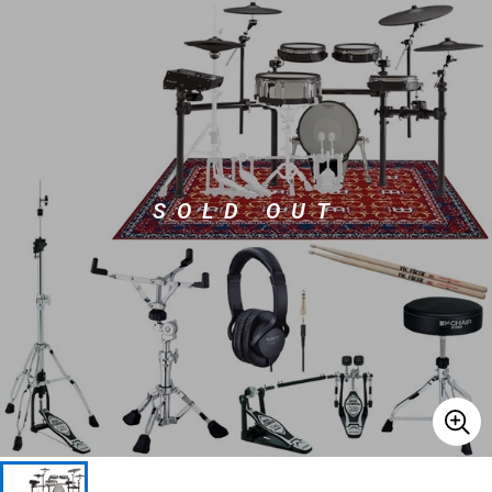
ベース
ウクレレ
ドラム
パーカッション
キーボード
電子ピアノ
SOLD OUT
管楽器
その他楽器
アンプ
エフェクター
DJ機器
DTM