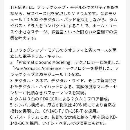
TD-50K2 は、フラッグシップ・モデルのクオリティを保ち
ながら、省スペース化を実現した V ドラムです。音源モジ
ュール TD-50X やデジタル・パッドを採用しながら、タム
やバス・ドラムをコンパクトにすることで、ホーム・ユー
スや小さなステージ、練習室といった限られた空間での演
奏を叶えます。
1. フラッグシップ・モデルのクオリティと省スペースを両
立した電子ドラム・キット。
2. 「Prismatic Sound Modeling」テクノロジーと進化した
「PureAcoustic Ambience」テクノロジーを搭載した、フ
ラッグシップ音源モジュール TD-50X。
3. デジタル・スネア、デジタル・ライド、そして新開発さ
れたデジタル・ハイハットによる、高解像度なマルチ・セ
ンサーが比類なきパフォーマンスを実現。
4. タムは 3 台の PDX-100 による 2 タム 1 フロア構成。
5. シンバル構成は、厚さが従来比 40% 減にてより自然な
揺れを実現した、CY-14C-T / CY-16R-T を採用。
6. バス・ドラムには、抜群の安定感と踏み心地を誇る KD-
140-BC を採用。ツイン・ペダルでの演奏にも対応。