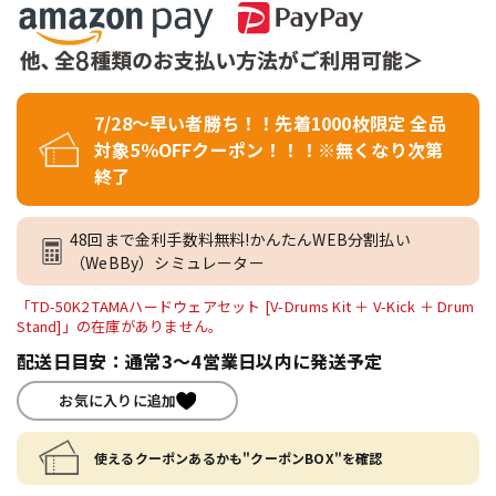
7/28～早い者勝ち！！先着1000枚限定 全品
対象5％OFFクーポン！！！※無くなり次第
終了
48回まで金利手数料無料!かんたんWEB分割払い
（WeBBy）シミュレーター
「TD-50K2 TAMAハードウェアセット [V-Drums Kit ＋ V-Kick ＋ Drum
Stand]」の在庫がありません。
配送日目安：通常3～4営業日以内に発送予定
お気に入りに追加
使えるクーポンあるかも"クーポンBOX"を確認