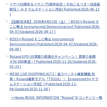
イケベ50周年＆イケシブ5周年記念｜かねこなつき一日店長
就任！ in ドラムステーション渋谷[
Published:2026-06-12
]
【生配信決定】2026年4月11日（土）｜BOSS×Roland そ
こに鳴る Instrumental Demonstration[
Published:2026-
04-07/
Updated:2026-04-17
]
BOSS×Roland そこに鳴る Instrumental
Demonstration[
Published:2026-04-07/
Updated:2026-
04-08
]
Roland SPD-SX買取り超強化キャンペーン！ 買取り金額
￥50,000保証！[
Published:2025-11-25/
Updated:2026-
03-23
]
IKEBE LIVE SHOPPING #172｜省スペース×練習機能 充
実！Roland最新モデル「TD316」！【presented by ドラ
ムステーション渋谷】[
Published:2025-11-
04/
Updated:2025-11-06
]
>>Ikebe MUSIC INFORMATION "Roland"のコンテンツ一覧