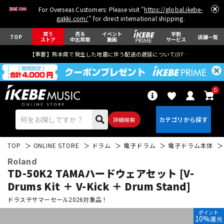
For Overseas Customers: Please visit "
https://global.ikebe-
gakki.com/
" for direct international shipping.
買う
売る
イベント
学割
TOP
店舗一覧
ストア
中古買取
動画
サービス
【重要】熊本県で発生した地震に伴う配送の遅延について(
07月29日
更新)
0
詳細検索
TOP
ONLINE STORE
ドラム
電子ドラム
電子ドラム本体
Roland
TD-50K2 TAMAハードウェアセット [V-
Drums Kit ＋ V-Kick ＋ Drum Stand]
ドラステサマーセール2026対象品！
エレキギター
アコギ/エレアコ
ポイント
10%
還元