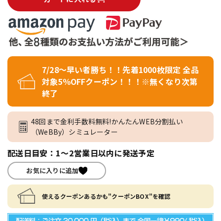
7/28～早い者勝ち！！先着1000枚限定 全品
対象5％OFFクーポン！！！※無くなり次第
終了
48回まで金利手数料無料!かんたんWEB分割払い
（WeBBy）シミュレーター
配送日目安：1～2営業日以内に発送予定
お気に入りに追加
使えるクーポンあるかも"クーポンBOX"を確認