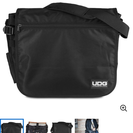
ベース
ウクレレ
ドラム
パーカッション
キーボード
電子ピアノ
管楽器
その他楽器
アンプ
エフェクター
DJ機器
DTM