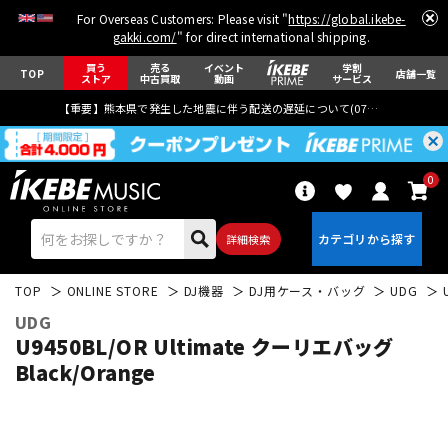
For Overseas Customers: Please visit "
https://global.ikebe-
gakki.com/
" for direct international shipping.
買う
売る
イベント
学割
TOP
店舗一覧
ストア
中古買取
動画
サービス
【重要】熊本県で発生した地震に伴う配送の遅延について(
07月29日
更新)
0
詳細検索
TOP
ONLINE STORE
DJ機器
DJ用ケース・バッグ
UDG
UDG
U9450BL/OR Ultimate クーリエバッグ
Black/Orange
エレキギター
アコギ/エレアコ