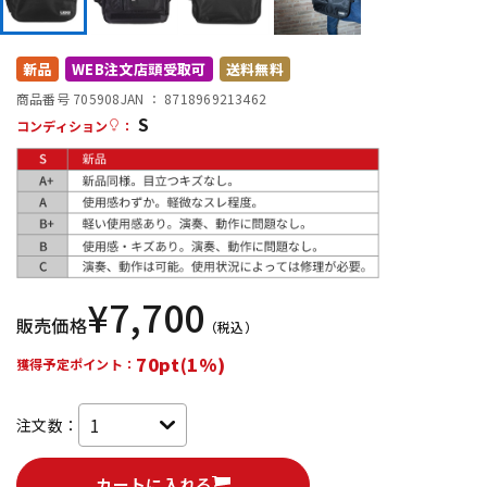
DTM オンライン納品
レコーディング機器
新品
WEB注文店頭受取可
送料無料
配信/ライブ機器
楽器アクセサリ
商品番号 705908
JAN ：
8718969213462
S
コンディション
：
中古
ヴィンテージ
¥
7,700
販売価格
（税込）
70pt(1%)
獲得予定ポイント：
注文数：
カートに入れる