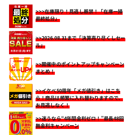
>>>在庫限り！見逃し厳禁！「在庫一掃
最終処分」
>>2026.08.31まで「決算売り尽くしセー
ル」
>>開催中のポイントアップキャンペーン
まとめ！
>>イケベ50周年「メガ値引き」はこち
ら！商品は頻繁に入れ替わりますので、
お見逃しなく！
>>迷うなら“4年間金利ゼロ！”最長48回
無金利キャンペーン