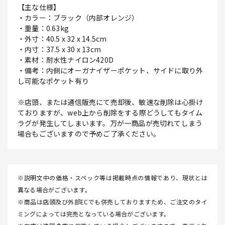
【主な仕様】
・カラー：ブラック（内部オレンジ）
・重量：0.63kg
・外寸：40.5 x 32 x 14.5cm
・内寸：37.5 x 30 x 13cm
・素材：耐水性ナイロン420D
・備考：内側にオーガナイザーポケット、サイドに取り外
し可能なポケット有り
※店頭、または通信販売にて売却後、敏速な削除は心掛け
ておりますが、web上から削除をする際どうしてもタイム
ラグが発生してしまいます。万が一商品が売切れてしまう
場合もございますので予めご了承ください。
※説明文中の価格・スペック等は掲載時点の情報であり、現状とは
異なる場合がございます。
※商品は店頭及び外部ECでも併売しておりますため、ご注文のタイ
ミングによっては完売となっている場合がございます。