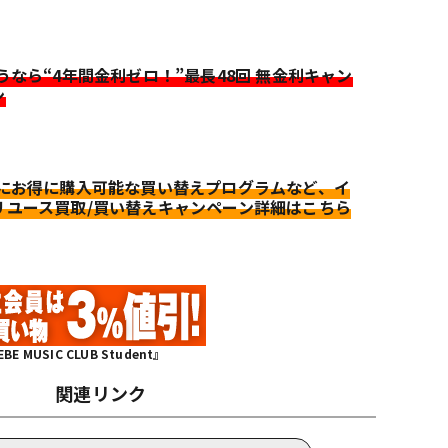
迷うなら“4年間金利ゼロ！”最長48回 無金利キャン
ン
更にお得に購入可能な買い替えプログラムなど、イ
リユース買取/買い替えキャンペーン詳細はこちら
MUSIC CLUB Student』
関連リンク