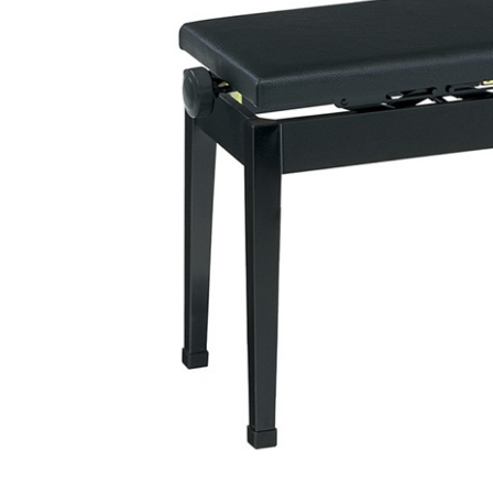
DJ機器
DTM
中古
ヴィンテー