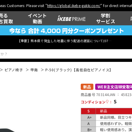
eas Customers: Please visit "
https://global.ikebe-gakki.com/
" for direct intern
売る
イベント
学割
古買取
動画
サービス
【重要】熊本県で発生した地震に伴う配送の遅延について(
07月29日
更新)
ピアノ椅子
甲南
P-50(ブラック)【高低自在ピアノイス】
ベース
ウクレレ
新品
WEB注文店頭受取
商品番号 703144
JAN ：
45823
S
コンディション
：
管楽器
その他楽器