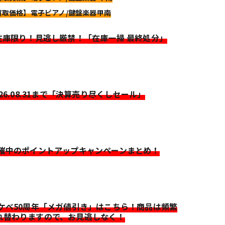
買取価格】電子ピアノ/鍵盤楽器甲南
>在庫限り！見逃し厳禁！「在庫一掃 最終処分」
026.08.31まで「決算売り尽くしセール」
開催中のポイントアップキャンペーンまとめ！
イケベ50周年「メガ値引き」はこちら！商品は頻繁
れ替わりますので、お見逃しなく！