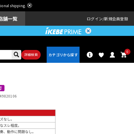
ational shipping.
店舗一覧
ログイン
新規会員登録
0
詳細検索
パーカッショ
ドラム
ン
可
49820106
アンプ
エフェクター