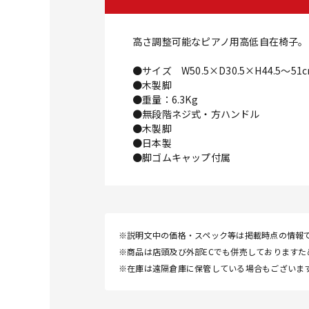
高さ調整可能なピアノ用高低自在椅子。
●サイズ W50.5×D30.5×H44.5～51
●木製脚
●重量：6.3Kg
●無段階ネジ式・方ハンドル
●木製脚
●日本製
●脚ゴムキャップ付属
※説明文中の価格・スペック等は掲載時点の情報
※商品は店頭及び外部ECでも併売しております
※在庫は遠隔倉庫に保管している場合もございま