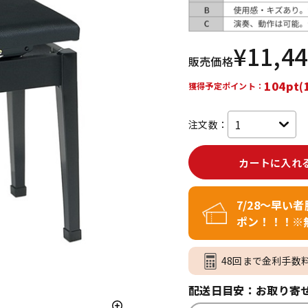
DTM オンラ
レコーディン
イン納品
グ機器
¥
11,4
販売価格
ジ
104pt(
獲得予定ポイント：
注文数：
カートに入れ
7/28～早い
ポン！！！※
48回まで金利手数
配送日目安：お取り寄せ