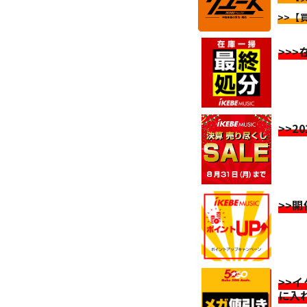
>>【
>>
>>2
>>
>>
に入