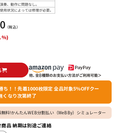
配信/ライブ
楽器アクセサ
機器
リ
40
（税込）
1%)
る
者勝ち！！先着1000枚限定 全品対象5％OFFクー
無くなり次第終了
料無料!かんたんWEB分割払い（WeBBy）シミュレーター
商品 納期は別途ご連絡