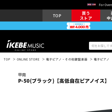
For Overs
買う
TOP
ストア
中
TOP
ONLINE STORE
電子ピアノ・その他鍵盤楽器
電子ピアノ
アコギ/エレ
エレキギター
アコ
甲南
P-50(ブラック)【高低自在ピアノイス】
キーボード
電子ピアノ