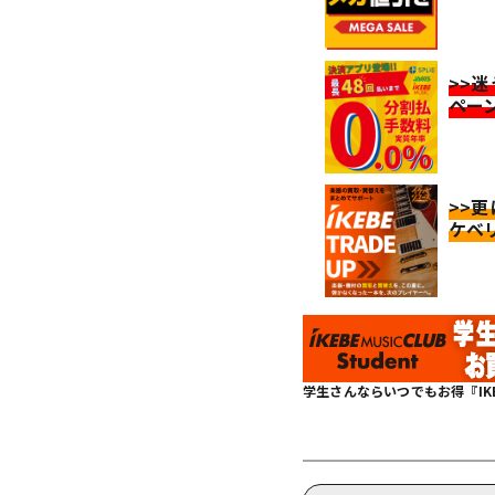
>>
ペー
>>
ケベ
学生さんならいつでもお得『IKEBE 