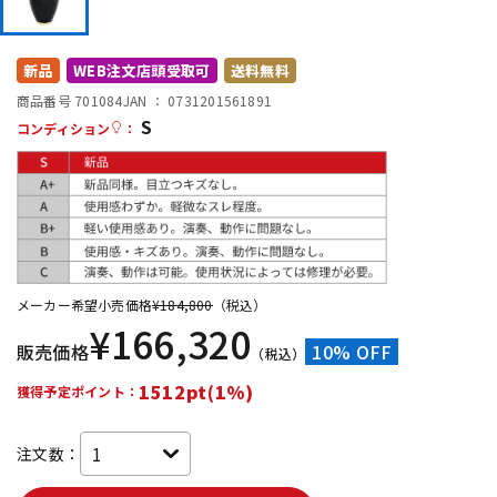
DTM オンライン納品
レコーディング機器
新品
WEB注文店頭受取可
送料無料
配信/ライブ機器
楽器アクセサリ
商品番号 701084
JAN ：
0731201561891
S
コンディション
：
中古
ヴィンテージ
メーカー希望小売価格
¥
184,800
（税込）
¥
166,320
販売価格
10% OFF
（税込）
1512pt(1%)
獲得予定ポイント：
注文数：