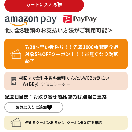
カートに入れる
7/28～早い者勝ち！！先着1000枚限定 全品
対象5％OFFクーポン！！！※無くなり次第
終了
48回まで金利手数料無料!かんたんWEB分割払い
（WeBBy）シミュレーター
配送日目安：お取り寄せ商品 納期は別途ご連絡
お気に入りに追加
使えるクーポンあるかも"クーポンBOX"を確認