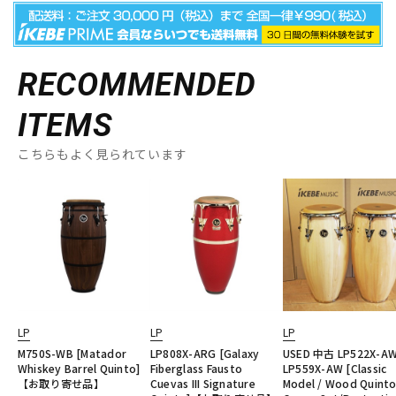
RECOMMENDED
ITEMS
こちらもよく見られています
LP
LP
LP
M750S-WB [Matador
LP808X-ARG [Galaxy
USED 中古 LP522X-A
Whiskey Barrel Quinto]
Fiberglass Fausto
LP559X-AW [Classic
【お取り寄せ品】
Cuevas III Signature
Model / Wood Quint