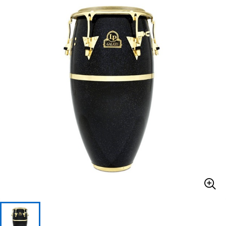
ベース
ウクレレ
ドラム
パーカッション
キーボード
電子ピアノ
管楽器
その他楽器
アンプ
エフェクター
DJ機器
DTM