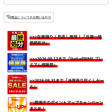
商品についてのお問い合わせ
>>>在庫限り！見逃し厳禁！「在庫一掃
最終処分」
>>>2026.08.13まで「IkebePRIME プレ
ミアム感謝祭」
>>2026.08.31まで「決算売り尽くしセー
ル」
>>開催中のポイントアップキャンペーン
まとめ！