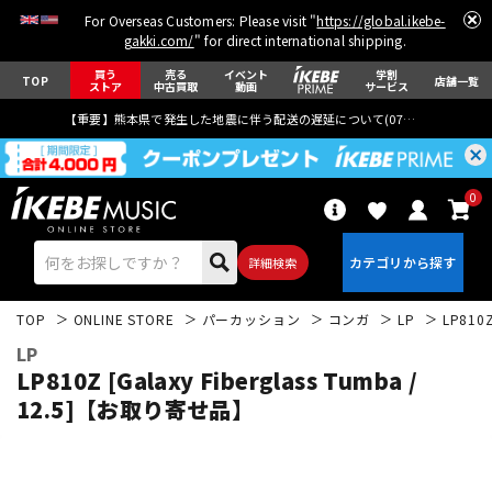
For Overseas Customers: Please visit "
https://global.ikebe-
gakki.com/
" for direct international shipping.
買う
売る
イベント
学割
TOP
店舗一覧
ストア
中古買取
動画
サービス
【重要】熊本県で発生した地震に伴う配送の遅延について(
07月29日
更新)
0
詳細検索
TOP
ONLINE STORE
パーカッション
コンガ
LP
LP810
LP
LP810Z [Galaxy Fiberglass Tumba /
12.5]【お取り寄せ品】
エレキギター
アコギ/エレアコ