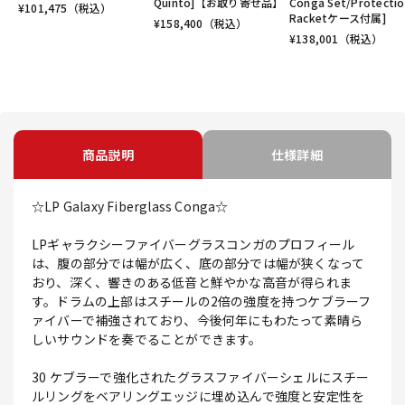
Quinto]【お取り寄せ品】
Conga Set/Protecti
¥
101,475
（税込）
Racketケース付属]
¥
158,400
（税込）
¥
138,001
（税込）
商品説明
仕様詳細
☆LP Galaxy Fiberglass Conga☆
LPギャラクシーファイバーグラスコンガのプロフィール
は、腹の部分では幅が広く、底の部分では幅が狭くなって
おり、深く、響きのある低音と鮮やかな高音が得られま
す。ドラムの上部はスチールの2倍の強度を持つケブラーフ
ァイバーで補強されており、今後何年にもわたって素晴ら
しいサウンドを奏でることができます。
30 ケブラーで強化されたグラスファイバーシェルにスチー
ルリングをベアリングエッジに埋め込んで強度と安定性を