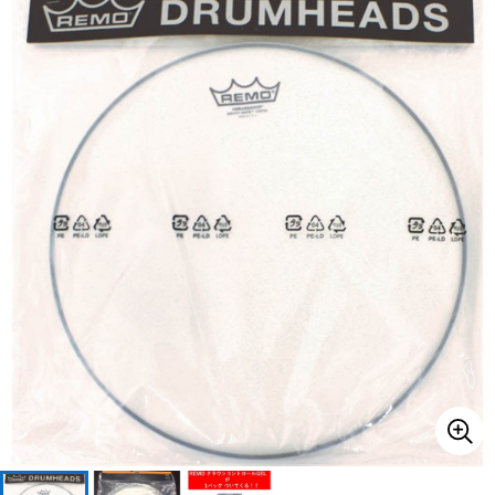
ベース
ウクレレ
ドラム
パーカッション
キーボード
電子ピアノ
管楽器
その他楽器
アンプ
エフェクター
DJ機器
DTM