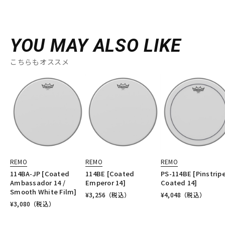
YOU MAY ALSO LIKE
こちらもオススメ
REMO
REMO
REMO
114BA-JP [Coated
114BE [Coated
PS-114BE [Pinstrip
Ambassador 14 /
Emperor 14]
Coated 14]
Smooth White Film]
¥
3,256
（税込）
¥
4,048
（税込）
¥
3,080
（税込）