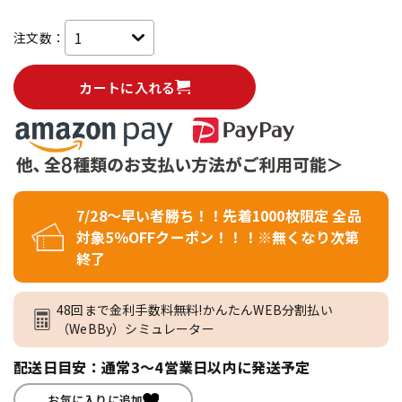
注文数：
カートに入れる
7/28～早い者勝ち！！先着1000枚限定 全品
対象5％OFFクーポン！！！※無くなり次第
終了
48回まで金利手数料無料!かんたんWEB分割払い
（WeBBy）シミュレーター
配送日目安：通常3～4営業日以内に発送予定
お気に入りに追加