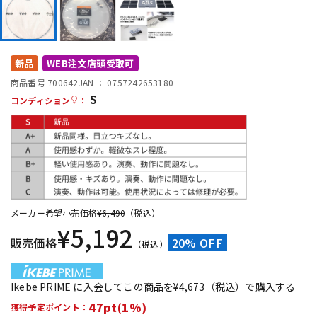
DTM オンライン納品
レコーディング機器
配信/ライブ機器
楽器アクセサリ
新品
WEB注文店頭受取可
商品番号 700642
JAN ：
0757242653180
S
コンディション
：
中古
ヴィンテージ
メーカー希望小売価格
¥
6,490
（税込）
¥
5,192
販売価格
20% OFF
（税込）
Ikebe PRIME に入会してこの商品を¥4,673（税込）で購入する
47pt(1%)
獲得予定ポイント：