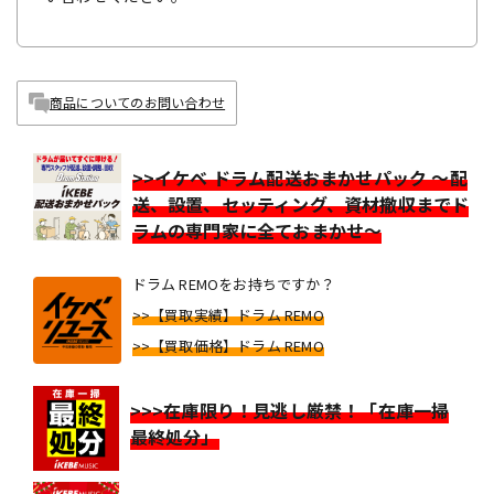
商品についてのお問い合わせ
>>イケベ ドラム配送おまかせパック ～配
送、設置、セッティング、資材撤収までド
ラムの専門家に全ておまかせ～
ドラム REMOをお持ちですか？
>>【買取実績】ドラム REMO
>>【買取価格】ドラム REMO
>>>在庫限り！見逃し厳禁！「在庫一掃
最終処分」