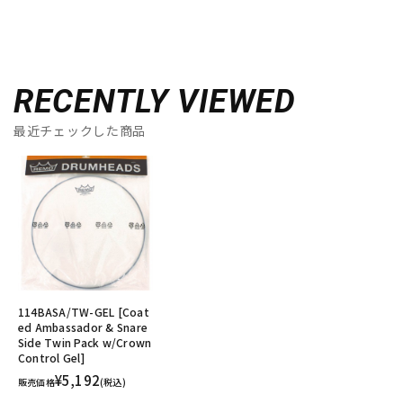
RECENTLY VIEWED
最近チェックした商品
114BASA/TW-GEL [Coat
ed Ambassador & Snare
Side Twin Pack w/Crown
Control Gel]
¥5,192
販売価格
(税込)