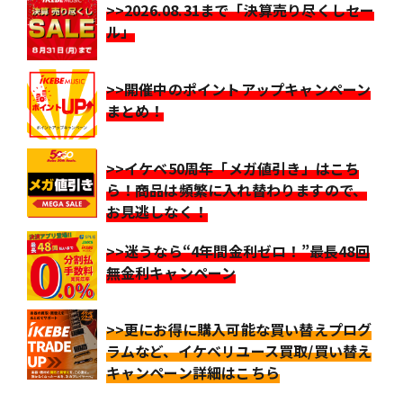
>>2026.08.31まで「決算売り尽くしセー
ル」
>>開催中のポイントアップキャンペーン
まとめ！
>>イケベ50周年「メガ値引き」はこち
ら！商品は頻繁に入れ替わりますので、
お見逃しなく！
>>迷うなら“4年間金利ゼロ！”最長48回
無金利キャンペーン
>>更にお得に購入可能な買い替えプログ
ラムなど、イケベリユース買取/買い替え
キャンペーン詳細はこちら