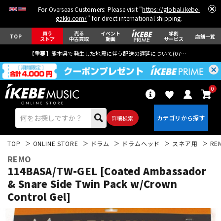
For Overseas Customers: Please visit "
https://global.ikebe-
gakki.com/
" for direct international shipping.
買う
売る
イベント
学割
TOP
店舗一覧
ストア
中古買取
動画
サービス
【重要】熊本県で発生した地震に伴う配送の遅延について(
07月29日
更新)
0
詳細検索
TOP
ONLINE STORE
ドラム
ドラムヘッド
スネア用
RE
REMO
114BASA/TW-GEL [Coated Ambassador
& Snare Side Twin Pack w/Crown
Control Gel]
エレキギター
アコギ/エレアコ