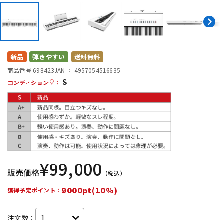
DTM オンライン納品
レコーディング機器
配信/ライブ機器
楽器アクセサリ
新品
弾きやすい
送料無料
商品番号 698423
JAN ：
4957054516635
中古
ヴィンテージ
S
コンディション
：
¥
99,000
販売価格
（税込）
9000pt(10%)
獲得予定ポイント：
注文数：