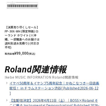
【決算売り尽くしセール】
FP-30X-WH (限定特価) ロ
ーランド ホワイト (※沖
縄、一部離島へのお届けは
送料別途お見積り) (代引き
不可)
¥99,000
販売価格
(税込)
Roland関連情報
Ikebe MUSIC INFORMATION Roland関連情報
イケベ50周年＆イケシブ5周年記念｜かねこなつき一日店長
就任！ in ドラムステーション渋谷[
Published:2026-06-12
]
【生配信決定】2026年4月11日（土）｜BOSS×Roland そ
こに鳴る Instrumental Demonstration[
Published:2026-