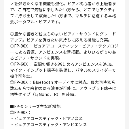
ノを弾きたくなる機能も強化。ピアノ初心者から上級者ま
で、ご自宅で気軽に楽しみたい方から、どこでもアクティ
ブに持ち出して演奏したい方まで、マルチに活躍する本格
派ポータブル・ピアノです。
◎豊かな響きと粒立ちのよいピアノ・サウンドにグレード
アップ。ピアノを弾きたい気持ちに応える機能も充実。
◎FP-90X ： ピュアアコースティック・ピアノ・テクノロジ
ーによる音源、アンビエンスを新搭載。よりひろがりのあ
るピアノ・サウンドを実現。
◎FP-60X ： 空間の響きを楽しめるアンビエンスを追加。
マイク・インプット端子を装備し、パネルのスライダーで
操作可能に。
◎FP-30X ：Bluetooth オーディオに対応。最大同時発音
数256 音で余裕のある演奏が可能に。アウトプット端子は
標準タイプ（L/Mono、R） を装備。
■FP-X シリーズ主な新機能
◎FP-90X：
・ピュアアコースティック・ピアノ音源
・ピュアアコースティック・アンビエンス