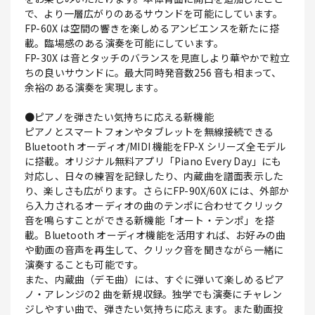
で、より一層広がりのあるサウンドを可能にしています。
FP-60X は空間の響きを楽しめるアンビエンスを新たに搭
載。臨場感のある演奏を可能にしています。
FP-30X は音とタッチのバランスを見直しより華やかで粒立
ちの良いサウンドに。最大同時発音数256 音も相まって、
余裕のある演奏を実現します。
●ピアノを弾きたい気持ちに応える新機能
ピアノとスマートフォンやタブレットを無線接続できる
Bluetooth オーディオ/MIDI 機能をFP-X シリーズ全モデル
に搭載。オリジナル無料アプリ「Piano Every Day」にも
対応し、日々の練習を記録したり、内蔵曲を譜面表示した
り、楽しさも広がります。さらにFP-90X/60X には、外部か
ら入力されるオーディオの曲のテンポに合わせてクリック
音を鳴らすことができる新機能「オート・テンポ」を搭
載。Bluetooth オーディオ機能を活用すれば、お好みの曲
や動画の音声を再生して、クリック音を聞きながら一緒に
演奏することも可能です。
また、内蔵曲（デモ曲）には、すぐに弾いて楽しめるピア
ノ・アレンジの2 曲を新規収録。独学でも演奏にチャレン
ジしやすい曲で、弾きたい気持ちに応えます。また動画投