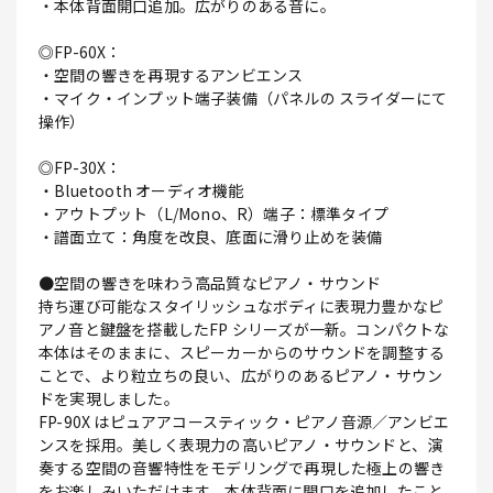
・本体背面開口追加。広がりのある音に。
◎FP-60X：
・空間の響きを再現するアンビエンス
・マイク・インプット端子装備（パネルの スライダーにて
操作）
◎FP-30X：
・Bluetooth オーディオ機能
・アウトプット（L/Mono、R）端子：標準タイプ
・譜面立て：角度を改良、底面に滑り止めを装備
●空間の響きを味わう高品質なピアノ・サウンド
持ち運び可能なスタイリッシュなボディに表現力豊かなピ
アノ音と鍵盤を搭載したFP シリーズが一新。コンパクトな
本体はそのままに、スピーカーからのサウンドを調整する
ことで、より粒立ちの良い、広がりのあるピアノ・サウン
ドを実現しました。
FP-90X はピュアアコースティック・ピアノ音源／アンビエ
ンスを採用。美しく表現力の高いピアノ・サウンドと、演
奏する空間の音響特性をモデリングで再現した極上の響き
をお楽しみいただけます。本体背面に開口を追加したこと