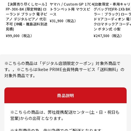
【決算売り尽くしセール】
ヤマハ / Custom GP 17C4
(台数限定・専用キャリ
FP-30X-BK (限定特価) ロ
トランペット用 マウスピ
グバッグ付)FR-1Xb BK
ーランド ブラック 電子ピ
ース
ラー：ブラック) ロー
アノ デジタルピアノ 代引
ド Vアコーディオン 電
¥
31,900
（税込）
不可 (沖縄・離島送料別途
クロマチックアコーデ
見積)
ン ボタン式 小型
¥
99,000
（税込）
¥
247,500
（税込）
※こちらの商品は「デジタル店頭限定クーポン」対象外商品で
す。，※こちらはIkebe PRIME会員特典サービス「送料無料」の
対象外商品です。
商品説明
※こちらの商品は、弊社提携配送センター(土・日・祝日も
営業)からの出荷となります。
※大型商品の為、佐川急便でのご配送となります。