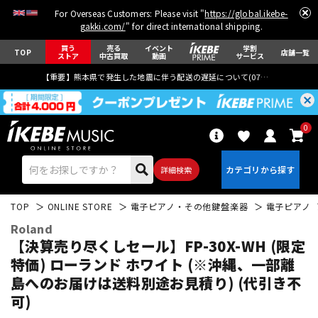
For Overseas Customers: Please visit "
https://global.ikebe-
gakki.com/
" for direct international shipping.
買う
売る
イベント
学割
TOP
店舗一覧
ストア
中古買取
動画
サービス
【重要】熊本県で発生した地震に伴う配送の遅延について(
07月29日
更新)
0
詳細検索
TOP
ONLINE STORE
電子ピアノ・その他鍵盤楽器
電子ピアノ
Roland
【決算売り尽くしセール】FP-30X-WH (限定
特価) ローランド ホワイト (※沖縄、一部離
島へのお届けは送料別途お見積り) (代引き不
エレキギター
アコギ/エレアコ
可)