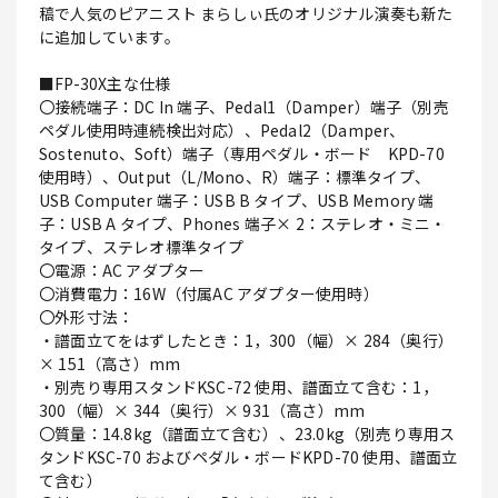
稿で人気のピアニスト まらしぃ氏のオリジナル演奏も新た
に追加しています。
■FP-30X主な仕様
〇接続端子：DC In 端子、Pedal1（Damper）端子（別売
ペダル使用時連続検出対応）、Pedal2（Damper、
Sostenuto、Soft）端子（専用ペダル・ボード KPD-70
使用時）、Output（L/Mono、R）端子：標準タイプ、
USB Computer 端子：USB B タイプ、USB Memory 端
子：USB A タイプ、Phones 端子× 2：ステレオ・ミニ・
タイプ、ステレオ標準タイプ
〇電源：AC アダプター
〇消費電力：16W（付属AC アダプター使用時）
〇外形寸法：
・譜面立てをはずしたとき：1，300（幅）× 284（奥行）
× 151（高さ）mm
・別売り専用スタンドKSC-72 使用、譜面立て含む：1，
300（幅）× 344（奥行）× 931（高さ）mm
〇質量：14.8kg（譜面立て含む）、23.0kg（別売り専用ス
タンドKSC-70 およびペダル・ボードKPD-70 使用、譜面立
て含む）