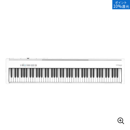
ポイント
10%
還元
ベース
ウクレレ
ドラム
パーカッション
キーボード
電子ピアノ
管楽器
その他楽器
アンプ
エフェクター
DJ機器
DTM