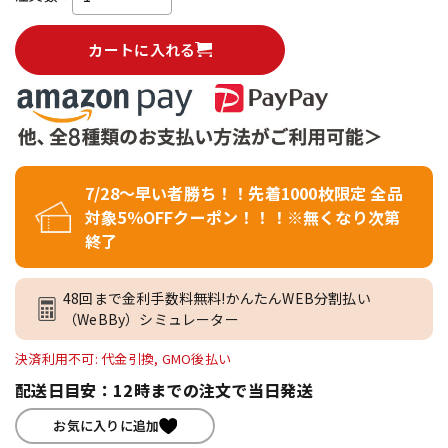
カートに入れる
7/28～早い者勝ち！！先着1000枚限定 全品
対象5％OFFクーポン！！！※無くなり次第
終了
48回まで金利手数料無料!かんたんWEB分割払い
（WeBBy）シミュレーター
決済利用不可: 代金引換, GMO後払い
配送日目安：12時までの注文で当日発送
お気に入りに追加