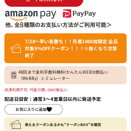
7/28～早い者勝ち！！先着1000枚限定 全品
対象5％OFFクーポン！！！※無くなり次第
終了
48回まで金利手数料無料!かんたんWEB分割払い
（WeBBy）シミュレーター
決済利用不可: 代金引換, GMO後払い
配送日目安：通常3～4営業日以内に発送予定
お気に入りに追加
使えるクーポンあるかも"クーポンBOX"を確認