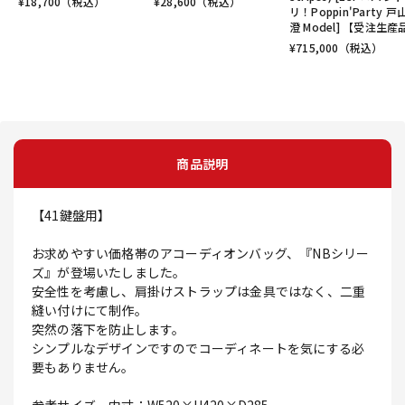
¥
18,700
（税込）
¥
28,600
（税込）
リ！Poppin'Party 戸
澄 Model] 【受注生産
¥
715,000
（税込）
商品説明
【41鍵盤用】
お求めやすい価格帯のアコーディオンバッグ、『NBシリー
ズ』が登場いたしました。
安全性を考慮し、肩掛けストラップは金具ではなく、二重
縫い付けにて制作。
突然の落下を防止します。
シンプルなデザインですのでコーディネートを気にする必
要もありません。