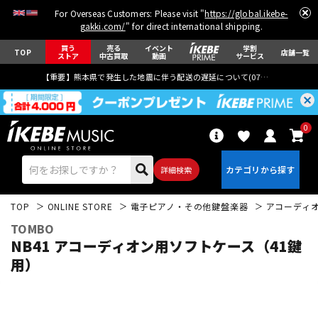
For Overseas Customers: Please visit "
https://global.ikebe-
gakki.com/
" for direct international shipping.
買う
売る
イベント
学割
TOP
店舗一覧
ストア
中古買取
動画
サービス
【重要】熊本県で発生した地震に伴う配送の遅延について(
07月29日
更新)
0
詳細検索
TOP
ONLINE STORE
電子ピアノ・その他鍵盤楽器
アコーディ
TOMBO
NB41 アコーディオン用ソフトケース（41鍵
用）
エレキギター
アコギ/エレアコ