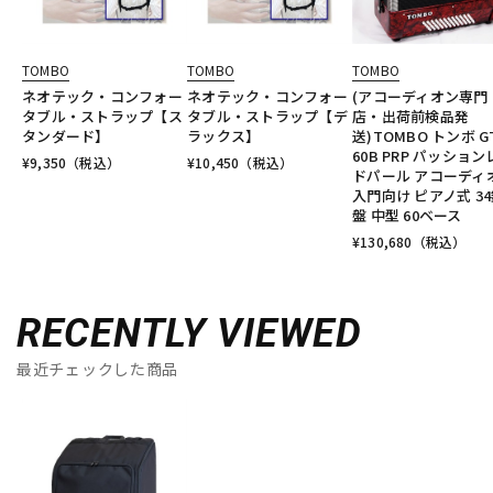
TOMBO
TOMBO
TOMBO
ネオテック・コンフォー
ネオテック・コンフォー
(アコーディオン専門
タブル・ストラップ【ス
タブル・ストラップ【デ
店・出荷前検品発
タンダード】
ラックス】
送)TOMBO トンボ G
60B PRP パッショ
¥
9,350
（税込）
¥
10,450
（税込）
ドパール アコーディ
入門向け ピアノ式 3
盤 中型 60ベース
¥
130,680
（税込）
RECENTLY VIEWED
最近チェックした商品