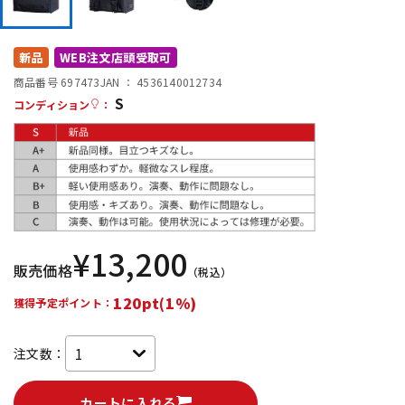
DTM オンライン納品
レコーディング機器
新品
WEB注文店頭受取可
配信/ライブ機器
楽器アクセサリ
商品番号 697473
JAN ：
4536140012734
S
コンディション
：
中古
ヴィンテージ
¥
13,200
販売価格
（税込）
120pt(1%)
獲得予定ポイント：
注文数：
カートに入れる