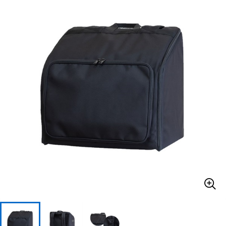
ベース
ウクレレ
ドラム
パーカッション
キーボード
電子ピアノ
管楽器
その他楽器
アンプ
エフェクター
DJ機器
DTM