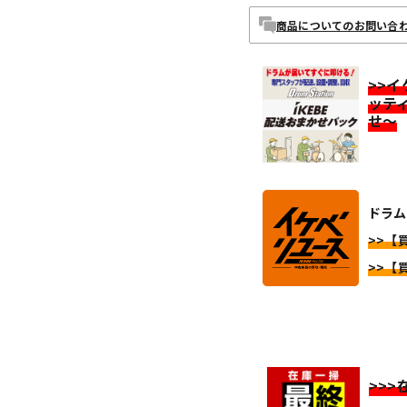
商品についてのお問い合
>>
ッテ
せ～
ドラム
>>【
>>【
>>