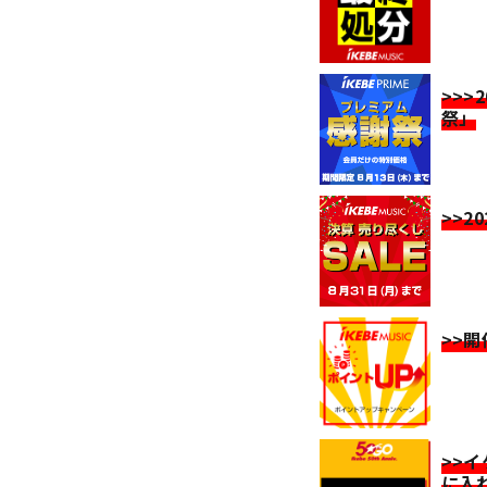
>>>
祭」
>>2
>>
>>
に入