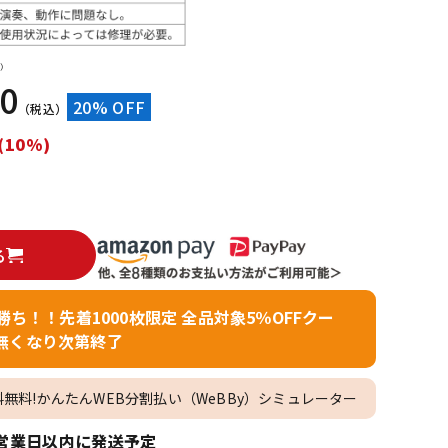
配信/ライブ
楽器アクセサ
機器
リ
）
00
20% OFF
（税込）
(10%)
る
者勝ち！！先着1000枚限定 全品対象5％OFFクー
無くなり次第終了
料無料!かんたんWEB分割払い（WeBBy）シミュレーター
営業日以内に発送予定