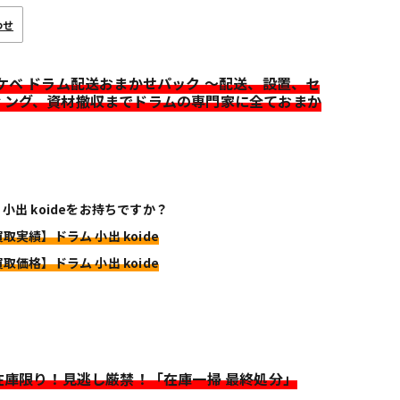
わせ
イケベ ドラム配送おまかせパック ～配送、設置、セ
ィング、資材撤収までドラムの専門家に全ておまか
 小出 koideをお持ちですか？
買取実績】ドラム 小出 koide
買取価格】ドラム 小出 koide
>在庫限り！見逃し厳禁！「在庫一掃 最終処分」