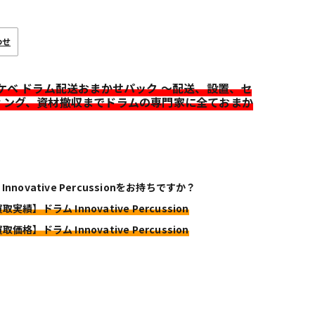
わせ
イケベ ドラム配送おまかせパック ～配送、設置、セ
ィング、資材撤収までドラムの専門家に全ておまか
Innovative Percussionをお持ちですか？
取実績】ドラム Innovative Percussion
取価格】ドラム Innovative Percussion