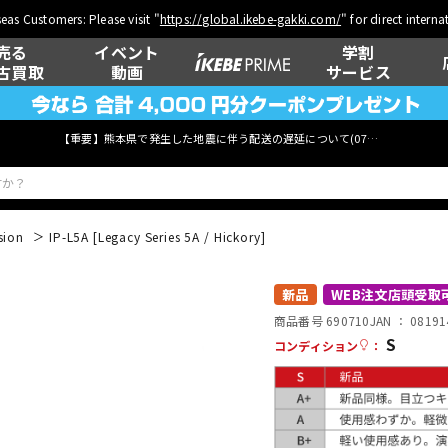
eas Customers: Please visit "
https://global.ikebe-gakki.com/
" for direct intern
売る
イベント
学割
古買取
動画
サービス
【重要】熊本県で発生した地震に伴う配送の遅延について(
07月29日
更新)
sion
IP-L5A [Legacy Series 5A / Hickory]
ベース
ウクレレ
新品
WEB注文店頭受取
商品番号 690710
JAN ：
08191
S
コンディション
：
管楽器
その他楽器