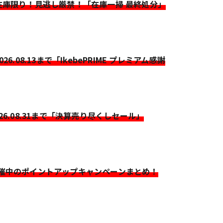
>在庫限り！見逃し厳禁！「在庫一掃 最終処分」
2026.08.13まで「IkebePRIME プレミアム感謝
026.08.31まで「決算売り尽くしセール」
開催中のポイントアップキャンペーンまとめ！