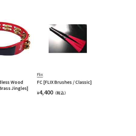
Flix
dless Wood
FC [FLIX Brushes / Classic]
rass Jingles]
4,400
¥
（税込）