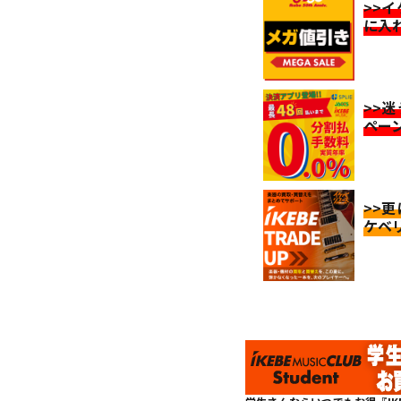
>>
に入
>>
ペー
>>
ケベ