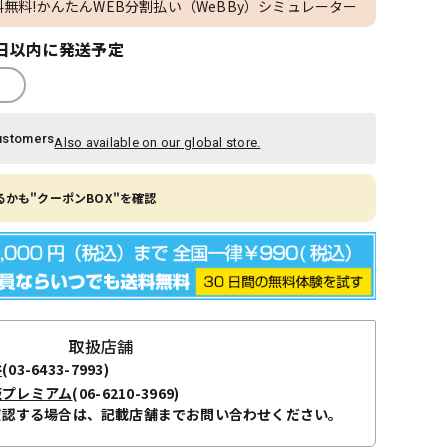
料無料!かんたんWEB分割払い（WeBBy）シミュレーター
日以内に発送予定
ustomers
Also available on our global store.
かも"クーポンBOX"を確認
取扱店舗
谷
(03-6433-7993)
阪プレミアム
(06-6210-3969)
確認する場合は、記載店舗までお問い合わせください。