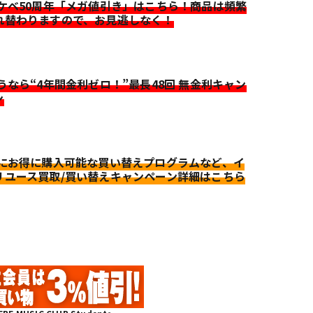
イケベ50周年「メガ値引き」はこちら！商品は頻繁
れ替わりますので、お見逃しなく！
迷うなら“4年間金利ゼロ！”最長48回 無金利キャン
ン
更にお得に購入可能な買い替えプログラムなど、イ
リユース買取/買い替えキャンペーン詳細はこちら