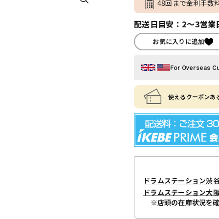
48回まで金利手数
配送日目安：2～3営業
お気に入りに追加
For Overseas C
使えるクーポンある
ドラムステーション渋
ドラムステーション大
※店頭の在庫状況を