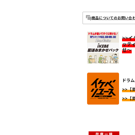
商品についてのお問い合
>>
ッテ
せ～
ドラム 
>>【買
>>【買