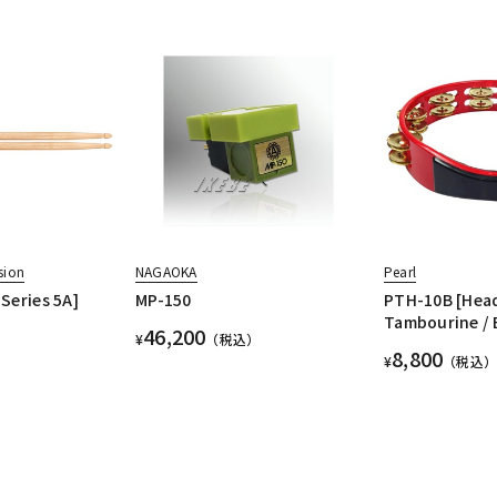
sion
NAGAOKA
Pearl
 Series 5A]
MP-150
PTH-10B [Hea
Tambourine / B
46,200
¥
（税込）
8,800
¥
（税込）