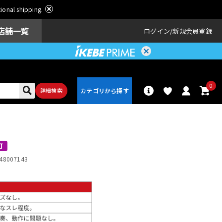
ational shipping.
店舗一覧
ログイン
新規会員登録
0
詳細検索
パーカッショ
ドラム
ン
可
48007143
アンプ
エフェクター