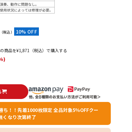
配信/ライブ
楽器アクセサ
機器
リ
）
10% OFF
（税込）
てこの商品を¥1,871（税込）で購入する
%)
る
者勝ち！！先着1000枚限定 全品対象5％OFFクー
無くなり次第終了