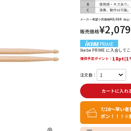
DTM オンラ
レコーディン
イン納品
グ機器
¥
2,310
メーカー希望小売価格
（税込
¥
2,079
販売価格
ジ
Ikebe PRIME に入会し
18pt(1
獲得予定ポイント：
注文数：
カートに入れ
7/28～早い
ポン！！！※