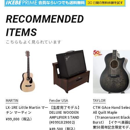
RECOMMENDED
ITEMS
こちらもよく見られています
MARTIN
Fender USA
TAYLOR
LX-1RE Little Martin マー
【生産完了モデル】
CTM GAce Hand Sele
チン マーティン
DELUXE WOODEN
All Quilt Maple
AMPLIFIER STAND
（Trancerucent Blac
¥
99,000
（税込）
(#0991829002)
Burst） 【イケベ楽器
業50周年記念限定モデ
¥
49,500
（税込）