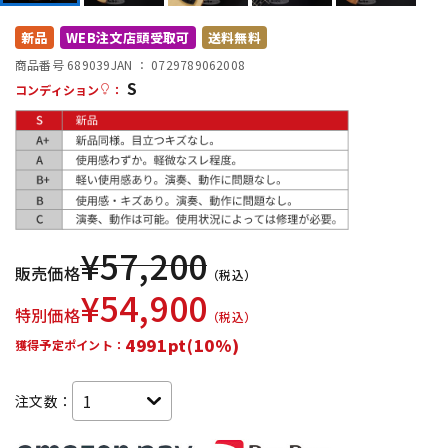
DTM オンライン納品
レコーディング機器
新品
WEB注文店頭受取可
送料無料
商品番号 689039
JAN ：
0729789062008
S
配信/ライブ機器
楽器アクセサリ
コンディション
：
中古
ヴィンテージ
¥
57,200
販売価格
（税込）
¥
54,900
特別価格
（税込）
4991pt(10%)
獲得予定ポイント：
注文数：