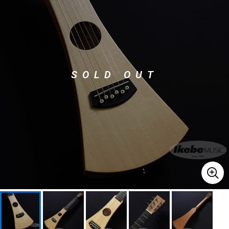
ベース
ウクレレ
ドラム
パーカッション
SOLD OUT
キーボード
電子ピアノ
管楽器
その他楽器
アンプ
エフェクター
DJ機器
DTM