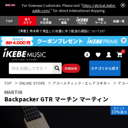
For Overseas Customers: Please visit "
https://global.ikebe-
gakki.com/
" for direct international shipping.
買う
売る
イベント
学割
TOP
店舗一覧
ストア
中古買取
動画
サービス
【重要】熊本県で発生した地震に伴う配送の遅延について(
07月29日
更新)
0
詳細検索
TOP
ONLINE STORE
アコースティック・エレアコギター
アコ
MARTIN
Backpacker GTR マーチン マーティン
ポイント
10%
還元
エレキギター
アコギ/エレアコ