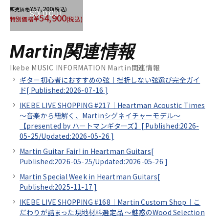
¥57,200
販売価格
(税込)
SOLD OUT
¥54,900
特別価格
(税込)
Martin関連情報
Ikebe MUSIC INFORMATION Martin関連情報
ギター初心者におすすめの弦｜挫折しない弦選び完全ガイ
ド[
Published:2026-07-16
]
IKEBE LIVE SHOPPING #217｜Heartman Acoustic Times
～音楽から紐解く、Martinシグネイチャーモデル～
【presented by ハートマンギターズ】[
Published:2026-
05-25/
Updated:2026-05-26
]
Martin Guitar Fair! in Heartman Guitars[
Published:2026-05-25/
Updated:2026-05-26
]
Martin Special Week in Heartman Guitars[
Published:2025-11-17
]
IKEBE LIVE SHOPPING #168｜Martin Custom Shop｜こ
だわりが詰まった現地材料選定品 ～魅惑のWood Selection