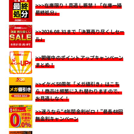
>>>在庫限り！見逃し厳禁！「在庫一掃
最終処分」
>>2026.08.31まで「決算売り尽くしセー
ル」
>>開催中のポイントアップキャンペーン
まとめ！
>>イケベ50周年「メガ値引き」はこち
ら！商品は頻繁に入れ替わりますので、
お見逃しなく！
>>迷うなら“4年間金利ゼロ！”最長48回
無金利キャンペーン