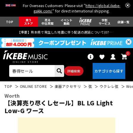
For Overseas Customers: Please visit "
https://global.ikebe-
gakki.com/
" for direct international shipping.
買う
売る
イベント
学割
TOP
店舗一覧
ストア
中古買取
動画
サービス
【重要】熊本県で発生した地震に伴う配送の遅延について(
07月29日
更新)
0
詳細検索
TOP
ONLINE STORE
楽器アクセサリ
弦
ウクレレ弦
Wor
Worth
【決算売り尽くしセール】BL LG Light
Low-G ワース
エレキギター
アコギ/エレアコ