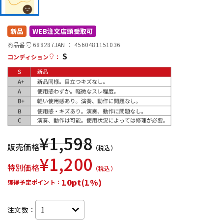
DTM オンライン納品
レコーディング機器
新品
WEB注文店頭受取可
配信/ライブ機器
楽器アクセサリ
商品番号 688287
JAN ：
4560481151036
S
コンディション
：
中古
ヴィンテージ
¥
1,598
販売価格
（税込）
¥
1,200
特別価格
（税込）
10pt(1%)
獲得予定ポイント：
注文数：