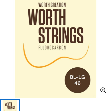
ベース
ウクレレ
ドラム
パーカッション
キーボード
電子ピアノ
管楽器
その他楽器
アンプ
エフェクター
DJ機器
DTM