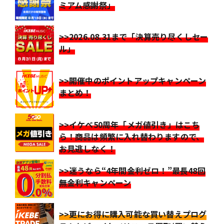
ミアム感謝祭」
>>2026.08.31まで「決算売り尽くしセー
ル」
>>開催中のポイントアップキャンペーン
まとめ！
>>イケベ50周年「メガ値引き」はこち
ら！商品は頻繁に入れ替わりますので、
お見逃しなく！
>>迷うなら“4年間金利ゼロ！”最長48回
無金利キャンペーン
>>更にお得に購入可能な買い替えプログ