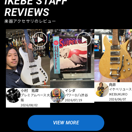
IKEBE STAFF
REVIEWS
楽器アクセサリのレビュー
向井
イケベリユース
小村 拓摩
イシダ
IKEBUKURO
プレミアムベース大
パワーDJ's渋谷
2026/06/07
阪
2026/07/19
2026/08/02
VIEW MORE