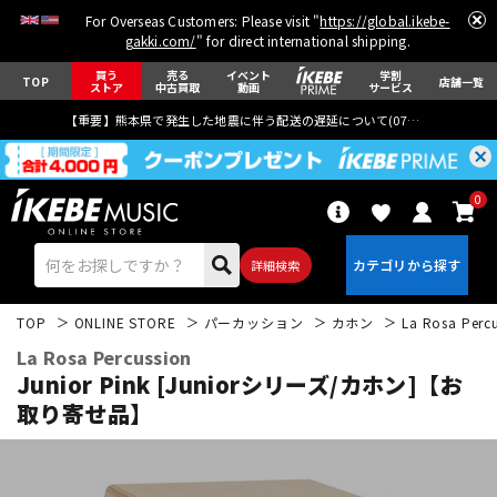
For Overseas Customers: Please visit "
https://global.ikebe-
gakki.com/
" for direct international shipping.
買う
売る
イベント
学割
TOP
店舗一覧
ストア
中古買取
動画
サービス
【重要】熊本県で発生した地震に伴う配送の遅延について(
07月29日
更新)
0
詳細検索
TOP
ONLINE STORE
パーカッション
カホン
La Rosa Perc
La Rosa Percussion
Junior Pink [Juniorシリーズ/カホン]【お
取り寄せ品】
エレキギター
アコギ/エレアコ