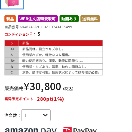
DTM オンライン納品
レコーディング機器
新品
WEB注文店頭受取可
動画あり
送料無料
配信/ライブ機器
楽器アクセサリ
商品番号 684624
JAN ：
4513744105499
S
コンディション
：
中古
ヴィンテージ
¥
30,800
販売価格
（税込）
280pt(1%)
獲得予定ポイント：
注文数：