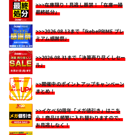
>>>在庫限り！見逃し厳禁！「在庫一掃
最終処分」
>>>2026.08.13まで「IkebePRIME プレ
ミアム感謝祭」
>>2026.08.31まで「決算売り尽くしセー
ル」
>>開催中のポイントアップキャンペーン
まとめ！
>>イケベ50周年「メガ値引き」はこち
ら！商品は頻繁に入れ替わりますので、
お見逃しなく！