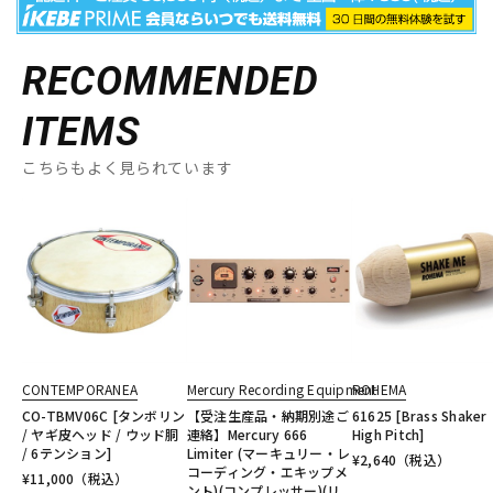
RECOMMENDED
ITEMS
こちらもよく見られています
CONTEMPORANEA
Mercury Recording Equipment
ROHEMA
CO-TBMV06C [タンボリン
【受注生産品・納期別途ご
61625 [Brass Shaker
/ ヤギ皮ヘッド / ウッド胴
連絡】Mercury 666
High Pitch]
/ 6テンション]
Limiter (マーキュリー・レ
¥
2,640
（税込）
コーディング・エキップメ
¥
11,000
（税込）
ント)(コンプレッサー)(リ