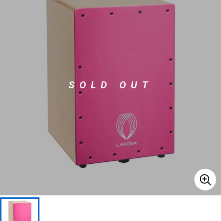
ベース
ウクレレ
ドラム
パーカッション
SOLD OUT
キーボード
電子ピアノ
管楽器
その他楽器
アンプ
エフェクター
DJ機器
DTM