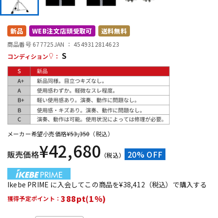
DTM オンライン納品
レコーディング機器
新品
WEB注文店頭受取可
送料無料
配信/ライブ機器
楽器アクセサリ
商品番号 677725
JAN ：
4549312814623
S
コンディション
：
中古
ヴィンテージ
メーカー希望小売価格
¥
53,350
（税込）
¥
42,680
販売価格
20% OFF
（税込）
Ikebe PRIME に入会してこの商品を¥38,412（税込）で購入する
388pt(1%)
獲得予定ポイント：