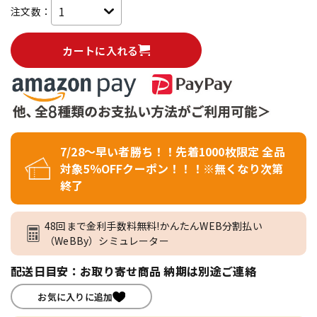
注文数：
カートに入れる
7/28～早い者勝ち！！先着1000枚限定 全品
対象5％OFFクーポン！！！※無くなり次第
終了
48回まで金利手数料無料!かんたんWEB分割払い
（WeBBy）シミュレーター
配送日目安：お取り寄せ商品 納期は別途ご連絡
お気に入りに追加