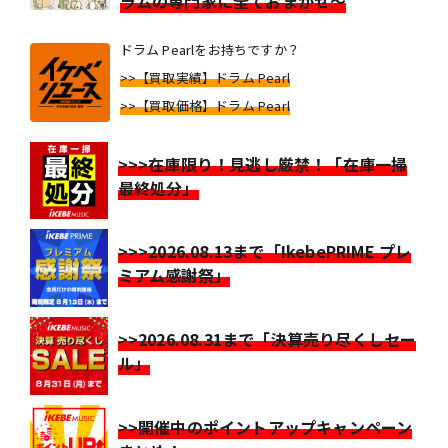
ラムの専門家に全ておまかせ～
ドラム Pearlをお持ちですか？
>>【買取実績】ドラム Pearl
>>【買取価格】ドラム Pearl
>>>在庫限り！見逃し厳禁！「在庫一掃
最終処分」
>>>2026.08.13まで「IkebePRIME プレ
ミアム感謝祭」
>>2026.08.31まで「決算売り尽くしセー
ル」
>>開催中のポイントアップキャンペーン