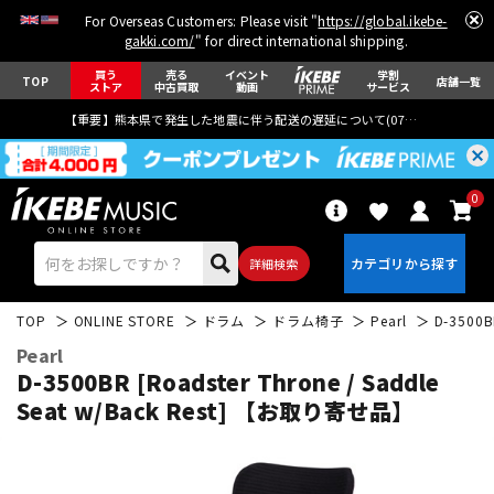
For Overseas Customers: Please visit "
https://global.ikebe-
gakki.com/
" for direct international shipping.
買う
売る
イベント
学割
TOP
店舗一覧
ストア
中古買取
動画
サービス
【重要】熊本県で発生した地震に伴う配送の遅延について(
07月29日
更新)
0
詳細検索
TOP
ONLINE STORE
ドラム
ドラム椅子
Pearl
D-3500B
Pearl
D-3500BR [Roadster Throne / Saddle
Seat w/Back Rest] 【お取り寄せ品】
エレキギター
アコギ/エレアコ