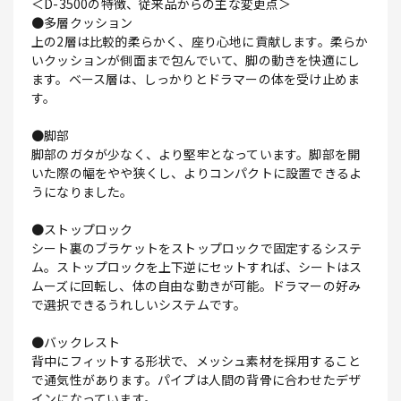
＜D-3500の特徴、従来品からの主な変更点＞
●多層クッション
上の2層は比較的柔らかく、座り心地に貢献します。柔らか
いクッションが側面まで包んでいて、脚の動きを快適にし
ます。ベース層は、しっかりとドラマーの体を受け止めま
す。
●脚部
脚部のガタが少なく、より堅牢となっています。脚部を開
いた際の幅をやや狭くし、よりコンパクトに設置できるよ
うになりました。
●ストップロック
シート裏のブラケットをストップロックで固定するシステ
ム。ストップロックを上下逆にセットすれば、シートはス
ムーズに回転し、体の自由な動きが可能。ドラマーの好み
で選択できるうれしいシステムです。
●バックレスト
背中にフィットする形状で、メッシュ素材を採用すること
で通気性があります。パイプは人間の背骨に合わせたデザ
インになっています。