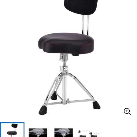
ベース
ウクレレ
ドラム
パーカッション
キーボード
電子ピアノ
管楽器
その他楽器
アンプ
エフェクター
DJ機器
DTM