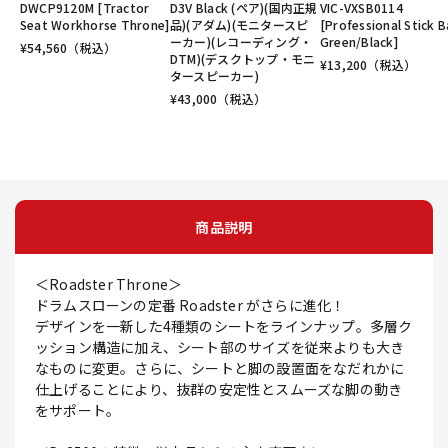
DWCP9120M [Tractor
D3V Black (ペア)(国内正規
VIC-VXSB0114
Seat Workhorse Throne]
品)(アダム)(モニタースピ
[Professional Stick 
ーカー)(レコーディング・
Green/Black]
¥
54,560
（税込）
DTM)(デスクトップ・モニ
¥
13,200
（税込）
タースピーカー)
¥
43,000
（税込）
商品説明
＜Roadster Throne＞
ドラムスローンの定番 Roadster がさらに進化！
デザインを一新した4種類のシートをラインナップ。多層ク
ッション構造に加え、シート部のサイズを従来よりも大き
なものに変更。さらに、シートと脚の設置面をなだれかに
仕上げることにより、抜群の安定性とスムーズな脚の動き
をサポート。