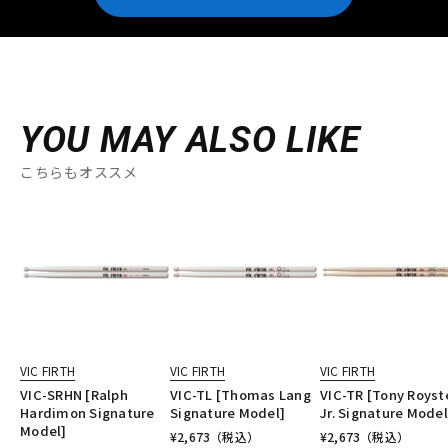
YOU MAY ALSO LIKE
こちらもオススメ
VIC FIRTH
VIC FIRTH
VIC FIRTH
VIC-SRHN [Ralph
VIC-TL [Thomas Lang
VIC-TR [Tony Royst
Hardimon Signature
Signature Model]
Jr. Signature Model
Model]
¥
2,673
（税込）
¥
2,673
（税込）