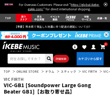
For Overseas Customers: Please visit "
https://global.ikebe-
gakki.com/
" for direct international shipping.
買う
売る
イベント
学割
TOP
店舗一覧
ストア
中古買取
動画
サービス
【重要】熊本県で発生した地震に伴う配送の遅延について(
07月29日
更新)
0
詳細検索
TOP
ONLINE STORE
ドラム
スティック
VIC FIRTH
VIC
VIC FIRTH
VIC-GB1 [Soundpower Large Gong
Beater GB1]【お取り寄せ品】
エレキギター
アコギ/エレアコ