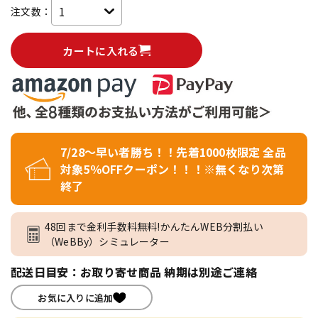
注文数：
カートに入れる
7/28～早い者勝ち！！先着1000枚限定 全品
対象5％OFFクーポン！！！※無くなり次第
終了
48回まで金利手数料無料!かんたんWEB分割払い
（WeBBy）シミュレーター
配送日目安：お取り寄せ商品 納期は別途ご連絡
お気に入りに追加