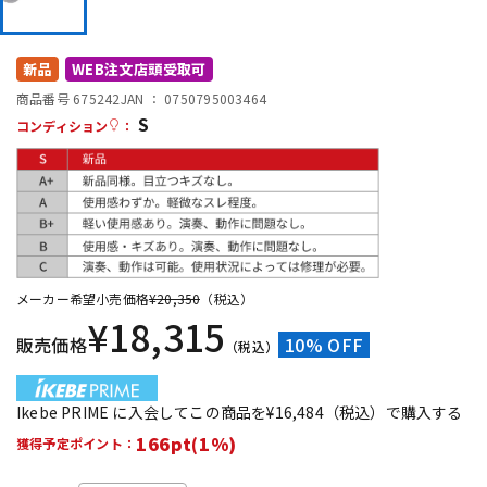
DTM オンライン納品
レコーディング機器
新品
WEB注文店頭受取可
配信/ライブ機器
楽器アクセサリ
商品番号 675242
JAN ：
0750795003464
S
コンディション
：
中古
ヴィンテージ
メーカー希望小売価格
¥
20,350
（税込）
¥
18,315
販売価格
10% OFF
（税込）
Ikebe PRIME に入会してこの商品を¥16,484（税込）で購入する
166pt(1%)
獲得予定ポイント：