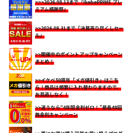
>>>2026.08.13まで「IkebePRIME プレ
ミアム感謝祭」
>>2026.08.31まで「決算売り尽くしセー
ル」
>>開催中のポイントアップキャンペーン
まとめ！
>>イケベ50周年「メガ値引き」はこち
ら！商品は頻繁に入れ替わりますので、
お見逃しなく！
>>迷うなら“4年間金利ゼロ！”最長48回
無金利キャンペーン