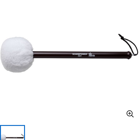
ベース
ウクレレ
ドラム
パーカッション
キーボード
電子ピアノ
管楽器
その他楽器
アンプ
エフェクター
DJ機器
DTM