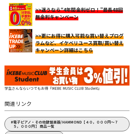
>>迷うなら“4年間金利ゼロ！”最長48回
無金利キャンペーン
>>更にお得に購入可能な買い替えプログ
ラムなど、イケベリユース買取/買い替え
キャンペーン詳細はこちら
学生さんならいつでもお得『IKEBE MUSIC CLUB Student』
関連リンク
電子ピアノ・その他鍵盤楽器/HAMMOND【４０，０００円～７
５，０００円】 商品一覧