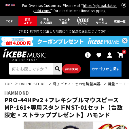
For Overseas Customers: Please visit "
https://global.ikebe-
gakki.com/
" for direct international shipping.
買う
売る
イベント
学割
TOP
店舗一覧
ストア
中古買取
動画
サービス
【重要】熊本県で発生した地震に伴う配送の遅延について(
07月29日
更新)
0
詳細検索
TOP
ONLINE STORE
電子ピアノ・その他鍵盤楽器
鍵盤ハーモ
HAMMOND
PRO-44HPv2 +フレキシブルマウスピース
MP-161+専用スタンドMST-01セット【台数
限定・ストラッププレゼント】ハモンド
エレキギター
アコギ/エレアコ