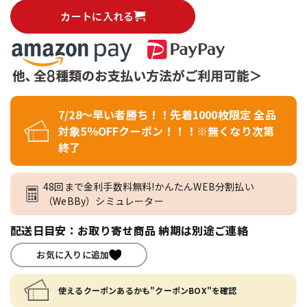
カートに入れる
7/28～早い者勝ち！！先着1000枚限定 全品
対象5％OFFクーポン！！！※無くなり次第
終了
48回まで金利手数料無料!かんたんWEB分割払い
（WeBBy）シミュレーター
配送日目安：お取り寄せ商品 納期は別途ご連絡
お気に入りに追加
使えるクーポンあるかも"クーポンBOX"を確認