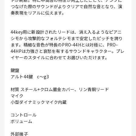
トが刷新。特に中高音の特性が向上したことで、アンプに
つなげた際のサウンドがよりクリアで自然な音となり、演
奏表現をリアルに伝えます。
44key用に新設計されたリードは、消え入るようなピアニ
シモから攻撃的なフォルテシモまで安定したピッチを誇り
ます。精細な音色が特長のPRO-44Hとは対極に、PRO-
44HPは力強さと哀愁を有するサウンドキャラクター。プレ
イヤーのスタイルに合わせてお選びいただけます。
鍵盤
アルト44鍵 c～g3
材質 スチール+クロム鍍金カバー、リン青銅リード
マイク
小型ダイナミックマイク内蔵
コントロール
ボリューム
外部端子