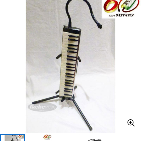
ベース
ウクレレ
ドラム
パーカッション
キーボード
電子ピアノ
管楽器
その他楽器
アンプ
エフェクター
DJ機器
DTM