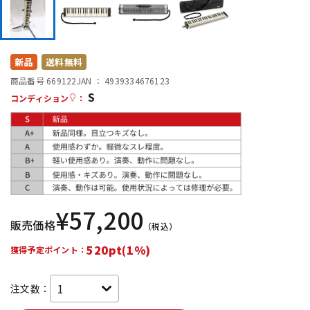
DTM オンライン納品
レコーディング機器
配信/ライブ機器
楽器アクセサリ
新品
送料無料
商品番号 669122
JAN ：
4939334676123
S
コンディション
：
中古
ヴィンテージ
¥
57,200
販売価格
（税込）
520pt(1%)
獲得予定ポイント：
注文数：