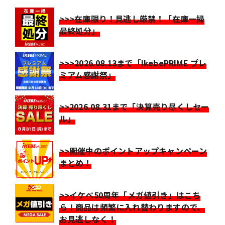
>>>在庫限り！見逃し厳禁！「在庫一掃
最終処分」
>>>2026.08.13まで「IkebePRIME プレ
ミアム感謝祭」
>>2026.08.31まで「決算売り尽くしセー
ル」
>>開催中のポイントアップキャンペーン
まとめ！
>>イケベ50周年「メガ値引き」はこち
ら！商品は頻繁に入れ替わりますので、
お見逃しなく！