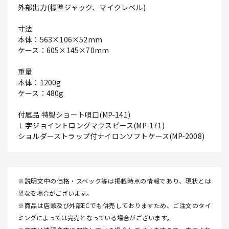
外部出力(標準ジャック、マイクレベル)
寸法
本体：563×106×52mm
ケース：605×145×70mm
重量
本体：1200g
ケース：480g
付属品 特製ショート唄口(MP-141)
Ｌ字ジョイントロングマウスピース(MP-171)
ショルダーストラップ付ナイロンソフトケース(MP-2008)
※説明文中の価格・スペック等は掲載時点の情報であり、現状とは
異なる場合がございます。
※商品は店頭及び外部ECでも併売しておりますため、ご注文のタイ
ミングによっては完売となっている場合がございます。