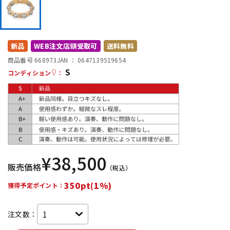
DTM オンライン納品
レコーディング機器
配信/ライブ機器
楽器アクセサリ
新品
WEB注文店頭受取可
送料無料
商品番号 668973
JAN ：
0647139519654
S
コンディション
：
中古
ヴィンテージ
¥
38,500
販売価格
（税込）
350pt(1%)
獲得予定ポイント：
注文数：