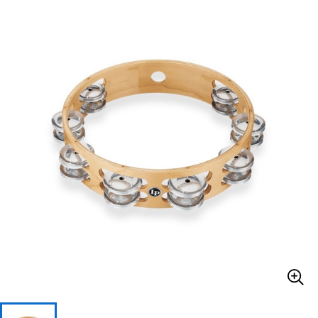
ベース
ウクレレ
ドラム
パーカッション
キーボード
電子ピアノ
管楽器
その他楽器
アンプ
エフェクター
DJ機器
DTM