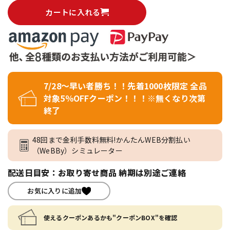
カートに入れる
7/28～早い者勝ち！！先着1000枚限定 全品
対象5％OFFクーポン！！！※無くなり次第
終了
48回まで金利手数料無料!かんたんWEB分割払い
（WeBBy）シミュレーター
配送日目安：お取り寄せ商品 納期は別途ご連絡
お気に入りに追加
使えるクーポンあるかも"クーポンBOX"を確認