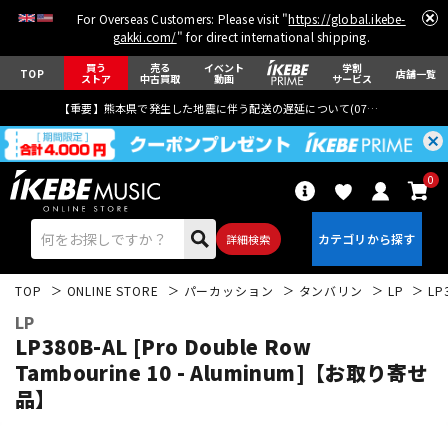
For Overseas Customers: Please visit "
https://global.ikebe-
gakki.com/
" for direct international shipping.
買う
売る
イベント
学割
TOP
店舗一覧
ストア
中古買取
動画
サービス
【重要】熊本県で発生した地震に伴う配送の遅延について(
07月29日
更新)
0
詳細検索
TOP
ONLINE STORE
パーカッション
タンバリン
LP
LP
LP
LP380B-AL [Pro Double Row
Tambourine 10 - Aluminum]【お取り寄せ
品】
エレキギター
アコギ/エレアコ