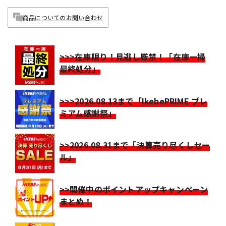
商品についてのお問い合わせ
>>>在庫限り！見逃し厳禁！「在庫一掃
最終処分」
>>>2026.08.13まで「IkebePRIME プレ
ミアム感謝祭」
>>2026.08.31まで「決算売り尽くしセー
ル」
>>開催中のポイントアップキャンペーン
まとめ！