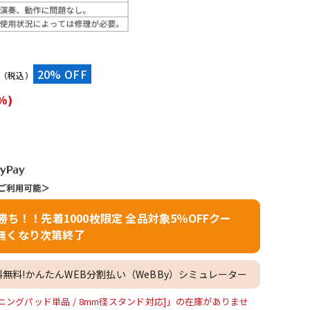
配信/ライブ
楽器アクセサ
機器
リ
）
20% OFF
（税込）
%)
者勝ち！！先着1000枚限定 全品対象5％OFFクー
無くなり次第終了
料無料!かんたんWEB分割払い（WeBBy）シミュレーター
トレーニングパッド単品 / 8mm径スタンド対応]」の在庫がありませ