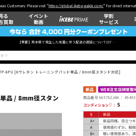
eas Customers: Please visit "
https://global.ikebe-gakki.com/
" for direct intern
売る
イベント
学割
古買取
動画
サービス
【重要】熊本県で発生した地震に伴う配送の遅延について(
07月29日
更新)
TP-6PU [6ウレタン トレーニングパッド単品 / 8mm径スタンド対応]
ベース
ウクレレ
新品
WEB注文店頭受取
単品 / 8mm径スタン
商品番号 665762
JAN ：
45493
S
コンディション
：
管楽器
その他楽器