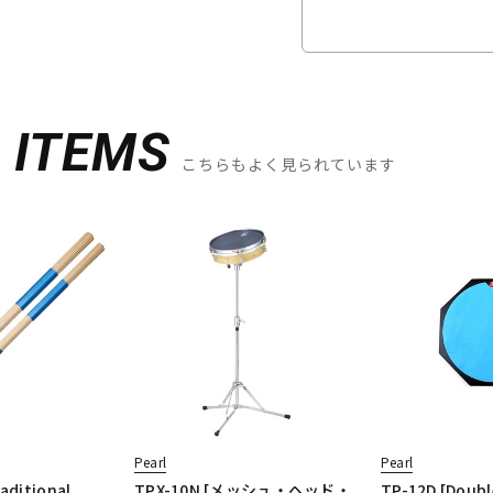
D
ITEMS
こちらもよく見られています
Pearl
Pearl
aditional
TPX-10N [メッシュ・ヘッド・
TP-12D [Doubl