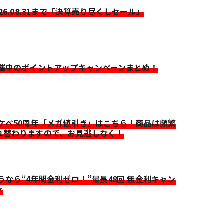
026.08.31まで「決算売り尽くしセール」
開催中のポイントアップキャンペーンまとめ！
イケベ50周年「メガ値引き」はこちら！商品は頻繁
れ替わりますので、お見逃しなく！
迷うなら“4年間金利ゼロ！”最長48回 無金利キャン
ン