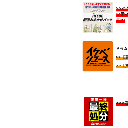
>>
ッテ
せ～
ドラム
>>【
>>【
>>