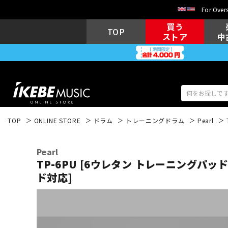
For Overs
買う
TOP
ストア
中
TOP
ONLINE STORE
ドラム
トレーニングドラム
Pearl
アコギ/エレ
エレキギター
アコ
Pearl
TP-6PU [6ウレタン トレーニングパッド
ド対応]
キーボード
電子ピアノ