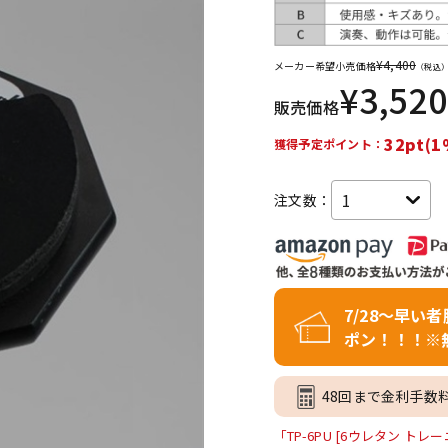
DTM オンラ
レコーディン
イン納品
グ機器
¥
4,400
メーカー希望小売価格
（税込
¥
3,520
販売価格
ジ
32pt(1
獲得予定ポイント：
注文数：
7/28～早い
ポン！！！※
48回まで金利手数
「TP-6PU [6ウレタン 