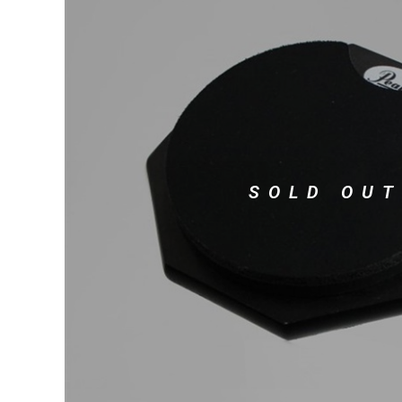
DJ機器
DTM
中古
ヴィンテー
SOLD OUT