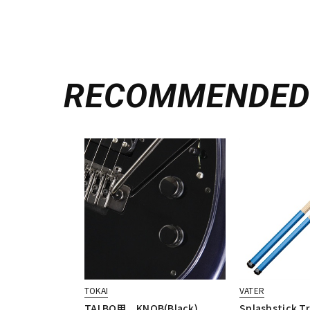
RECOMMENDE
TOKAI
VATER
TALBO用 KNOB(Black)
Splashstick Tr