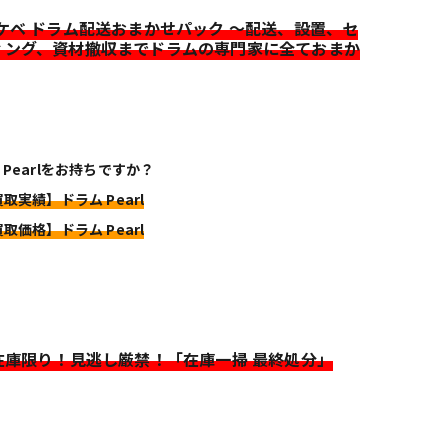
イケベ ドラム配送おまかせパック ～配送、設置、セ
ィング、資材撤収までドラムの専門家に全ておまか
 Pearlをお持ちですか？
買取実績】ドラム Pearl
買取価格】ドラム Pearl
>在庫限り！見逃し厳禁！「在庫一掃 最終処分」