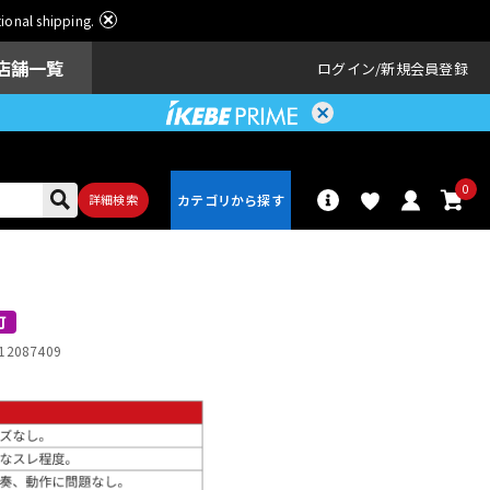
ational shipping.
店舗一覧
ログイン
新規会員登録
0
詳細検索
パーカッショ
ドラム
ン
可
12087409
アンプ
エフェクター