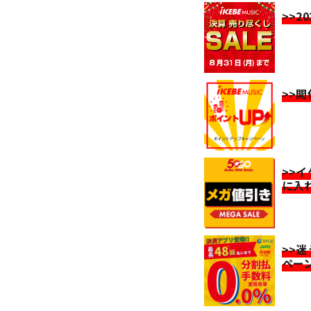
>>2
>>
>>
に入
>>
ペー