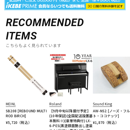
RECOMMENDED
ITEMS
こちらもよく見られています
MEINL
Roland
Sound King
SB208 [REBOUND MULTI
【9月中旬以降据付予定】
AW-NS2 [ノーズ・フ
ROD BIRCH]
(10年保証)(全国配送設置基
ト・ココナッツ]
本無料※)(豪華特典付) LX-
¥
5,720
（税込）
¥
1,870
（税込）
6-PES(黒塗鏡面艶出し塗装