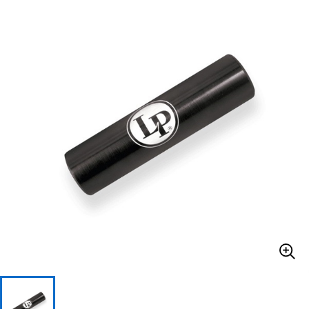
ベース
ウクレレ
ドラム
パーカッション
キーボード
電子ピアノ
管楽器
その他楽器
アンプ
エフェクター
DJ機器
DTM