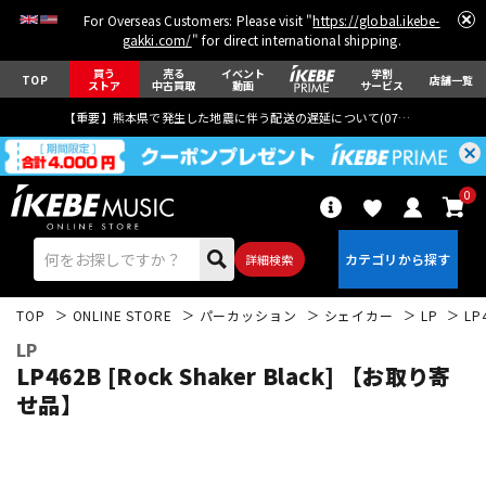
For Overseas Customers: Please visit "
https://global.ikebe-
gakki.com/
" for direct international shipping.
買う
売る
イベント
学割
TOP
店舗一覧
ストア
中古買取
動画
サービス
【重要】熊本県で発生した地震に伴う配送の遅延について(
07月29日
更新)
0
詳細検索
TOP
ONLINE STORE
パーカッション
シェイカー
LP
LP
LP
LP462B [Rock Shaker Black] 【お取り寄
せ品】
エレキギター
アコギ/エレアコ