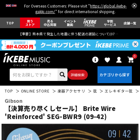
For Overseas Customers: Please visit "
https://global.ikebe-
gakki.com/
" for direct international shipping.
買う
売る
イベント
学割
TOP
店舗一覧
ストア
中古買取
動画
サービス
【重要】熊本県で発生した地震に伴う配送の遅延について(
07月29日
更新)
0
詳細検索
TOP
ONLINE STORE
楽器アクセサリ
弦
エレキギター弦
Gibson
【決算売り尽くしセール】 Brite Wire
'Reinforced' SEG-BWR9 (09-42)
エレキギター
アコギ/エレアコ