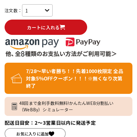
注文数：
カートに入れる
7/28～早い者勝ち！！先着1000枚限定 全品
対象5％OFFクーポン！！！※無くなり次第
終了
48回まで金利手数料無料!かんたんWEB分割払い
（WeBBy）シミュレーター
配送日目安：2～3営業日以内に発送予定
お気に入りに追加