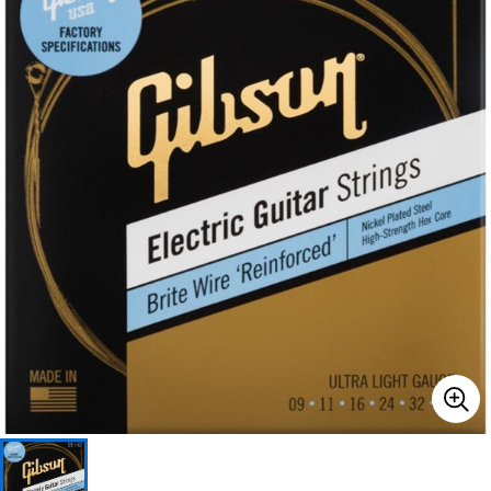
ベース
ウクレレ
ドラム
パーカッション
キーボード
電子ピアノ
管楽器
その他楽器
アンプ
エフェクター
DJ機器
DTM