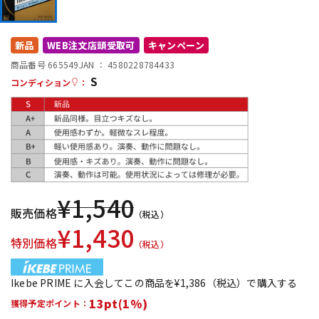
DTM オンライン納品
レコーディング機器
新品
WEB注文店頭受取可
キャンペーン
配信/ライブ機器
楽器アクセサリ
商品番号 665549
JAN ：
4580228784433
S
コンディション
：
中古
ヴィンテージ
¥
1,540
販売価格
（税込）
¥
1,430
特別価格
（税込）
Ikebe PRIME に入会してこの商品を¥1,386（税込）で購入する
13pt(1%)
獲得予定ポイント：