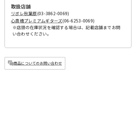
取扱店舗
リボレ秋葉原
(03-3862-0069)
心斎橋プレミアムギターズ
(06-6253-0069)
※店頭の在庫状況を確認する場合は、記載店舗までお問
い合わせください。
特別価格
¥
1,430
商品についてのお問い合わせ
（税込）
¥
1,540
販売価格
（税込）
>>>在庫限り！見逃し厳禁！「在庫一掃
最終処分」
>>>2026.08.13まで「IkebePRIME プレ
ミアム感謝祭」