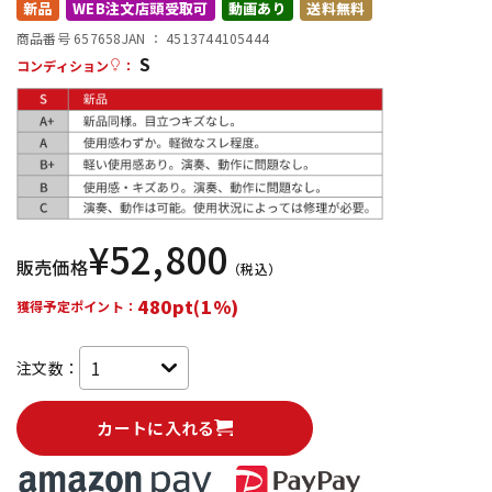
新品
WEB注文店頭受取可
動画あり
送料無料
配信/ライブ機器
楽器アクセサリ
商品番号 657658
JAN ：
4513744105444
S
コンディション
：
中古
ヴィンテージ
¥
52,800
販売価格
（税込）
480pt(1%)
獲得予定ポイント：
注文数：
カートに入れる