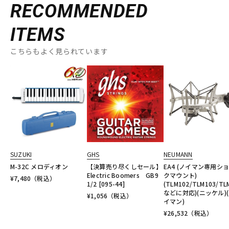
RECOMMENDED
ITEMS
こちらもよく見られています
SUZUKI
GHS
NEUMANN
M-32C メロディオン
【決算売り尽くしセール】
EA4 (ノイマン専用シ
Electric Boomers GB9
クマウント)
¥
7,480
（税込）
1/2 [095-44]
(TLM102/TLM103/TL
などに対応)(ニッケル)
¥
1,056
（税込）
イマン)
¥
26,532
（税込）