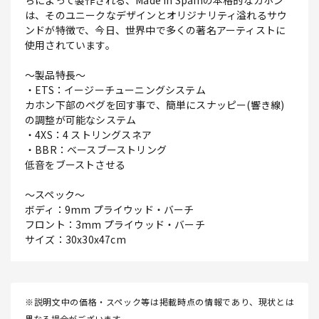
ちによって製作される、Made in Spainの本格的なカホン
は、そのユニークなデザインとオリジナリティ溢れるサウ
ンドが特徴で、今日、世界中で多くの著名アーティストに
使用されています。
～製品特長～
・ETS：イージーチューニングシステム
カホン下部のペグを回す事で、簡単にスナッピー(響き線)
の調整が可能なシステム
・4XS：4 ストリングスネア
・BBR：ベースブーストリング
低音をブーストさせる
～スペック～
ボディ：9mm プライウッド・バーチ
フロント：3mm プライウッド・バーチ
サイズ：30x30x47cm
※説明文中の価格・スペック等は掲載時点の情報であり、現状とは
異なる場合がございます。