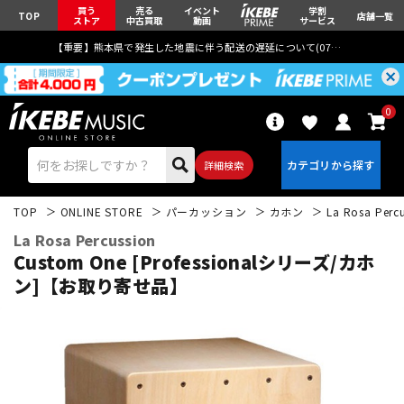
買う
売る
イベント
学割
TOP
店舗一覧
ストア
中古買取
動画
サービス
【重要】熊本県で発生した地震に伴う配送の遅延について(
07月29日
更新)
0
詳細検索
TOP
ONLINE STORE
パーカッション
カホン
La Rosa Perc
La Rosa Percussion
Custom One [Professionalシリーズ/カホ
ン]【お取り寄せ品】
エレキギター
アコギ/エレアコ
ベース
ウクレレ