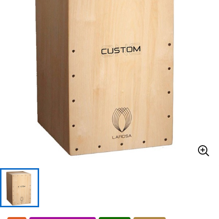
ドラム
パーカッション
キーボード
電子ピアノ
管楽器
その他楽器
アンプ
エフェクター
DJ機器
DTM
DTM オンライン納品
レコーディング機器