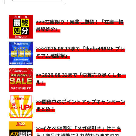
>>>在庫限り！見逃し厳禁！「在庫一掃
最終処分」
>>>2026.08.13まで「IkebePRIME プレ
ミアム感謝祭」
>>2026.08.31まで「決算売り尽くしセー
ル」
>>開催中のポイントアップキャンペーン
まとめ！
>>イケベ50周年「メガ値引き」はこち
ら！商品は頻繁に入れ替わりますので、