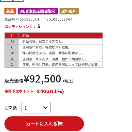
DTM オンライン納品
レコーディング機器
新品
WEB注文店頭受取可
送料無料
商品番号 655915
JAN ：
4951035059364
S
配信/ライブ機器
楽器アクセサリ
コンディション
：
中古
ヴィンテージ
¥
92,500
販売価格
（税込）
840pt(1%)
獲得予定ポイント：
注文数：
カートに入れる