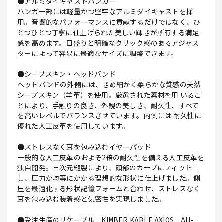
●アルミダイキャストハンガー
ハンガー部には軽量かつ堅牢なアルミダイキャストを採
用。音響的なパフォーマンスに貢献するだけではなく、ひ
とつひとつ丁寧に仕上げられた美しい輝きが所有する満足
感を高めます。目盛りと明確なクリック感のあるアジャス
ターによって容易に最適なサイズに調整できます。
●シープスキン・ヘッドバンド
ヘッドバンドの外側には、きめ細かく柔らかな質感の天然
シープスキン（羊革）を使用。厳選された素材を用 いるこ
とにより、手触りの良さ、外観の美しさ、耐久性、すべて
を高いレベルでバランスさせています。内側には 耐久性に
優れた人工皮革を使用しています。
●ストレスなく耳を包み込むイヤーパッド
一般的な人工皮革のおよそ2倍の耐久性を備える人工皮革を
独自開発。三次元縫製により、頭部のカーブにフィット
し、圧力が均等にかかる理想的な形状に仕上げました。側
圧を最適化する形状記憶フォームと合わせ、ストレスなく
耳を包み込む装着感と気密性を実現しました。
●受注生産のリケーブル KIMBER KABLE AXIOS AH-