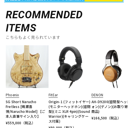
RECOMMENDED
ITEMS
こちらもよく見られています
Phoenix
FitEar
DENON
SG Short Narucho
Origin-1 (フィットイヤー)
AH-D9200(密閉型ヘ
Fretless [鳴瀬喜
(モニターヘッドホン)(密閉
ォン)(デノン)(お取り
博/Narucho Model] 【ご
型)(ミニ XLR 4pin)(Sound
商品)
本人直筆サイン入り】
Warrior)(キャリングケー
¥
166,500
（税込）
ス付属)
¥
559,000
（税込）
¥
80,000
（税込）