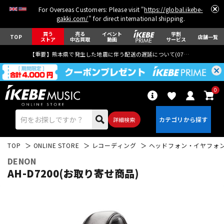
For Overseas Customers: Please visit "
https://global.ikebe-
gakki.com/
" for direct international shipping.
買う
売る
イベント
学割
TOP
店舗一覧
ストア
中古買取
動画
サービス
【重要】熊本県で発生した地震に伴う配送の遅延について(
07月29日
更新)
0
詳細検索
TOP
ONLINE STORE
レコーディング
ヘッドフォン・イヤフォ
DENON
AH-D7200(お取り寄せ商品)
エレキギター
アコギ/エレアコ