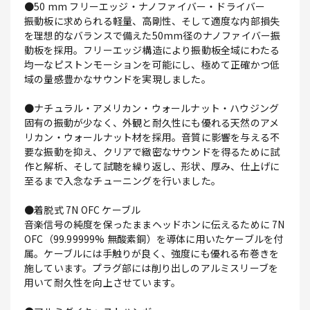
●50 mm フリーエッジ・ナノファイバー・ドライバー
振動板に求められる軽量、高剛性、そして適度な内部損失
を理想的なバランスで備えた50mm径のナノファイバー振
動板を採用。フリーエッジ構造により振動板全域にわたる
均一なピストンモーションを可能にし、極めて正確かつ低
域の量感豊かなサウンドを実現しました。
●ナチュラル・アメリカン・ウォールナット・ハウジング
固有の振動が少なく、外観と耐久性にも優れる天然のアメ
リカン・ウォールナット材を採用。音質に影響を与える不
要な振動を抑え、クリアで緻密なサウンドを得るために試
作と解析、そして試聴を繰り返し、形状、厚み、仕上げに
至るまで入念なチューニングを行いました。
●着脱式 7N OFC ケーブル
音楽信号の純度を保ったままヘッドホンに伝えるために 7N
OFC（99.99999% 無酸素銅）を導体に用いたケーブルを付
属。ケーブルには手触りが良く、強度にも優れる布巻きを
施しています。プラグ部には削り出しのアルミスリーブを
用いて耐久性を向上させています。