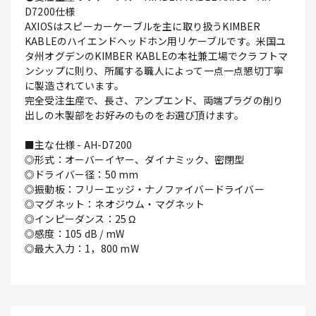
D7200仕様
AXIOSはスピーカーケーブルを主に取り扱うKIMBER
KABLEのハイエンドヘッドホン用リケーブルです。米国ユ
タ州オグデンのKIMBER KABLEの本社兼工場でクラフトマ
ンシップに則り、所属する職人によって一点一点懇切丁寧
に製造されています。
完全受注生産で、長さ、アンプエンド、両端プラグの削り
出しの木製部をお好みのものをお選び頂けます。
■主な仕様 - AH-D7200
◎形式：オーバーイヤー、ダイナミック、密閉型
◎ドライバー径：50 mm
◎振動板：フリーエッジ・ナノファイバードライバー
◎マグネット：ネオジウム・マグネット
◎インピーダンス：25 Ω
◎感度：105 dB / mW
◎最大入力：1，800 mW