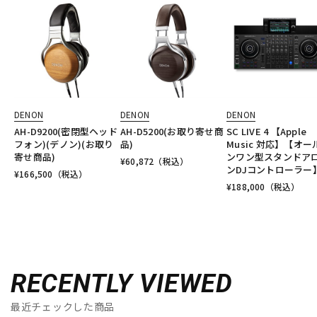
DENON
DENON
DENON
AH-D9200(密閉型ヘッド
AH-D5200(お取り寄せ商
SC LIVE 4 【Apple
フォン)(デノン)(お取り
品)
Music 対応】【オー
寄せ商品)
ンワン型スタンドア
¥
60,872
（税込）
ンDJコントローラー
¥
166,500
（税込）
¥
188,000
（税込）
RECENTLY VIEWED
最近チェックした商品