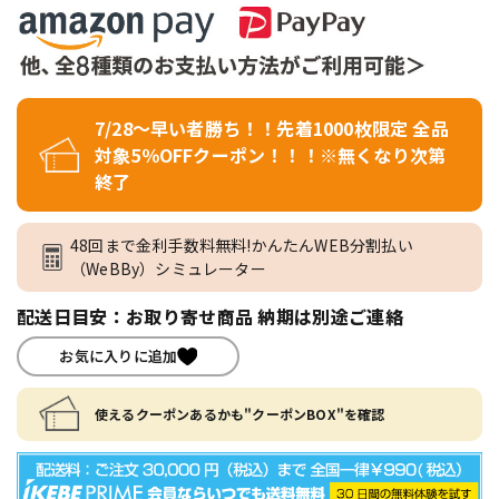
7/28～早い者勝ち！！先着1000枚限定 全品
対象5％OFFクーポン！！！※無くなり次第
終了
48回まで金利手数料無料!かんたんWEB分割払い
（WeBBy）シミュレーター
配送日目安：お取り寄せ商品 納期は別途ご連絡
お気に入りに追加
使えるクーポンあるかも"クーポンBOX"を確認