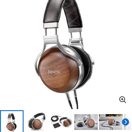
ベース
ウクレレ
ドラム
パーカッション
キーボード
電子ピアノ
管楽器
その他楽器
アンプ
エフェクター
DJ機器
DTM