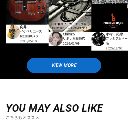
向井
イケベリユース
Chihirö
小村 拓摩
IKEBUKURO
リボレ秋葉原店
プレミアムベー
2026/05/19
2026/01/09
阪
2025/12/06
VIEW MORE
YOU MAY ALSO LIKE
こちらもオススメ