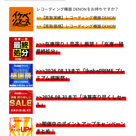
レコーディング機器 DENONをお持ちですか？
>>【買取実績】レコーディング機器 DENON
>>【買取価格】レコーディング機器 DENON
>>>在庫限り！見逃し厳禁！「在庫一掃
最終処分」
>>>2026.08.13まで「IkebePRIME プレ
ミアム感謝祭」
>>2026.08.31まで「決算売り尽くしセー
ル」
>>開催中のポイントアップキャンペーン
まとめ！