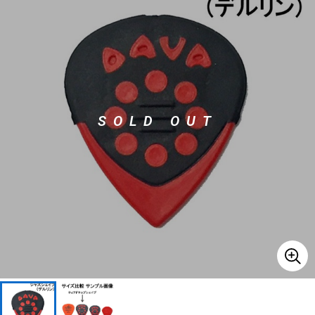
ベース
ウクレレ
ドラム
パーカッション
SOLD OUT
キーボード
電子ピアノ
管楽器
その他楽器
アンプ
エフェクター
DJ機器
DTM