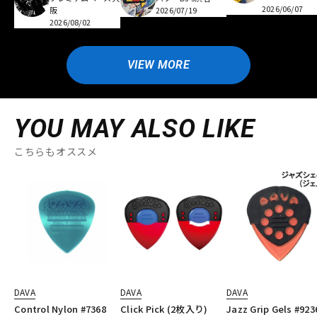
2026/06/07
阪
2026/07/19
2026/08/02
VIEW MORE
YOU MAY ALSO LIKE
こちらもオススメ
DAVA
DAVA
DAVA
Control Nylon #7368
Click Pick (2枚入り)
Jazz Grip Gels #923