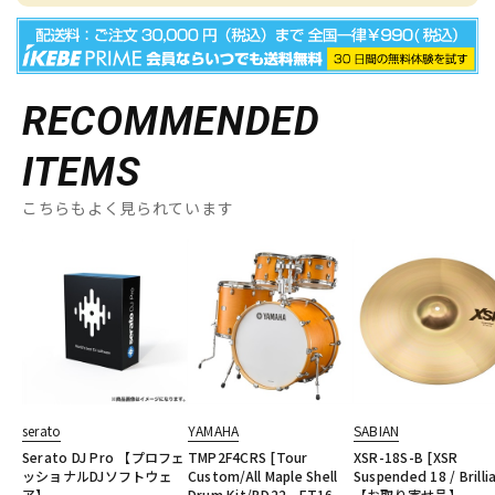
RECOMMENDED
ITEMS
こちらもよく見られています
serato
YAMAHA
SABIAN
Serato DJ Pro 【プロフェ
TMP2F4CRS [Tour
XSR-18S-B [XSR
ッショナルDJソフトウェ
Custom/All Maple Shell
Suspended 18 / Brilli
ア】
Drum Kit/BD22，FT16，
【お取り寄せ品】