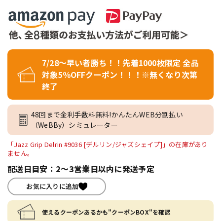
7/28～早い者勝ち！！先着1000枚限定 全品
対象5％OFFクーポン！！！※無くなり次第
終了
48回まで金利手数料無料!かんたんWEB分割払い
（WeBBy）シミュレーター
「Jazz Grip Delrin #9036 [デルリン/ジャズシェイプ]」の在庫があり
ません。
配送日目安：2～3営業日以内に発送予定
お気に入りに追加
使えるクーポンあるかも"クーポンBOX"を確認