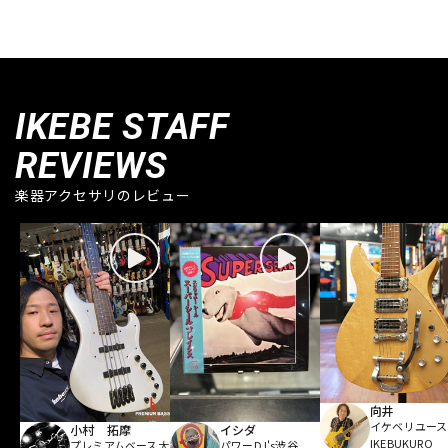
IKEBE STAFF
REVIEWS
楽器アクセサリのレビュー
向井
イケベリユース
小村 拓摩
イシダ
IKEBUKURO
プレミアムベース大
パワーDJ's渋谷