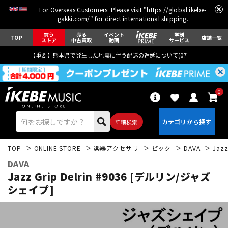
For Overseas Customers: Please visit "
https://global.ikebe-
gakki.com/
" for direct international shipping.
買う
売る
イベント
学割
TOP
店舗一覧
ストア
中古買取
動画
サービス
【重要】熊本県で発生した地震に伴う配送の遅延について(
07月29日
更新)
0
詳細検索
TOP
ONLINE STORE
楽器アクセサリ
ピック
DAVA
Jaz
DAVA
Jazz Grip Delrin #9036 [デルリン/ジャズ
シェイプ]
エレキギター
アコギ/エレアコ