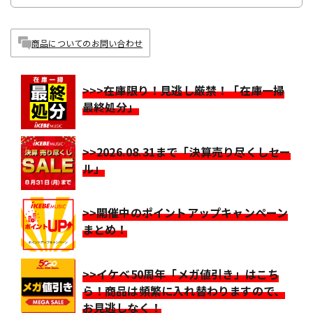
商品についてのお問い合わせ
>>>在庫限り！見逃し厳禁！「在庫一掃
最終処分」
>>2026.08.31まで「決算売り尽くしセー
ル」
>>開催中のポイントアップキャンペーン
まとめ！
>>イケベ50周年「メガ値引き」はこち
ら！商品は頻繁に入れ替わりますので、
お見逃しなく！