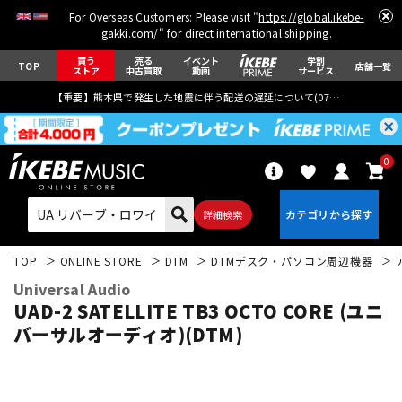
For Overseas Customers: Please visit "
https://global.ikebe-
gakki.com/
" for direct international shipping.
買う
売る
イベント
学割
TOP
店舗一覧
ストア
中古買取
動画
サービス
【重要】熊本県で発生した地震に伴う配送の遅延について(
07月29日
更新)
0
詳細検索
TOP
ONLINE STORE
DTM
DTMデスク・パソコン周辺機器
Universal Audio
UAD-2 SATELLITE TB3 OCTO CORE (ユニ
バーサルオーディオ)(DTM)
エレキギター
アコギ/エレアコ