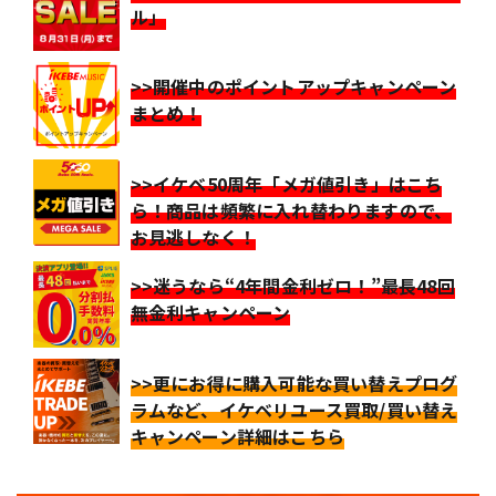
ル」
>>開催中のポイントアップキャンペーン
まとめ！
>>イケベ50周年「メガ値引き」はこち
ら！商品は頻繁に入れ替わりますので、
お見逃しなく！
>>迷うなら“4年間金利ゼロ！”最長48回
無金利キャンペーン
>>更にお得に購入可能な買い替えプログ
ラムなど、イケベリユース買取/買い替え
キャンペーン詳細はこちら