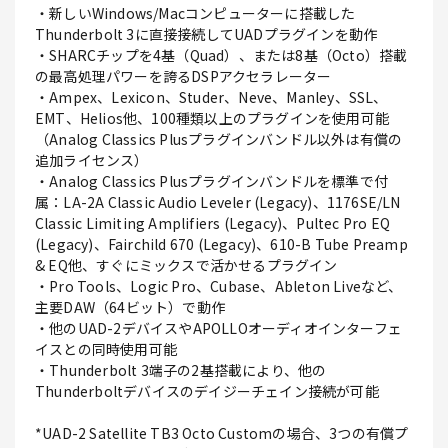
・新しいWindows/Macコンピューターに搭載した
Thunderbolt 3に直接接続してUADプラグインを動作
・SHARCチップを4基（Quad）、または8基（Octo）搭載
の最高処理パワーを誇るDSPアクセラレーター
・Ampex、Lexicon、Studer、Neve、Manley、SSL、
EMT、Helios他、100種類以上のプラグインを使用可能
（Analog Classics Plusプラグインバンドル以外は有償の
追加ライセンス）
・Analog Classics Plusプラグインバンドルを標準で付
属：LA-2A Classic Audio Leveler (Legacy)、1176SE/LN
Classic Limiting Amplifiers (Legacy)、Pultec Pro EQ
(Legacy)、Fairchild 670 (Legacy)、610-B Tube Preamp
& EQ他、すぐにミックスで活かせるプラグイン
・Pro Tools、Logic Pro、Cubase、Ableton Liveなど、
主要DAW（64ビット）で動作
・他のUAD-2デバイスやAPOLLOオーディオインターフェ
イスとの同時使用可能
・Thunderbolt 3端子の2基搭載により、他の
Thunderboltデバイスのデイジーチェイン接続が可能
*UAD-2 Satellite TB3 Octo Customの場合、3つの有償プ