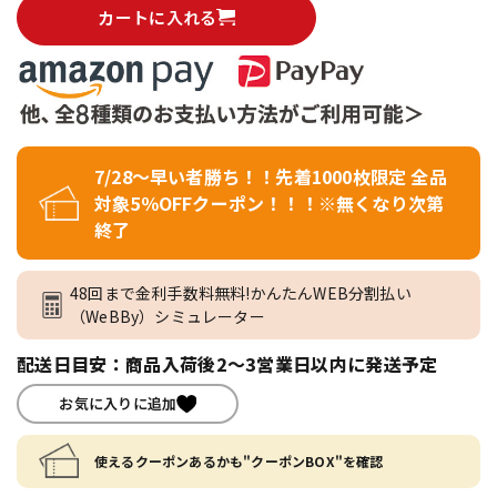
カートに入れる
7/28～早い者勝ち！！先着1000枚限定 全品
対象5％OFFクーポン！！！※無くなり次第
終了
48回まで金利手数料無料!かんたんWEB分割払い
（WeBBy）シミュレーター
配送日目安：商品入荷後2～3営業日以内に発送予定
お気に入りに追加
使えるクーポンあるかも"クーポンBOX"を確認