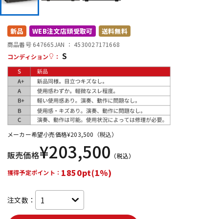
DTM オンライン納品
レコーディング機器
新品
WEB注文店頭受取可
送料無料
配信/ライブ機器
楽器アクセサリ
商品番号 647665
JAN ：
4530027171668
S
コンディション
：
中古
ヴィンテージ
メーカー希望小売価格
¥
203,500
（税込）
¥
203,500
販売価格
（税込）
1850pt(1%)
獲得予定ポイント：
注文数：