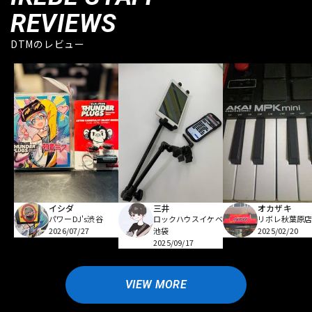
REVIEWS
DTMのレビュー
イシダ
三井
オカザキ
パワーDJ's渋谷
ロックハウスイケベ
リボレ秋葉原
2026/07/27
池袋
2025/02/20
2025/09/17
VIEW MORE