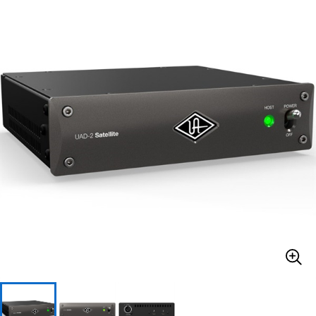
ベース
ウクレレ
ドラム
パーカッション
キーボード
電子ピアノ
管楽器
その他楽器
アンプ
エフェクター
DJ機器
DTM