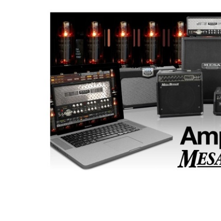
DJ機器
DTM
中古
ヴィンテー