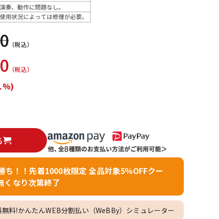
配信/ライブ
楽器アクセサ
機器
リ
00
（税込）
90
（税込）
1%)
る
者勝ち！！先着1000枚限定 全品対象5％OFFクー
無くなり次第終了
料無料!かんたんWEB分割払い（WeBBy）シミュレーター