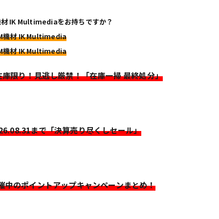
材 IK Multimediaをお持ちですか？
機材 IK Multimedia
機材 IK Multimedia
>在庫限り！見逃し厳禁！「在庫一掃 最終処分」
026.08.31まで「決算売り尽くしセール」
開催中のポイントアップキャンペーンまとめ！