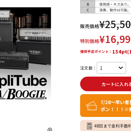
DTM オンラ
レコーディン
イン納品
グ機器
¥
25,5
販売価格
ジ
¥
16,9
特別価格
154pt(
獲得予定ポイント：
注文数：
カートに入れ
7/28～早い
ポン！！！※
48回まで金利手数