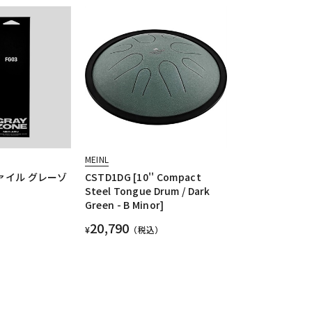
MEINL
ファイル グレーゾ
CSTD1DG [10'' Compact
Steel Tongue Drum / Dark
Green - B Minor]
20,790
¥
（税込）