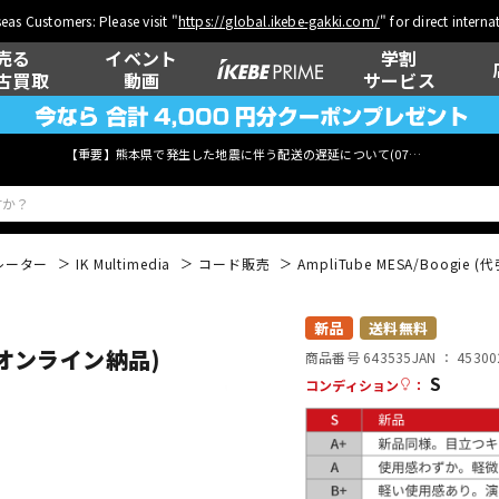
eas Customers: Please visit "
https://global.ikebe-gakki.com/
" for direct intern
売る
イベント
学割
古買取
動画
サービス
【重要】熊本県で発生した地震に伴う配送の遅延について(
07月29日
更新)
レーター
IK Multimedia
コード販売
AmpliTube MESA/Boogi
ベース
ウクレレ
新品
送料無料
可)(オンライン納品)
商品番号 643535
JAN ：
45300
S
コンディション
：
管楽器
その他楽器