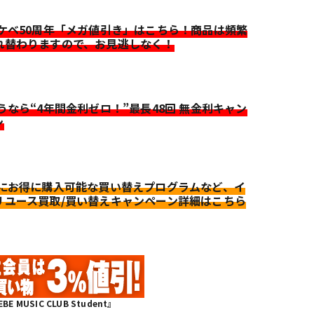
イケベ50周年「メガ値引き」はこちら！商品は頻繁
れ替わりますので、お見逃しなく！
迷うなら“4年間金利ゼロ！”最長48回 無金利キャン
ン
更にお得に購入可能な買い替えプログラムなど、イ
リユース買取/買い替えキャンペーン詳細はこちら
MUSIC CLUB Student』