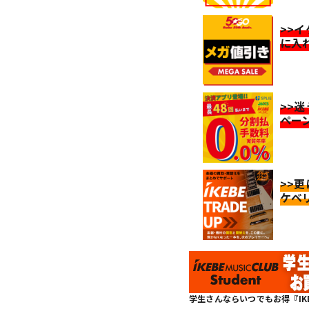
>>
に入
>>
ペー
>>
ケベ
学生さんならいつでもお得『IKEBE 