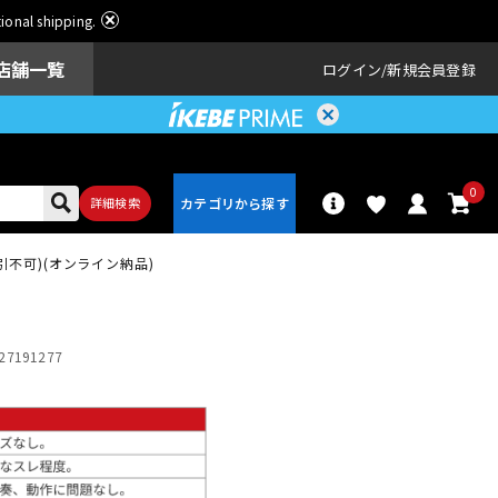
ational shipping.
店舗一覧
ログイン
新規会員登録
0
詳細検索
e (代引不可)(オンライン納品)
パーカッショ
ドラム
ン
27191277
アンプ
エフェクター