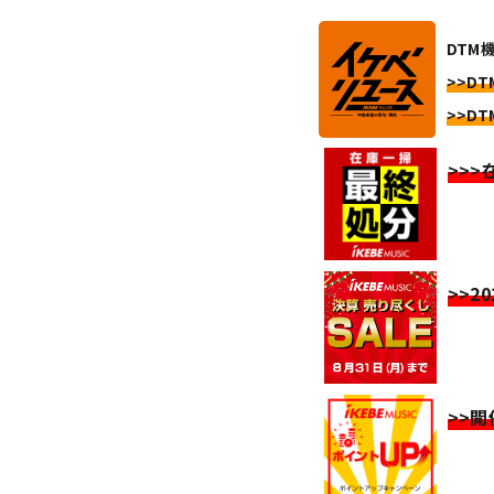
DTM機
>>DTM
>>DTM
>>
>>2
>>