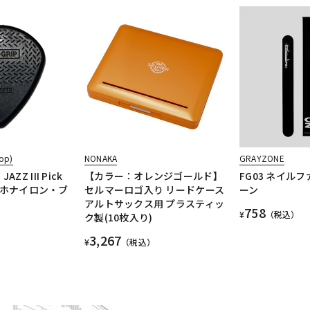
op)
NONAKA
GRAYZONE
JAZZ III Pick
【カラー：オレンジゴールド】
FG03 ネイル
ィッホナイロン・ブ
セルマーロゴ入り リードケース
ーン
アルトサックス用 プラスティッ
758
¥
（税込）
ク製(10枚入り)
3,267
¥
（税込）