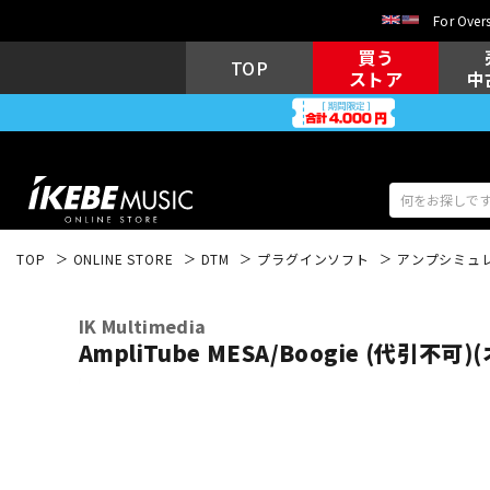
For Overs
買う
TOP
ストア
中
TOP
ONLINE STORE
DTM
プラグインソフト
アンプシミュ
アコギ/エレ
エレキギター
アコ
IK Multimedia
AmpliTube MESA/Boogie (代引不
キーボード
電子ピアノ