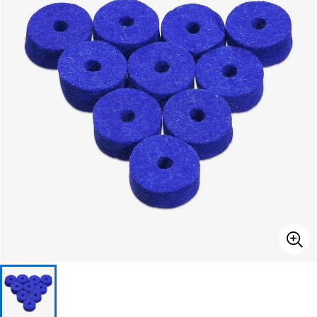
ベース
ウクレレ
ドラム
パーカッション
キーボード
電子ピアノ
管楽器
その他楽器
アンプ
エフェクター
DJ機器
DTM