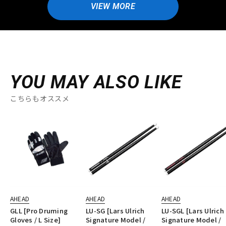
VIEW MORE
YOU MAY ALSO LIKE
こちらもオススメ
AHEAD
AHEAD
AHEAD
GLL [Pro Druming
LU-SG [Lars Ulrich
LU-SGL [Lars Ulrich
Gloves / L Size]
Signature Model /
Signature Model /