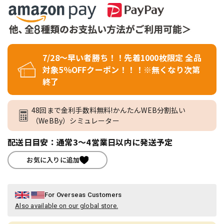
7/28～早い者勝ち！！先着1000枚限定 全品
対象5％OFFクーポン！！！※無くなり次第
終了
48回まで金利手数料無料!かんたんWEB分割払い
（WeBBy）シミュレーター
配送日目安：通常3～4営業日以内に発送予定
お気に入りに追加
For Overseas Customers
Also available on our global store.