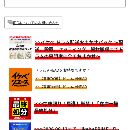
商品についてのお問い合わせ
>>イケベ ドラム配送おまかせパック ～配
送、設置、セッティング、資材撤収までド
ラムの専門家に全ておまかせ～
ドラム AHEADをお持ちですか？
>>【買取実績】ドラム AHEAD
>>【買取価格】ドラム AHEAD
>>>在庫限り！見逃し厳禁！「在庫一掃
最終処分」
>>>2026.08.13まで「IkebePRIME プレ