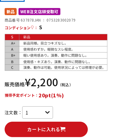
DTM オンライン納品
レコーディング機器
新品
WEB注文店頭受取可
商品番号 637878
JAN ：
0753283002079
S
配信/ライブ機器
楽器アクセサリ
コンディション
：
中古
ヴィンテージ
¥
2,200
販売価格
（税込）
20pt(1%)
獲得予定ポイント：
注文数：
カートに入れる