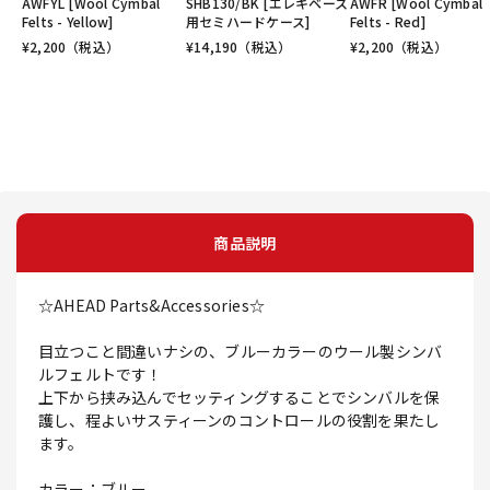
AWFYL [Wool Cymbal
SHB130/BK [エレキベース
AWFR [Wool Cymbal
Felts - Yellow]
用セミハードケース]
Felts - Red]
¥
2,200
（税込）
¥
14,190
（税込）
¥
2,200
（税込）
商品説明
☆AHEAD Parts&Accessories☆
目立つこと間違いナシの、ブルーカラーのウール製シンバ
ルフェルトです！
上下から挟み込んでセッティングすることでシンバルを保
護し、程よいサスティーンのコントロールの役割を果たし
ます。
カラー：ブルー