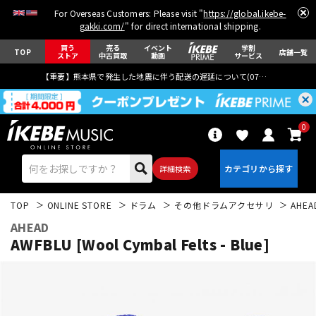
For Overseas Customers: Please visit "
https://global.ikebe-
gakki.com/
" for direct international shipping.
買う
売る
イベント
学割
TOP
店舗一覧
ストア
中古買取
動画
サービス
【重要】熊本県で発生した地震に伴う配送の遅延について(
07月29日
更新)
0
詳細検索
TOP
ONLINE STORE
ドラム
その他ドラムアクセサリ
AHEA
AHEAD
AWFBLU [Wool Cymbal Felts - Blue]
エレキギター
アコギ/エレアコ