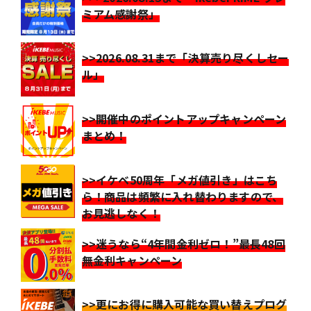
ミアム感謝祭」
>>2026.08.31まで「決算売り尽くしセー
ル」
>>開催中のポイントアップキャンペーン
まとめ！
>>イケベ50周年「メガ値引き」はこち
ら！商品は頻繁に入れ替わりますので、
お見逃しなく！
>>迷うなら“4年間金利ゼロ！”最長48回
無金利キャンペーン
>>更にお得に購入可能な買い替えプログ