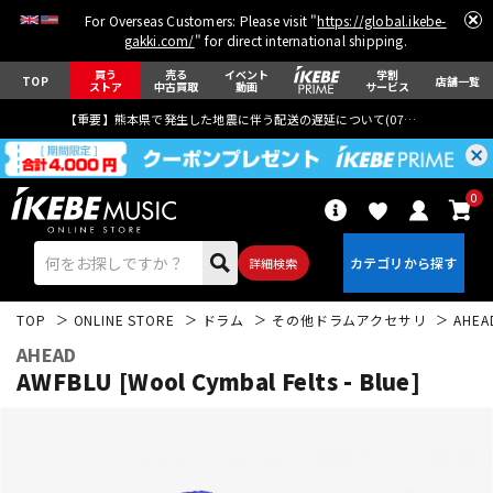
For Overseas Customers: Please visit "
https://global.ikebe-
gakki.com/
" for direct international shipping.
買う
売る
イベント
学割
TOP
店舗一覧
ストア
中古買取
動画
サービス
【重要】熊本県で発生した地震に伴う配送の遅延について(
07月29日
更新)
0
詳細検索
TOP
ONLINE STORE
ドラム
その他ドラムアクセサリ
AHEA
AHEAD
AWFBLU [Wool Cymbal Felts - Blue]
エレキギター
アコギ/エレアコ