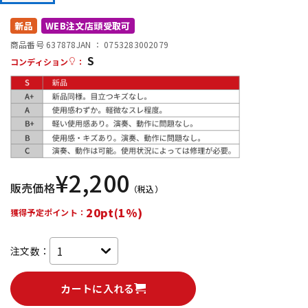
DTM オンライン納品
レコーディング機器
新品
WEB注文店頭受取可
商品番号 637878
JAN ：
0753283002079
S
配信/ライブ機器
楽器アクセサリ
コンディション
：
中古
ヴィンテージ
¥
2,200
販売価格
（税込）
20pt(1%)
獲得予定ポイント：
注文数：
カートに入れる