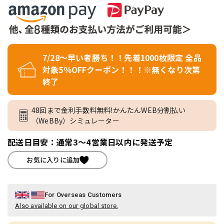
7/28～早い者勝ち！！先着1000枚限定 全品
対象5％OFFクーポン！！！※無くなり次第
終了
48回まで金利手数料無料!かんたんWEB分割払い
（WeBBy）シミュレーター
配送日目安：通常3～4営業日以内に発送予定
お気に入りに追加
For Overseas Customers
Also available on our global store.