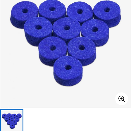
ベース
ウクレレ
ドラム
パーカッション
キーボード
電子ピアノ
管楽器
その他楽器
アンプ
エフェクター
DJ機器
DTM