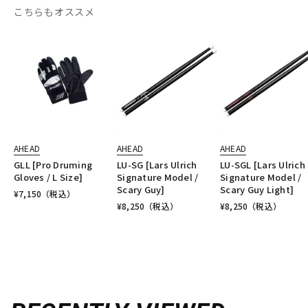
こちらもオススメ
AHEAD
AHEAD
AHEAD
GLL [Pro Druming
LU-SG [Lars Ulrich
LU-SGL [Lars Ulrich
Gloves / L Size]
Signature Model /
Signature Model /
Scary Guy]
Scary Guy Light]
¥
7,150
（税込）
¥
8,250
（税込）
¥
8,250
（税込）