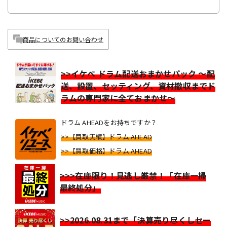
商品についてのお問い合わせ
>>イケベ ドラム配送おまかせパック ～配
送、設置、セッティング、資材撤収までド
ラムの専門家に全ておまかせ～
ドラム AHEADをお持ちですか？
>>【買取実績】ドラム AHEAD
>>【買取価格】ドラム AHEAD
>>>在庫限り！見逃し厳禁！「在庫一掃
最終処分」
>>2026.08.31まで「決算売り尽くしセー