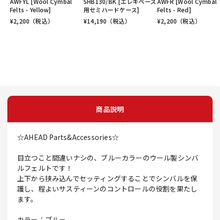
AWFYL [Wool Cymbal
SHB130/BK [エレキベース
AWFR [Wool Cymbal
Felts - Yellow]
用セミハードケース]
Felts - Red]
¥
2,200
（税込）
¥
14,190
（税込）
¥
2,200
（税込）
商品説明
☆AHEAD Parts&Accessories☆
目立つこと間違いナシの、ブルーカラーのウール製シンバ
ルフェルトです！
上下から挟み込んでセッティングすることでシンバルを保
護し、程よいサスティーンのコントロールの役割を果たし
ます。
カラー：ブルー