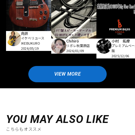
向井
イケベリユース
Chihirö
小村 拓摩
IKEBUKURO
リボレ秋葉原店
プレミアムベー
2026/05/19
2026/01/09
阪
2025/12/06
VIEW MORE
YOU MAY ALSO LIKE
こちらもオススメ