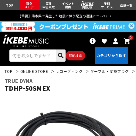
買う
売る
イベント
学割
TOP
店舗一覧
ストア
中古買取
動画
サービス
【重要】熊本県で発生した地震に伴う配送の遅延について(
07月29日
更新)
0
詳細検索
TOP
ONLINE STORE
レコーディング
ケーブル・変換プラグ
TRUE DYNA
TDHP-50SMEX
エレキギター
アコギ/エレアコ
ベース
ウクレレ