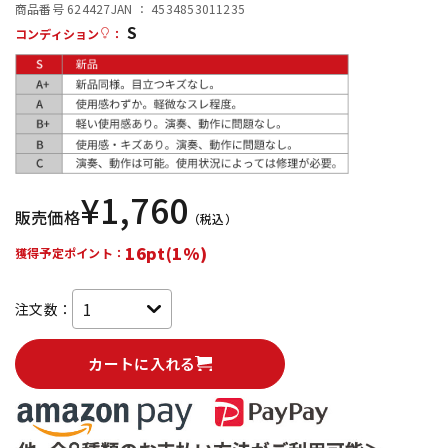
商品番号 624427
JAN ：
4534853011235
S
配信/ライブ機器
楽器アクセサリ
コンディション
：
中古
ヴィンテージ
¥
1,760
販売価格
（税込）
16pt(1%)
獲得予定ポイント：
注文数：
カートに入れる