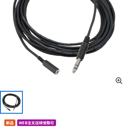
ドラム
パーカッション
キーボード
電子ピアノ
管楽器
その他楽器
アンプ
エフェクター
DJ機器
DTM
DTM オンライン納品
レコーディング機器
新品
WEB注文店頭受取可