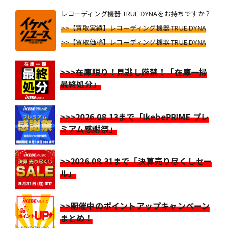
レコーディング機器 TRUE DYNAをお持ちですか？
>>【買取実績】レコーディング機器 TRUE DYNA
>>【買取価格】レコーディング機器 TRUE DYNA
>>>在庫限り！見逃し厳禁！「在庫一掃
最終処分」
>>>2026.08.13まで「IkebePRIME プレ
ミアム感謝祭」
>>2026.08.31まで「決算売り尽くしセー
ル」
>>開催中のポイントアップキャンペーン
まとめ！