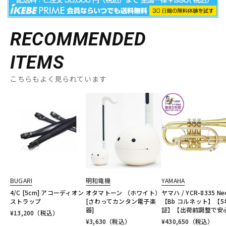
RECOMMENDED
ITEMS
こちらもよく見られています
BUGARI
明和電機
YAMAHA
4/C [5cm] アコーディオン
オタマトーン （ホワイト）
ヤマハ / YCR-8335 Ne
ストラップ
[さわってカンタン電子楽
【Bb コルネット】【5
器]
証】【出荷前調整で安
¥
13,200
（税込）
¥
3,630
（税込）
¥
430,650
（税込）