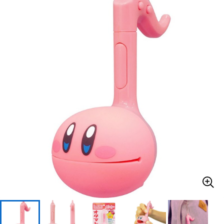
ベース
ウクレレ
ドラム
パーカッション
キーボード
電子ピアノ
管楽器
その他楽器
アンプ
エフェクター
DJ機器
DTM