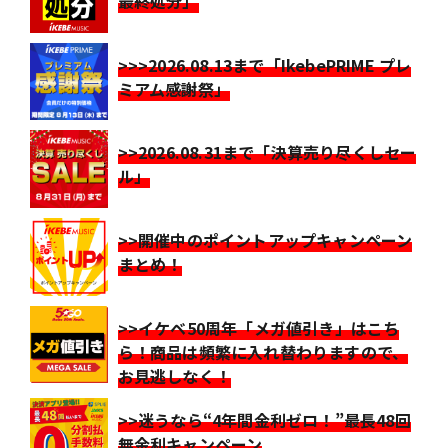
最終処分」
>>>2026.08.13まで「IkebePRIME プレ
ミアム感謝祭」
>>2026.08.31まで「決算売り尽くしセー
ル」
>>開催中のポイントアップキャンペーン
まとめ！
>>イケベ50周年「メガ値引き」はこち
ら！商品は頻繁に入れ替わりますので、
お見逃しなく！
>>迷うなら“4年間金利ゼロ！”最長48回
無金利キャンペーン