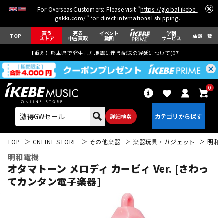
For Overseas Customers: Please visit "
https://global.ikebe-
gakki.com/
" for direct international shipping.
買う
売る
イベント
学割
TOP
店舗一覧
ストア
中古買取
動画
サービス
【重要】熊本県で発生した地震に伴う配送の遅延について(
07月29日
更新)
0
詳細検索
TOP
ONLINE STORE
その他楽器
楽器玩具・ガジェット
明
明和電機
オタマトーン メロディ カービィ Ver. [さわっ
てカンタン電子楽器]
エレキギター
アコギ/エレアコ