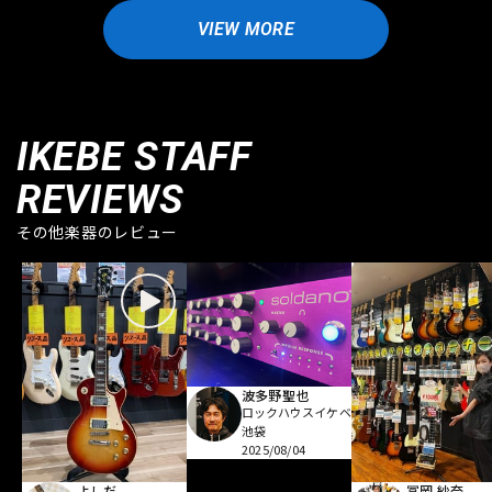
VIEW MORE
IKEBE STAFF
REVIEWS
その他楽器のレビュー
波多野聖也
ロックハウスイケベ
池袋
2025/08/04
よしだ
冨岡 紗奈