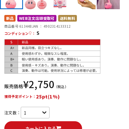
DTM オンライン納品
レコーディング機器
新品
WEB注文店頭受取可
送料無料
配信/ライブ機器
楽器アクセサリ
商品番号 613448
JAN ：
4902314133312
S
コンディション
：
中古
ヴィンテージ
¥
2,750
販売価格
（税込）
25pt(1%)
獲得予定ポイント：
注文数：
カートに入れる