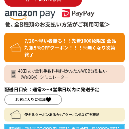
7/28～早い者勝ち！！先着1000枚限定 全品
対象5％OFFクーポン！！！※無くなり次第
終了
48回まで金利手数料無料!かんたんWEB分割払い
（WeBBy）シミュレーター
配送日目安：通常3～4営業日以内に発送予定
お気に入りに追加
使えるクーポンあるかも"クーポンBOX"を確認