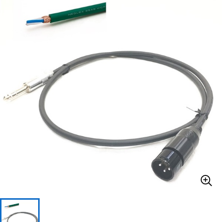
ベース
ウクレレ
ドラム
パーカッション
キーボード
電子ピアノ
管楽器
その他楽器
アンプ
エフェクター
DJ機器
DTM