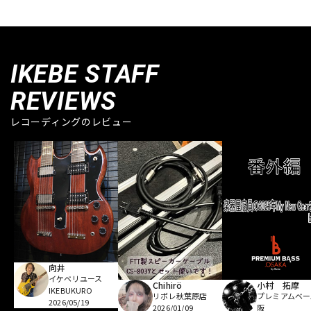
IKEBE STAFF
REVIEWS
レコーディングのレビュー
向井
イケベリユース
Chihirö
小村 拓摩
IKEBUKURO
リボレ秋葉原店
プレミアムベー
2026/05/19
2026/01/09
阪