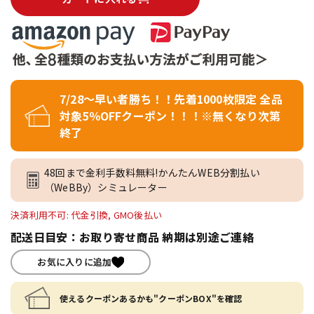
7/28～早い者勝ち！！先着1000枚限定 全品
対象5％OFFクーポン！！！※無くなり次第
終了
48回まで金利手数料無料!かんたんWEB分割払い
（WeBBy）シミュレーター
決済利用不可: 代金引換, GMO後払い
配送日目安：お取り寄せ商品 納期は別途ご連絡
お気に入りに追加
使えるクーポンあるかも"クーポンBOX"を確認