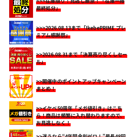
>>>在庫限り！見逃し厳禁！「在庫一掃
最終処分」
>>>2026.08.13まで「IkebePRIME プレ
ミアム感謝祭」
>>2026.08.31まで「決算売り尽くしセー
ル」
>>開催中のポイントアップキャンペーン
まとめ！
>>イケベ50周年「メガ値引き」はこち
ら！商品は頻繁に入れ替わりますので、
お見逃しなく！
>>迷うなら“4年間金利ゼロ！”最長48回