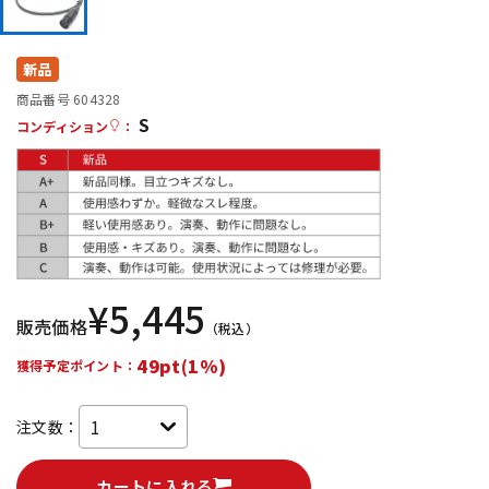
DTM オンライン納品
レコーディング機器
新品
配信/ライブ機器
楽器アクセサリ
商品番号 604328
S
コンディション
：
中古
ヴィンテージ
¥
5,445
販売価格
（税込）
49pt(1%)
獲得予定ポイント：
注文数：
カートに入れる