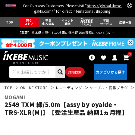
For Overseas Customers: Please visit "
https://global.ikebe-
gakki.com/
" for direct international shipping.
買う
売る
イベント
学割
TOP
店舗一覧
ストア
中古買取
動画
サービス
【重要】熊本県で発生した地震に伴う配送の遅延について(
07月29日
更新)
0
詳細検索
TOP
ONLINE STORE
レコーディング
ケーブル・変換プラグ
MOGAMI
2549 TXM 緑/5.0m【assy by oyaide・
TRS-XLR(M)】【受注生産品 納期1ヵ月程】
エレキギター
アコギ/エレアコ