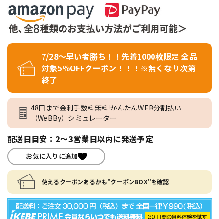
7/28～早い者勝ち！！先着1000枚限定 全品
対象5％OFFクーポン！！！※無くなり次第
終了
48回まで金利手数料無料!かんたんWEB分割払い
（WeBBy）シミュレーター
配送日目安：2～3営業日以内に発送予定
お気に入りに追加
使えるクーポンあるかも"クーポンBOX"を確認