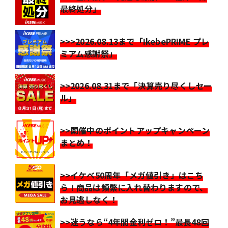
最終処分」
>>>2026.08.13まで「IkebePRIME プレ
ミアム感謝祭」
>>2026.08.31まで「決算売り尽くしセー
ル」
>>開催中のポイントアップキャンペーン
まとめ！
>>イケベ50周年「メガ値引き」はこち
ら！商品は頻繁に入れ替わりますので、
お見逃しなく！
>>迷うなら“4年間金利ゼロ！”最長48回