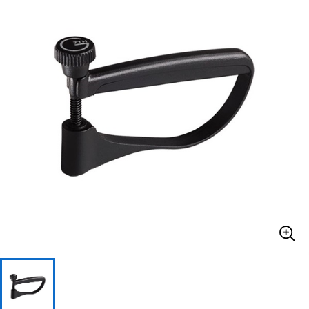
ベース
ウクレレ
ドラム
パーカッション
キーボード
電子ピアノ
管楽器
その他楽器
アンプ
エフェクター
DJ機器
DTM