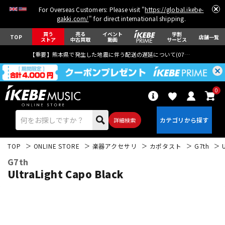
For Overseas Customers: Please visit "
https://global.ikebe-
gakki.com/
" for direct international shipping.
買う
売る
イベント
学割
TOP
店舗一覧
ストア
中古買取
動画
サービス
【重要】熊本県で発生した地震に伴う配送の遅延について(
07月29日
更新)
0
詳細検索
TOP
ONLINE STORE
楽器アクセサリ
カポタスト
G7th
G7th
UltraLight Capo Black
エレキギター
アコギ/エレアコ