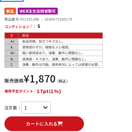
DTM オンライン納品
レコーディング機器
新品
WEB注文店頭受取可
商品番号 591593
JAN ：
5060079200379
S
配信/ライブ機器
楽器アクセサリ
コンディション
：
中古
ヴィンテージ
¥
1,870
販売価格
（税込）
17pt(1%)
獲得予定ポイント：
注文数：
カートに入れる