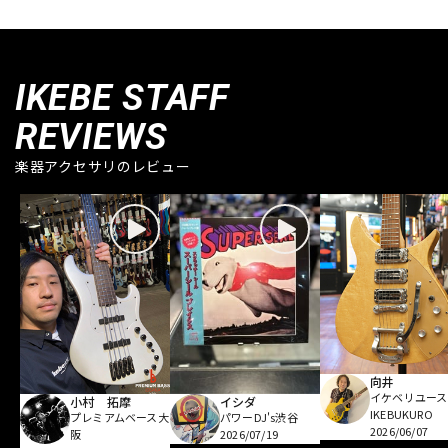
IKEBE STAFF
REVIEWS
楽器アクセサリのレビュー
向井
イケベリユース
小村 拓摩
イシダ
IKEBUKURO
プレミアムベース大
パワーDJ's渋谷
2026/06/07
阪
2026/07/19