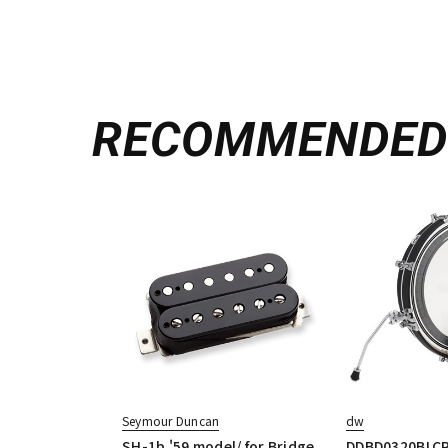
RECOMMENDE
Seymour Duncan
dw
SH-1b '59 model/ for Bridge
DDBD0320BLCR