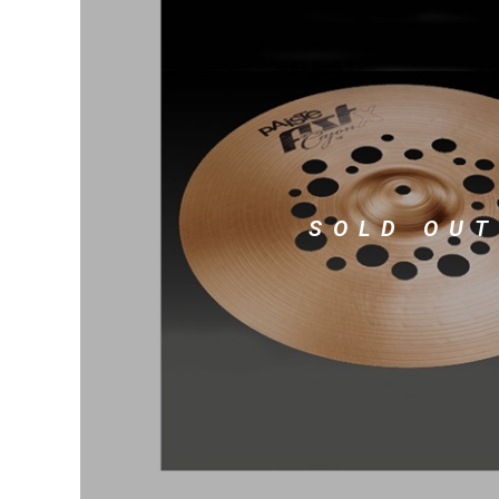
DJ機器
DTM
中古
ヴィンテー
SOLD OUT