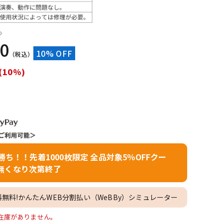
配信/ライブ
楽器アクセサ
機器
リ
）
90
10% OFF
（税込）
(10%)
者勝ち！！先着1000枚限定 全品対象5％OFFクー
無くなり次第終了
料無料!かんたんWEB分割払い（WeBBy）シミュレーター
16」の在庫がありません。