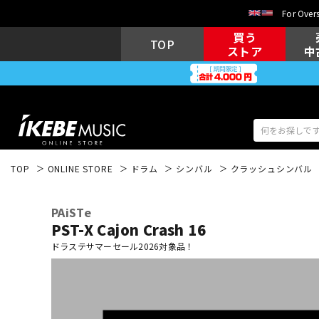
For Overs
買う
TOP
ストア
中
TOP
ONLINE STORE
ドラム
シンバル
クラッシュシンバル
アコギ/エレ
エレキギター
アコ
PAiSTe
PST-X Cajon Crash 16
ドラステサマーセール2026対象品！
キーボード
電子ピアノ