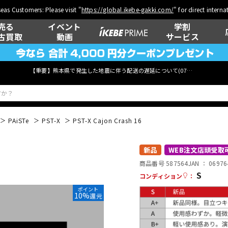
eas Customers: Please visit "
https://global.ikebe-gakki.com/
" for direct intern
売る
イベント
学割
古買取
動画
サービス
【重要】熊本県で発生した地震に伴う配送の遅延について(
07月29日
更新)
PAiSTe
PST-X
PST-X Cajon Crash 16
ベース
ウクレレ
新品
WEB注文店頭受取
商品番号 587564
JAN ：
06976
S
コンディション
：
ポイント
管楽器
その他楽器
10%
還元