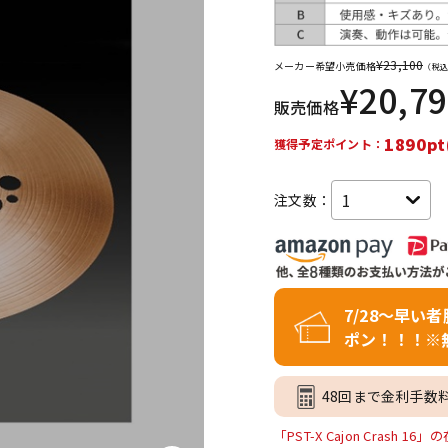
DTM オンラ
レコーディン
イン納品
グ機器
¥
23,100
メーカー希望小売価格
（税込
¥
20,7
販売価格
ジ
1890pt
獲得予定ポイント：
注文数：
7/28～早い
ポン！！！※
48回まで金利手数
「PST-X Cajon Crash 