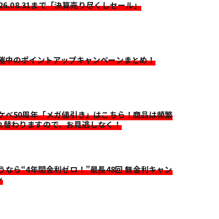
026.08.31まで「決算売り尽くしセール」
開催中のポイントアップキャンペーンまとめ！
イケベ50周年「メガ値引き」はこちら！商品は頻繁
れ替わりますので、お見逃しなく！
迷うなら“4年間金利ゼロ！”最長48回 無金利キャン
ン