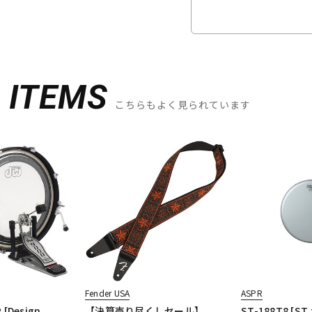
D
ITEMS
こちらもよく見られています
Fender USA
ASPR
 [Design
【決算売り尽くしセール】
ST-188T8 [ST 