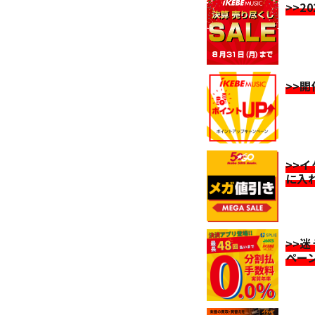
>>2
>>
>>
に入
>>
ペー