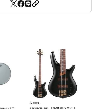
Ibanez
type (ST
SR3505-BK 【決算売り尽くし