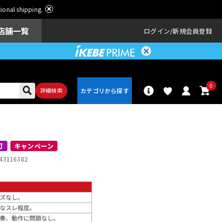
ational shipping.
店舗一覧
ログイン
新規会員登録
0
詳細検索
パーカッショ
ドラム
ン
可
キャンペーン
43116382
アンプ
エフェクター