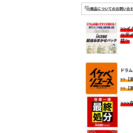
商品についてのお問い合
>>
ッテ
せ～
ドラム
>>【
>>【
>>