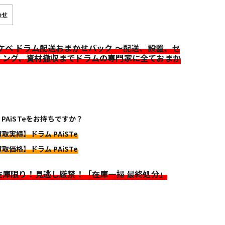
わせ
イケベ ドラム配送おまかせパック ～配送、設置、セ
ィング、資材撤収までドラムの専門家に全ておまか
 PAiSTeをお持ちですか？
買取実績】ドラム PAiSTe
買取価格】ドラム PAiSTe
>在庫限り！見逃し厳禁！「在庫一掃 最終処分」