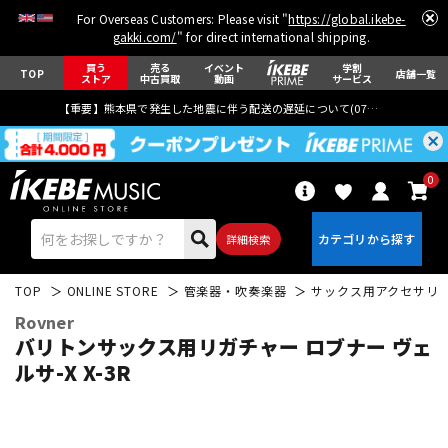
For Overseas Customers: Please visit "
https://global.ikebe-
gakki.com/
" for direct international shipping.
買う
売る
イベント
学割
TOP
店舗一覧
ストア
中古買取
動画
サービス
【重要】熊本県で発生した地震に伴う配送の遅延について(
07月29日
更新)
0
詳細検索
TOP
ONLINE STORE
管楽器・吹奏楽器
サックス用アクセサリ
Rovner
バリトンサックス用リガチャー ロブナー ヴェ
ルサ-X X-3R
エレキギター
アコギ/エレアコ