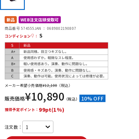
DTM オンライン納品
レコーディング機器
新品
WEB注文店頭受取可
配信/ライブ機器
楽器アクセサリ
商品番号 574555
JAN ：
0689802190807
S
コンディション
：
中古
ヴィンテージ
メーカー希望小売価格
¥
12,100
（税込）
¥
10,890
販売価格
10% OFF
（税込）
99pt(1%)
獲得予定ポイント：
注文数：