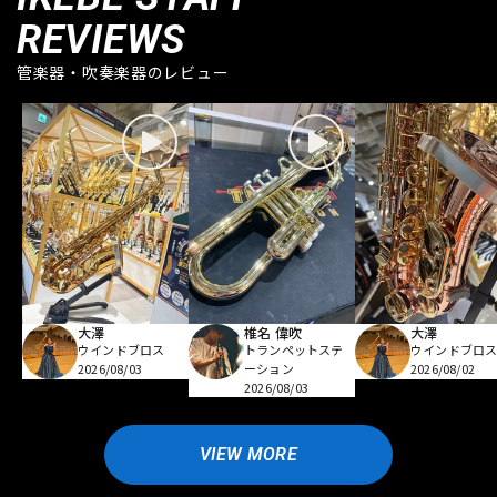
REVIEWS
管楽器・吹奏楽器のレビュー
大澤
椎名 偉吹
大澤
ウインドブロス
トランペットステ
ウインドブロ
2026/08/03
ーション
2026/08/02
2026/08/03
VIEW MORE