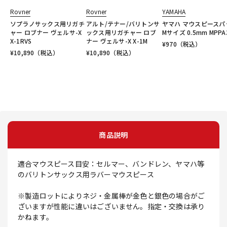
Rovner
Rovner
YAMAHA
ソプラノサックス用リガチ
アルト/テナー/バリトンサ
ヤマハ マウスピースパ
ャー ロブナー ヴェルサ-X
ックス用リガチャー ロブ
Mサイズ 0.5mm MPPA
X-1RVS
ナー ヴェルサ-X X-1M
¥
970
（税込）
¥
10,890
（税込）
¥
10,890
（税込）
商品説明
適合マウスピース目安：セルマー、バンドレン、ヤマハ等
のバリトンサックス用ラバーマウスピース
※製造ロットによりネジ・金属棒が金色と銀色の場合がご
ざいますが性能に違いはございません。指定・交換は承り
かねます。