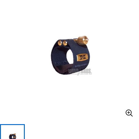
ベース
ウクレレ
ドラム
パーカッション
キーボード
電子ピアノ
管楽器
その他楽器
アンプ
エフェクター
DJ機器
DTM