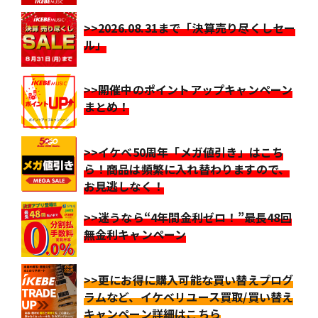
>>2026.08.31まで「決算売り尽くしセー
ル」
>>開催中のポイントアップキャンペーン
まとめ！
>>イケベ50周年「メガ値引き」はこち
ら！商品は頻繁に入れ替わりますので、
お見逃しなく！
>>迷うなら“4年間金利ゼロ！”最長48回
無金利キャンペーン
>>更にお得に購入可能な買い替えプログ
ラムなど、イケベリユース買取/買い替え
キャンペーン詳細はこちら