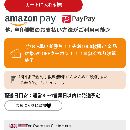
カートに入れる
7/28～早い者勝ち！！先着1000枚限定 全品
対象5％OFFクーポン！！！※無くなり次第
終了
48回まで金利手数料無料!かんたんWEB分割払い
（WeBBy）シミュレーター
配送日目安：通常3～4営業日以内に発送予定
お気に入りに追加
For Overseas Customers