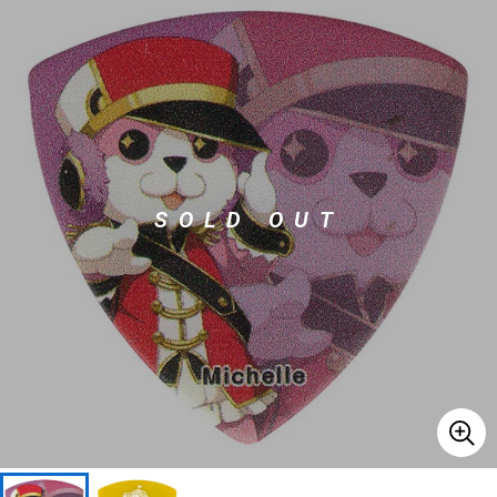
ベース
ウクレレ
ドラム
パーカッション
キーボード
電子ピアノ
SOLD OUT
管楽器
その他楽器
アンプ
エフェクター
DJ機器
DTM