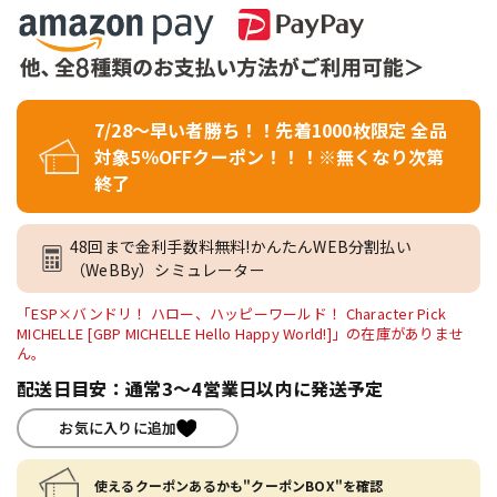
7/28～早い者勝ち！！先着1000枚限定 全品
対象5％OFFクーポン！！！※無くなり次第
終了
48回まで金利手数料無料!かんたんWEB分割払い
（WeBBy）シミュレーター
「ESP×バンドリ！ ハロー、ハッピーワールド！ Character Pick
MICHELLE [GBP MICHELLE Hello Happy World!]」の在庫がありませ
ん。
配送日目安：通常3～4営業日以内に発送予定
お気に入りに追加
使えるクーポンあるかも"クーポンBOX"を確認