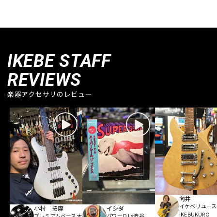
IKEBE STAFF
REVIEWS
楽器アクセサリのレビュー
向井
イケベリユース
小村 拓摩
イシダ
IKEBUKURO
プレミアムベース大
パワーDJ's渋谷