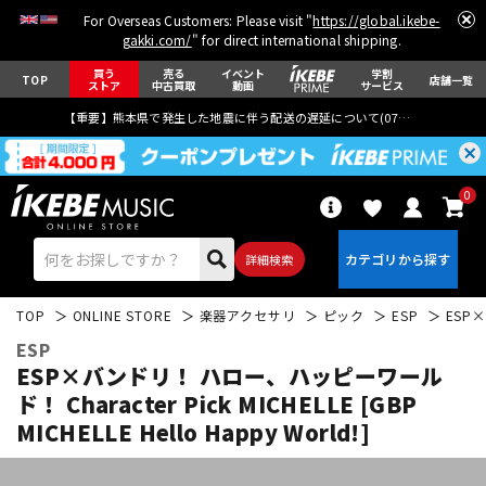
For Overseas Customers: Please visit "
https://global.ikebe-
gakki.com/
" for direct international shipping.
買う
売る
イベント
学割
TOP
店舗一覧
ストア
中古買取
動画
サービス
【重要】熊本県で発生した地震に伴う配送の遅延について(
07月29日
更新)
0
詳細検索
TOP
ONLINE STORE
楽器アクセサリ
ピック
ESP
ESP×
ESP
ESP×バンドリ！ ハロー、ハッピーワール
ド！ Character Pick MICHELLE [GBP
MICHELLE Hello Happy World!]
エレキギター
アコギ/エレアコ