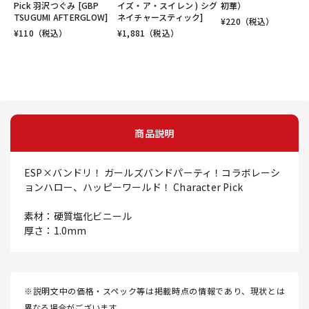
Pick 羽沢つぐみ [GBP
イズ・ア・スイレン ) シグ
初華）
TSUGUMI AFTERGLOW]
ネイチャースティック]
¥
220
（税込）
¥
110
（税込）
¥
1,881
（税込）
商品説明
ESP×バンドリ！ ガールズバンドパーティ！コラボレーシ
ョンハロー、ハッピーワールド！ Character Pick
素材：硬質塩化ビニール
厚さ：1.0mm
※説明文中の価格・スペック等は掲載時点の情報であり、現状とは
異なる場合がございます。