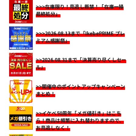
>>>在庫限り！見逃し厳禁！「在庫一掃
最終処分」
>>>2026.08.13まで「IkebePRIME プレ
ミアム感謝祭」
>>2026.08.31まで「決算売り尽くしセー
ル」
>>開催中のポイントアップキャンペーン
まとめ！
>>イケベ50周年「メガ値引き」はこち
ら！商品は頻繁に入れ替わりますので、
お見逃しなく！