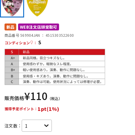
DTM オンライン納品
レコーディング機器
配信/ライブ機器
楽器アクセサリ
新品
WEB注文店頭受取可
商品番号 569904
JAN ：
4515303522600
S
コンディション
：
中古
ヴィンテージ
¥
110
販売価格
（税込）
1pt(1%)
獲得予定ポイント：
注文数：